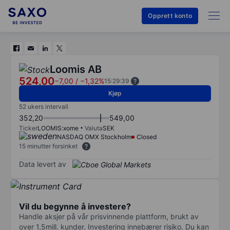
Opprett konto
Loomis AB
524,00
−7,00
/
−1,32%
15:29:39
Kjøp
52 ukers intervall
352,20
549,00
Ticker
LOOMIS:xome
Valuta
SEK
NASDAQ OMX Stockholm
Closed
15 minutter forsinket
Data levert av
Vil du begynne å investere?
Handle aksjer på vår prisvinnende plattform, brukt av
over 1,5mill. kunder. Investering innebærer risiko. Du kan