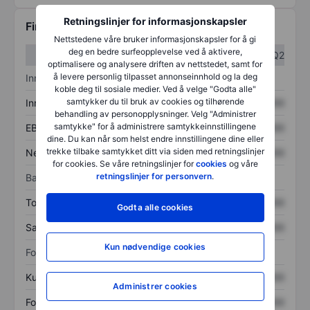
Retningslinjer for informasjonskapsler
Finansiell informasjon
Nettstedene våre bruker informasjonskapsler for å gi
deg en bedre surfeopplevelse ved å aktivere,
Q1
Q2
optimalisere og analysere driften av nettstedet, samt for
å levere personlig tilpasset annonseinnhold og la deg
Inntektsoversikt
koble deg til sosiale medier. Ved å velge "Godta alle"
samtykker du til bruk av cookies og tilhørende
Inntekter
XXXXXXX
XXXXXXX
behandling av personopplysninger. Velg "Administrer
samtykke" for å administrere samtykkeinnstillingene
EBITDA
XXXXXXX
XXXXXXX
dine. Du kan når som helst endre innstillingene dine eller
trekke tilbake samtykket ditt via siden med retningslinjer
Nettoinntekt
XXXXXXX
XXXXXXX
for cookies. Se våre retningslinjer for
cookies
og våre
retningslinjer for personvern
.
Balanse
Totale eiendeler
XXXXXXX
XXXXXXX
Godta alle cookies
Samlet gjeld
XXXXXXX
XXXXXXX
Kun nødvendige cookies
Forholdstall
Kurs/salg
XXXXXXX
XXXXXXX
Administrer cookies
Fortjeneste per aksje
XXXXXXX
XXXXXXX