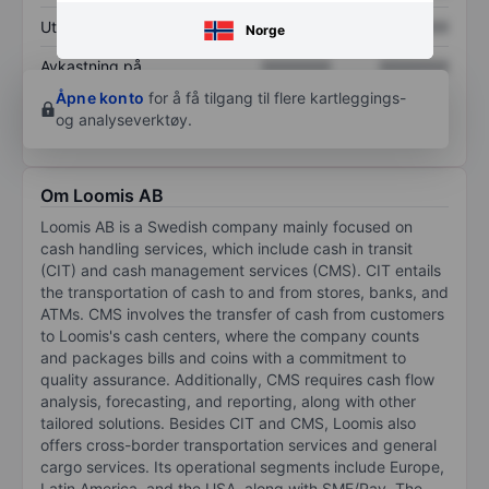
Utbytte per aksje
XXXXXXX
XXXXXXX
Norge
Avkastning på
XXXXXXX
XXXXXXX
egenkapital
Åpne konto
for å få tilgang til flere kartleggings-
og analyseverktøy.
Om Loomis AB
Loomis AB is a Swedish company mainly focused on
cash handling services, which include cash in transit
(CIT) and cash management services (CMS). CIT entails
the transportation of cash to and from stores, banks, and
ATMs. CMS involves the transfer of cash from customers
to Loomis's cash centers, where the company counts
and packages bills and coins with a commitment to
quality assurance. Additionally, CMS requires cash flow
analysis, forecasting, and reporting, along with other
tailored solutions. Besides CIT and CMS, Loomis also
offers cross-border transportation services and general
cargo services. Its operational segments include Europe,
Latin America, and the USA, along with SME/Pay. The