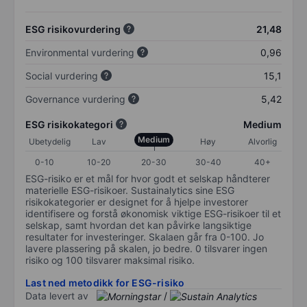
ESG risikovurdering
21,48
Environmental vurdering
0,96
Social vurdering
15,1
Governance vurdering
5,42
ESG risikokategori
Medium
Medium
Ubetydelig
Lav
Høy
Alvorlig
0-10
10-20
20-30
30-40
40+
ESG-risiko er et mål for hvor godt et selskap håndterer
materielle ESG-risikoer. Sustainalytics sine ESG
risikokategorier er designet for å hjelpe investorer
identifisere og forstå økonomisk viktige ESG-risikoer til et
selskap, samt hvordan det kan påvirke langsiktige
resultater for investeringer. Skalaen går fra 0-100. Jo
lavere plassering på skalen, jo bedre. 0 tilsvarer ingen
risiko og 100 tilsvarer maksimal risiko.
Last ned metodikk for ESG-risiko
Data levert av
/