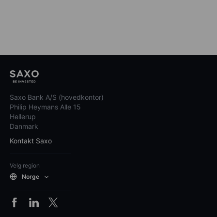
Saxo Bank A/S (hovedkontor)
Philip Heymans Alle 15
Hellerup
Danmark
Kontakt Saxo
Velg region
Norge