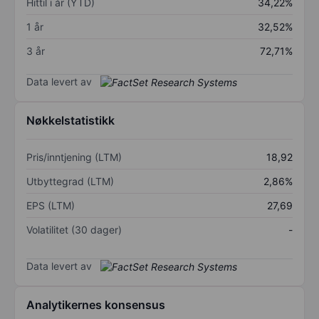
Hittil i år (YTD)
34,22%
1 år
32,52%
3 år
72,71%
Data levert av
Nøkkelstatistikk
Pris/inntjening (LTM)
18,92
Utbyttegrad (LTM)
2,86%
EPS (LTM)
27,69
Volatilitet (30 dager)
-
Data levert av
Analytikernes konsensus