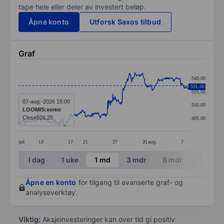
tape hele eller deler av investert beløp.
Åpne konto
Utforsk Saxos tilbud
Graf
Chart
540,00
Line chart with 391 data points.
531,00
525,00
The chart has 1 X axis displaying categories.
07-aug.-2026 15:00
510,00
LOOMIS:xome
The chart has 1 Y axis displaying values. Data ranges
Close
526,25
495,00
juli
13
17
21
27
31
aug.
7
End of interactive chart.
I dag
1 uke
1 md
3 mdr
6 mdr
1 år
Åpne en konto
for tilgang til avanserte graf- og
analyseverktøy.
Viktig:
Aksjeinvesteringer kan over tid gi positiv