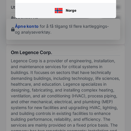
Utbytte per aksje
XXXXXXX
XXXXXXX
Norge
Avkastning på
XXXXXXX
XXXXXXX
egenkapital
Åpne konto
for å få tilgang til flere kartleggings-
og analyseverktøy.
Om Legence Corp.
Legence Corp is a provider of engineering, installation,
and maintenance services for critical systems in
buildings. It focuses on sectors that have technically
demanding buildings, including technology, life sciences,
healthcare, and education. Legence specializes in
designing, fabricating, and installing complex heating,
ventilation, and air conditioning (HVAC), process piping,
and other mechanical, electrical, and plumbing (MEP)
systems for new facilities and upgrading HVAC, lighting,
and building controls in existing facilities to enhance
building performance, reliability, and efficiency. The
services are mainly provided on a fixed price basis. The
company has two reportable segments: Installation and