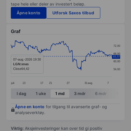
tape hele eller deler av investert beløp.
Åpne konto
Utforsk Saxos tilbud
Graf
Chart
72,00
Line chart with 299 data points.
66,00
63,57
The chart has 1 X axis displaying categories.
07-aug.-2026 19:30
60,00
LGN:xnas
The chart has 1 Y axis displaying values. Data ranges
Close
64,42
54,00
juli
13
17
21
27
31
aug.
7
End of interactive chart.
I dag
1 uke
1 md
3 mdr
6 mdr
1 år
Åpne en konto
for tilgang til avanserte graf- og
analyseverktøy.
Viktig:
Aksjeinvesteringer kan over tid gi positiv