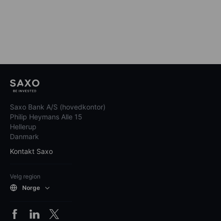
Saxo Bank A/S (hovedkontor)
Philip Heymans Alle 15
Hellerup
Danmark
Kontakt Saxo
Velg region
Norge