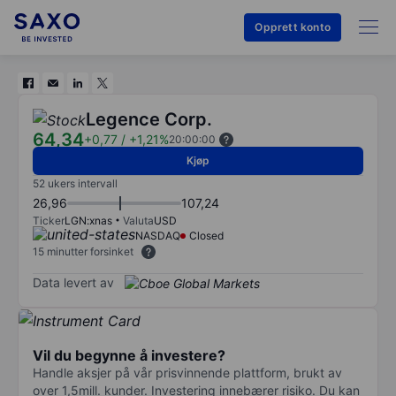
Opprett konto
Legence Corp.
64,34
+0,77
/
+1,21%
20:00:00
Kjøp
52 ukers intervall
26,96
107,24
Ticker
LGN:xnas
Valuta
USD
NASDAQ
Closed
15 minutter forsinket
Data levert av
Vil du begynne å investere?
Handle aksjer på vår prisvinnende plattform, brukt av
over 1,5mill. kunder. Investering innebærer risiko. Du kan