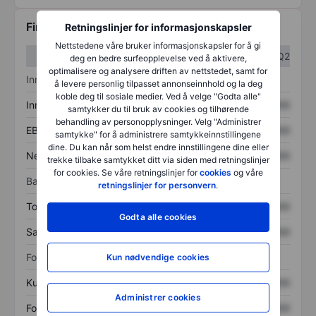
Finansiell informasjon
Retningslinjer for informasjonskapsler
Nettstedene våre bruker informasjonskapsler for å gi
Q1
Q2
deg en bedre surfeopplevelse ved å aktivere,
optimalisere og analysere driften av nettstedet, samt for
Inntektsoversikt
å levere personlig tilpasset annonseinnhold og la deg
koble deg til sosiale medier. Ved å velge "Godta alle"
Inntekter
XXXXXXX
XXXXXXX
samtykker du til bruk av cookies og tilhørende
behandling av personopplysninger. Velg "Administrer
EBITDA
XXXXXXX
XXXXXXX
samtykke" for å administrere samtykkeinnstillingene
dine. Du kan når som helst endre innstillingene dine eller
Nettoinntekt
XXXXXXX
XXXXXXX
trekke tilbake samtykket ditt via siden med retningslinjer
for cookies. Se våre retningslinjer for
cookies
og våre
Balanse
retningslinjer for personvern
.
Totale eiendeler
XXXXXXX
XXXXXXX
Godta alle cookies
Samlet gjeld
XXXXXXX
XXXXXXX
Forholdstall
Kun nødvendige cookies
Kurs/salg
XXXXXXX
XXXXXXX
Administrer cookies
Fortjeneste per aksje
XXXXXXX
XXXXXXX