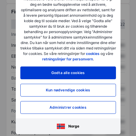
deg en bedre surfeopplevelse ved å aktivere,
optimalisere og analysere driften av nettstedet, samt for
Finansiell informasjon
å levere personlig tilpasset annonseinnhold og la deg
koble deg til sosiale medier. Ved å velge "Godta alle"
Q1
Q2
samtykker du til bruk av cookies og tilhørende
behandling av personopplysninger. Velg "Administrer
Inntektsoversikt
samtykke" for å administrere samtykkeinnstillingene
dine. Du kan når som helst endre innstillingene dine eller
Inntekter
XXXXXXX
XXXXXXX
trekke tilbake samtykket ditt via siden med retningslinjer
for cookies. Se våre retningslinjer for
cookies
og våre
EBITDA
XXXXXXX
XXXXXXX
retningslinjer for personvern
.
Nettoinntekt
XXXXXXX
XXXXXXX
Godta alle cookies
Balanse
Totale eiendeler
XXXXXXX
XXXXXXX
Kun nødvendige cookies
Samlet gjeld
XXXXXXX
XXXXXXX
Administrer cookies
Forholdstall
Kurs/salg
XXXXXXX
XXXXXXX
Norge
Fortjeneste per aksje
XXXXXXX
XXXXXXX