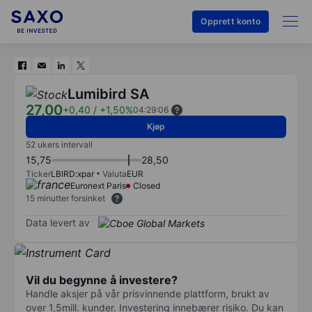
Opprett konto
Lumibird SA
27,00
+0,40
/
+1,50%
04:29:06
Kjøp
52 ukers intervall
15,75
28,50
Ticker
LBIRD:xpar
Valuta
EUR
Euronext Paris
Closed
15 minutter forsinket
Data levert av
Vil du begynne å investere?
Handle aksjer på vår prisvinnende plattform, brukt av
over 1,5mill. kunder. Investering innebærer risiko. Du kan