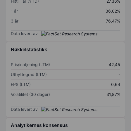
Hittil i år (YTD)
27,36%
1 år
36,02%
3 år
76,47%
Data levert av
Nøkkelstatistikk
Pris/inntjening (LTM)
42,45
Utbyttegrad (LTM)
-
EPS (LTM)
0,64
Volatilitet (30 dager)
31,87%
Data levert av
Analytikernes konsensus