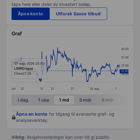
tape hele eller deler av investert beløp.
Åpne konto
Utforsk Saxos tilbud
Graf
Chart
28,20
Line chart with 344 data points.
27,60
The chart has 1 X axis displaying categories.
07-aug.-2026 15:00
27,00
LBIRD:xpar
The chart has 1 Y axis displaying values. Data ranges
26,60
Close
27,05
26,40
juli
13
17
21
27
31
aug.
7
End of interactive chart.
I dag
1 uke
1 md
3 mdr
6 mdr
1 år
Åpne en konto
for tilgang til avanserte graf- og
analyseverktøy.
Viktig:
Aksjeinvesteringer kan over tid gi positiv