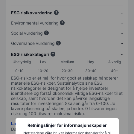
ESG risikovurdering
-
Environmental vurdering
-
Social vurdering
-
Governance vurdering
-
ESG risikokategori
-
Ubetydelig
Lav
Medium
Høy
Alvorlig
0-10
10-20
20-30
30-40
40+
ESG-risiko er et mål for hvor godt et selskap håndterer
materielle ESG-risikoer. Sustainalytics sine ESG
risikokategorier er designet for å hjelpe investorer
identifisere og forstå økonomisk viktige ESG-risikoer til et
selskap, samt hvordan det kan påvirke langsiktige
resultater for investeringer. Skalaen går fra 0-100. Jo
lavere plassering på skalen, jo bedre. 0 tilsvarer ingen
risiko og 100 tilsvarer maksimal risiko.
Last ned metodikk for ESG-risiko
Retningslinjer for informasjonskapsler
Data levert av
/
Nettstedene våre bruker informasjonskapsler for å gi