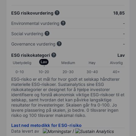
ESG risikovurdering
18,85
Environmental vurdering
-
Social vurdering
-
Governance vurdering
-
ESG risikokategori
Lav
Lav
Ubetydelig
Medium
Høy
Alvorlig
0-10
10-20
20-30
30-40
40+
ESG-risiko er et mål for hvor godt et selskap håndterer
materielle ESG-risikoer. Sustainalytics sine ESG
risikokategorier er designet for å hjelpe investorer
identifisere og forstå økonomisk viktige ESG-risikoer til et
selskap, samt hvordan det kan påvirke langsiktige
resultater for investeringer. Skalaen går fra 0-100. Jo
lavere plassering på skalen, jo bedre. 0 tilsvarer ingen
risiko og 100 tilsvarer maksimal risiko.
Last ned metodikk for ESG-risiko
Data levert av
/