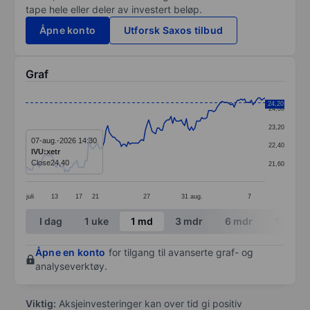
tape hele eller deler av investert beløp.
Åpne konto
Utforsk Saxos tilbud
Graf
Chart
24,20
24,00
Line chart with 141 data points.
23,20
The chart has 1 X axis displaying categories.
07-aug.-2026 14:30
22,40
IVU:xetr
The chart has 1 Y axis displaying values. Data ranges 
Close
24,40
21,60
juli
13
17
21
27
31
aug.
7
End of interactive chart.
I dag
1 uke
1 md
3 mdr
6 mdr
1 år
Åpne en konto
for tilgang til avanserte graf- og
analyseverktøy.
Viktig:
Aksjeinvesteringer kan over tid gi positiv