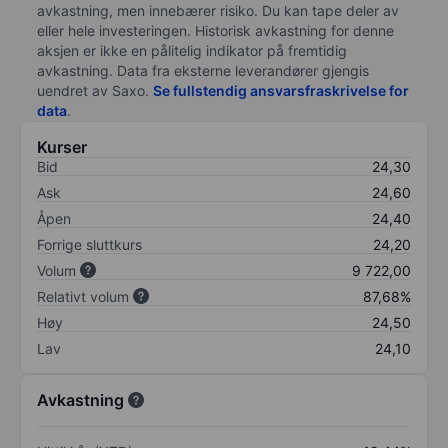
avkastning, men innebærer risiko. Du kan tape deler av
eller hele investeringen. Historisk avkastning for denne
aksjen er ikke en pålitelig indikator på fremtidig
avkastning. Data fra eksterne leverandører gjengis
uendret av Saxo.
Se fullstendig ansvarsfraskrivelse for
data
.
Kurser
Bid
24,30
Ask
24,60
Åpen
24,40
Forrige sluttkurs
24,20
Volum
9 722,00
Relativt volum
87,68%
Høy
24,50
Lav
24,10
Avkastning