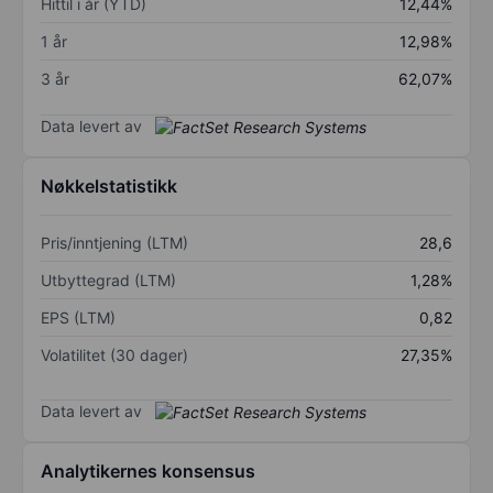
Hittil i år (YTD)
12,44%
1 år
12,98%
3 år
62,07%
Data levert av
Nøkkelstatistikk
Pris/inntjening (LTM)
28,6
Utbyttegrad (LTM)
1,28%
EPS (LTM)
0,82
Volatilitet (30 dager)
27,35%
Data levert av
Analytikernes konsensus