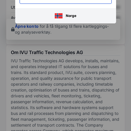
Utbytte per aksje
XXXXXXX
XXXXXXX
Norge
Avkastning på
XXXXXXX
XXXXXXX
egenkapital
Åpne konto
for å få tilgang til flere kartleggings-
og analyseverktøy.
Om IVU Traffic Technologies AG
IVU Traffic Technologies AG develops, installs, maintains,
and operates integrated IT solutions for buses and
trains. Its standard product, IVU.suite, covers planning,
operation, and quality assurance for public transport
operators and railway companies, including timetable
creation, optimisation of buses and trains, dispatching of
drivers and vehicles, fleet monitoring, ticketing,
passenger information, revenue calculation, and
statistics. Its software and hardware systems support
bus and rail processes from planning and dispatching to
fleet management, ticketing, passenger information, and
settlement of transport contracts. The Company
operates across Germany, which generates maximum