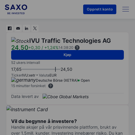
Opprett konto
IVU Traffic Technologies AG
24,50
+0,30
/
+1,24%
14:38:20
Kjøp
52 ukers intervall
17,65
24,50
Ticker
IVU:xetr
Valuta
EUR
Deutsche Börse (XETRA)
Open
15 minutter forsinket
Data levert av
Vil du begynne å investere?
Handle aksjer på vår prisvinnende plattform, brukt av
over 1,5mill. kunder. Investering innebærer risiko. Du kan