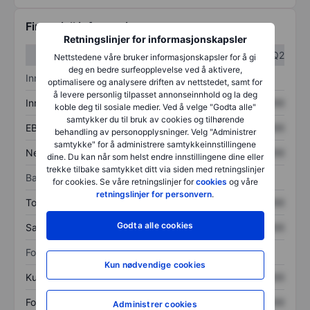
Finansiell informasjon
Retningslinjer for informasjonskapsler
Q1
Q2
Nettstedene våre bruker informasjonskapsler for å gi
deg en bedre surfeopplevelse ved å aktivere,
Inntektsoversikt
optimalisere og analysere driften av nettstedet, samt for
å levere personlig tilpasset annonseinnhold og la deg
Inntekter
XXXXXXX
XXXXXXX
koble deg til sosiale medier. Ved å velge "Godta alle"
samtykker du til bruk av cookies og tilhørende
EBITDA
XXXXXXX
XXXXXXX
behandling av personopplysninger. Velg "Administrer
samtykke" for å administrere samtykkeinnstillingene
Nettoinntekt
XXXXXXX
XXXXXXX
dine. Du kan når som helst endre innstillingene dine eller
trekke tilbake samtykket ditt via siden med retningslinjer
Balanse
for cookies. Se våre retningslinjer for
cookies
og våre
retningslinjer for personvern
.
Totale eiendeler
XXXXXXX
XXXXXXX
Godta alle cookies
Samlet gjeld
XXXXXXX
XXXXXXX
Forholdstall
Kun nødvendige cookies
Kurs/salg
XXXXXXX
XXXXXXX
Fortjeneste per aksje
XXXXXXX
XXXXXXX
Administrer cookies