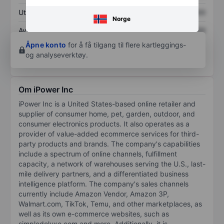
Utbytte per aksje
XXXXXXX
XXXXXXX
Norge
Avkastning på
XXXXXXX
XXXXXXX
egenkapital
Åpne konto
for å få tilgang til flere kartleggings-
og analyseverktøy.
Om iPower Inc
iPower Inc is a United States-based online retailer and
supplier of consumer home, pet, garden, outdoor, and
consumer electronics products. It also operates as a
provider of value-added ecommerce services for third-
party products and brands. The company's capabilities
include a spectrum of online channels, fulfillment
capacity, a network of warehouses serving the U.S., last-
mile delivery partners, and a differentiated business
intelligence platform. The company's sales channels
currently include Amazon Vendor, Amazon 3P,
Walmart.com, TikTok, Temu, and other marketplaces, as
well as its own e-commerce websites, such as
simpledeluxe.com and more. Additionally, it is