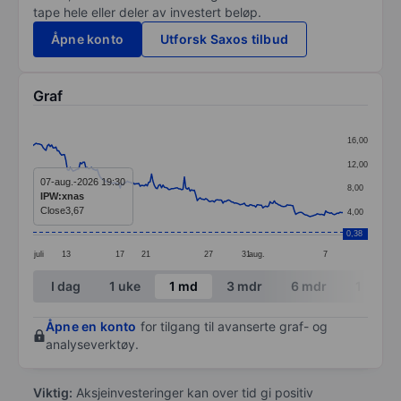
tape hele eller deler av investert beløp.
Åpne konto
Utforsk Saxos tilbud
Graf
Chart
16,00
Line chart with 218 data points.
12,00
The chart has 1 X axis displaying categories.
07-aug.-2026 19:30
8,00
IPW:xnas
The chart has 1 Y axis displaying values. Data ranges 
Close
3,67
4,00
0,38
juli
13
17
21
27
31
aug.
7
End of interactive chart.
I dag
1 uke
1 md
3 mdr
6 mdr
1 år
Åpne en konto
for tilgang til avanserte graf- og
analyseverktøy.
Viktig:
Aksjeinvesteringer kan over tid gi positiv