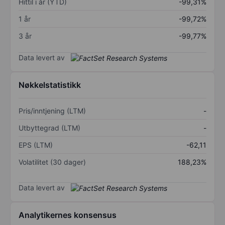
Hittil i år (YTD)
-99,31%
1 år
-99,72%
3 år
-99,77%
Data levert av
Nøkkelstatistikk
Pris/inntjening (LTM)
-
Utbyttegrad (LTM)
-
EPS (LTM)
-62,11
Volatilitet (30 dager)
188,23%
Data levert av
Analytikernes konsensus