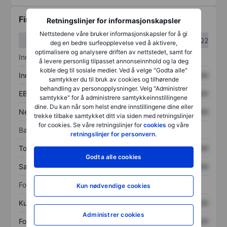
Finansiell informasjon
Retningslinjer for informasjonskapsler
Nettstedene våre bruker informasjonskapsler for å gi
Q1
Q2
deg en bedre surfeopplevelse ved å aktivere,
optimalisere og analysere driften av nettstedet, samt for
Inntektsoversikt
å levere personlig tilpasset annonseinnhold og la deg
koble deg til sosiale medier. Ved å velge "Godta alle"
Inntekter
XXXXXXX
XXXXXXX
samtykker du til bruk av cookies og tilhørende
behandling av personopplysninger. Velg "Administrer
EBITDA
XXXXXXX
XXXXXXX
samtykke" for å administrere samtykkeinnstillingene
dine. Du kan når som helst endre innstillingene dine eller
Nettoinntekt
XXXXXXX
XXXXXXX
trekke tilbake samtykket ditt via siden med retningslinjer
for cookies. Se våre retningslinjer for
cookies
og våre
Balanse
retningslinjer for personvern
.
Totale eiendeler
XXXXXXX
XXXXXXX
Godta alle cookies
Samlet gjeld
XXXXXXX
XXXXXXX
Forholdstall
Kun nødvendige cookies
Kurs/salg
XXXXXXX
XXXXXXX
Administrer cookies
Fortjeneste per aksje
XXXXXXX
XXXXXXX