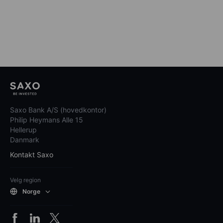
Saxo Bank A/S (hovedkontor)
Philip Heymans Alle 15
Hellerup
Danmark
Kontakt Saxo
Velg region
Norge