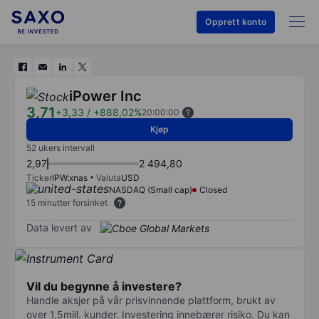
Opprett konto
iPower Inc
3,71
+3,33
/
+888,02%
20:00:00
Kjøp
52 ukers intervall
2,97
2 494,80
Ticker
IPW:xnas
Valuta
USD
NASDAQ (Small cap)
Closed
15 minutter forsinket
Data levert av
Vil du begynne å investere?
Handle aksjer på vår prisvinnende plattform, brukt av
over 1,5mill. kunder. Investering innebærer risiko. Du kan