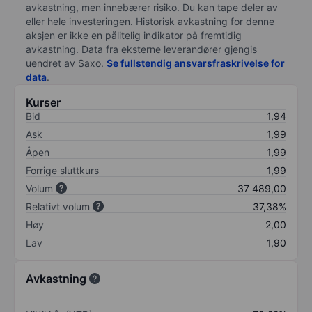
avkastning, men innebærer risiko. Du kan tape deler av
eller hele investeringen. Historisk avkastning for denne
aksjen er ikke en pålitelig indikator på fremtidig
avkastning. Data fra eksterne leverandører gjengis
uendret av Saxo.
Se fullstendig ansvarsfraskrivelse for
data
.
Kurser
Bid
1,94
Ask
1,99
Åpen
1,99
Forrige sluttkurs
1,99
Volum
37 489,00
Relativt volum
37,38%
Høy
2,00
Lav
1,90
Avkastning