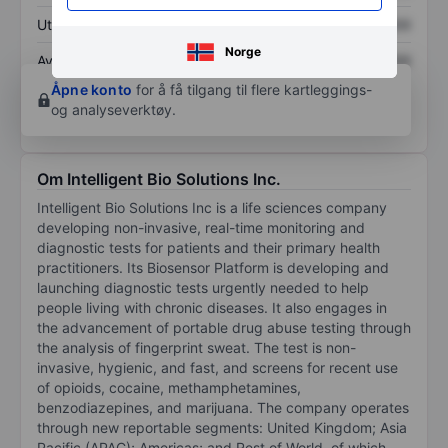
Utbytte per aksje
XXXXXXX
XXXXXXX
Norge
Avkastning på
XXXXXXX
XXXXXXX
egenkapital
Åpne konto
for å få tilgang til flere kartleggings-
og analyseverktøy.
Om Intelligent Bio Solutions Inc.
Intelligent Bio Solutions Inc is a life sciences company
developing non-invasive, real-time monitoring and
diagnostic tests for patients and their primary health
practitioners. Its Biosensor Platform is developing and
launching diagnostic tests urgently needed to help
people living with chronic diseases. It also engages in
the advancement of portable drug abuse testing through
the analysis of fingerprint sweat. The test is non-
invasive, hygienic, and fast, and screens for recent use
of opioids, cocaine, methamphetamines,
benzodiazepines, and marijuana. The company operates
through new reportable segments: United Kingdom; Asia
Pacific (APAC); Americas; and Rest of World, of which