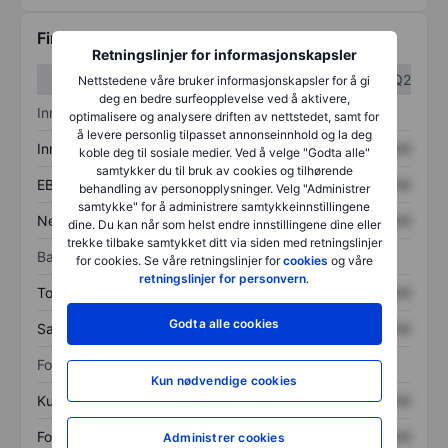
Finansiell informasjon
Retningslinjer for informasjonskapsler
Q1
Q2
Nettstedene våre bruker informasjonskapsler for å gi
deg en bedre surfeopplevelse ved å aktivere,
Inntektsoversikt
optimalisere og analysere driften av nettstedet, samt for
å levere personlig tilpasset annonseinnhold og la deg
Inntekter
XXXXXXX
XXXXXXX
koble deg til sosiale medier. Ved å velge "Godta alle"
samtykker du til bruk av cookies og tilhørende
EBITDA
XXXXXXX
XXXXXXX
behandling av personopplysninger. Velg "Administrer
samtykke" for å administrere samtykkeinnstillingene
Nettoinntekt
XXXXXXX
XXXXXXX
dine. Du kan når som helst endre innstillingene dine eller
trekke tilbake samtykket ditt via siden med retningslinjer
Balanse
for cookies. Se våre retningslinjer for
cookies
og våre
retningslinjer for personvern
.
Totale eiendeler
XXXXXXX
XXXXXXX
Godta alle cookies
Samlet gjeld
XXXXXXX
XXXXXXX
Forholdstall
Kun nødvendige cookies
Kurs/salg
XXXXXXX
XXXXXXX
Fortjeneste per aksje
XXXXXXX
XXXXXXX
Administrer cookies