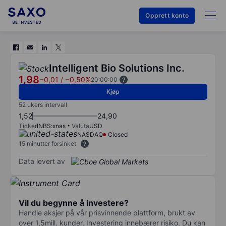
Opprett konto
Intelligent Bio Solutions Inc.
1,98
−0,01
/
−0,50%
20:00:00
Kjøp
52 ukers intervall
1,52
24,90
Ticker
INBS:xnas
Valuta
USD
NASDAQ
Closed
15 minutter forsinket
Data levert av
Vil du begynne å investere?
Handle aksjer på vår prisvinnende plattform, brukt av
over 1,5mill. kunder. Investering innebærer risiko. Du kan