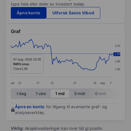
tape hele eller deler av investert beløp.
Åpne konto
Utforsk Saxos tilbud
Graf
Chart
2,20
Line chart with 107 data points.
2,00
1,99
The chart has 1 X axis displaying categories.
07-aug.-2026 19:30
1,80
INBS:xnas
The chart has 1 Y axis displaying values. Data ranges 
Close
1,98
1,60
juli
13
17
21
27
31
aug.
7
End of interactive chart.
I dag
1 uke
1 md
3 mdr
6 mdr
1 år
Åpne en konto
for tilgang til avanserte graf- og
analyseverktøy.
Viktig:
Aksjeinvesteringer kan over tid gi positiv