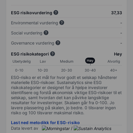
ESG risikovurdering
37,33
Environmental vurdering
-
Social vurdering
-
Governance vurdering
-
ESG risikokategori
Høy
Høy
Ubetydelig
Lav
Medium
Alvorlig
0-10
10-20
20-30
30-40
40+
ESG-risiko er et mål for hvor godt et selskap håndterer
materielle ESG-risikoer. Sustainalytics sine ESG
risikokategorier er designet for å hjelpe investorer
identifisere og forstå økonomisk viktige ESG-risikoer til et
selskap, samt hvordan det kan påvirke langsiktige
resultater for investeringer. Skalaen går fra 0-100. Jo
lavere plassering på skalen, jo bedre. 0 tilsvarer ingen
risiko og 100 tilsvarer maksimal risiko.
Last ned metodikk for ESG-risiko
Data levert av
/