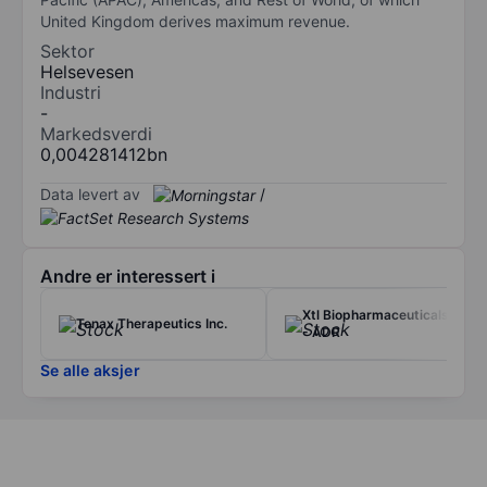
United Kingdom derives maximum revenue.
Sektor
Helsevesen
Industri
-
Markedsverdi
0,004281412bn
Data levert av
/
Andre er interessert i
Xtl Biopharmaceuticals Ltd
Tenax Therapeutics Inc.
- ADR
Se alle aksjer