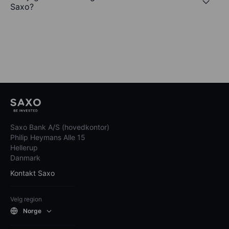
Saxo?
Saxo Bank A/S (hovedkontor)
Philip Heymans Alle 15
Hellerup
Danmark
Kontakt Saxo
Velg region
Norge