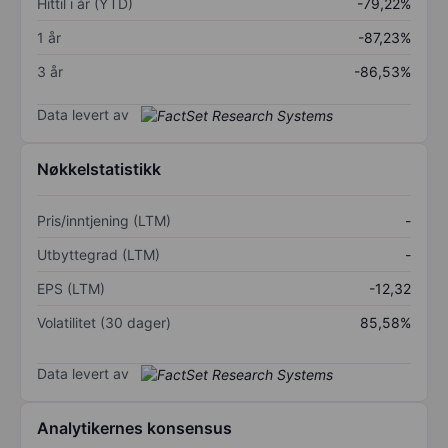
Hittil i år (YTD)
-79,22%
1 år
-87,23%
3 år
-86,53%
Data levert av
Nøkkelstatistikk
Pris/inntjening (LTM)
-
Utbyttegrad (LTM)
-
EPS (LTM)
-12,32
Volatilitet (30 dager)
85,58%
Data levert av
Analytikernes konsensus