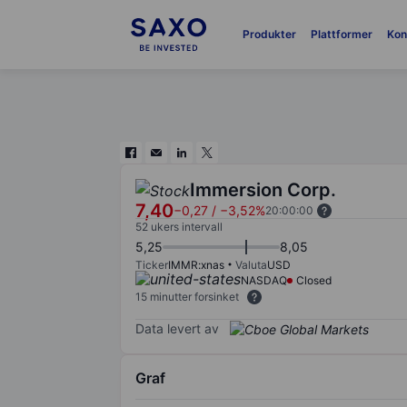
Produkter
Plattformer
Kon
Immersion Corp.
7,40
−0,27
/
−3,52%
20:00:00
52 ukers intervall
5,25
8,05
Ticker
IMMR:xnas
Valuta
USD
NASDAQ
Closed
15 minutter forsinket
Data levert av
Graf
Chart