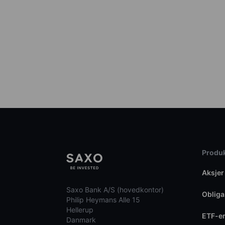
Produk
Aksjer
Saxo Bank A/S (hovedkontor)
Obliga
Philip Heymans Alle 15
Hellerup
ETF-e
Danmark