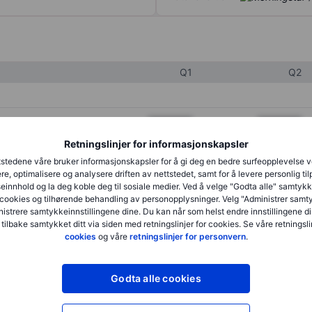
Q1
Q2
XXXXXXX
XXXXXXX
Retningslinjer for informasjonskapsler
XXXXXXX
XXXXXXX
stedene våre bruker informasjonskapsler for å gi deg en bedre surfeopplevelse 
XXXXXXX
XXXXXXX
re, optimalisere og analysere driften av nettstedet, samt for å levere personlig ti
innhold og la deg koble deg til sosiale medier. Ved å velge "Godta alle" samtykke
cookies og tilhørende behandling av personopplysninger. Velg "Administrer samt
istrere samtykkeinnstillingene dine. Du kan når som helst endre innstillingene di
XXXXXXX
XXXXXXX
 tilbake samtykket ditt via siden med retningslinjer for cookies. Se våre retningslin
cookies
og våre
retningslinjer for personvern
.
XXXXXXX
XXXXXXX
Godta alle cookies
XXXXXXX
XXXXXXX