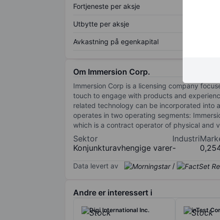
Fortjeneste per aksje
Utbytte per aksje
Avkastning på egenkapital
Om Immersion Corp.
Immersion Corp is a licensing company focused
touch to engage with products and experience
related technology can be incorporated into 
operates in two operating segments: Immersi
which is a contract operator of physical and v
Sektor
Industri
Mark
Konjunkturavhengige varer
-
0,25
Data levert av
/
Andre er interessert i
Digi International Inc.
inTest Co