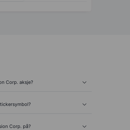
on Corp. aksje?
 tickersymbol?
sion Corp. på?