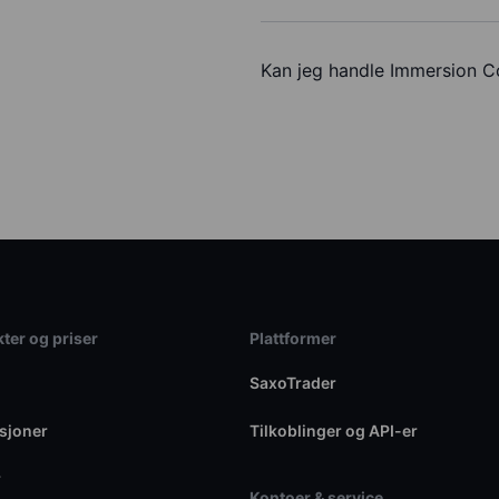
Kan jeg handle Immersion 
ter og priser
Plattformer
SaxoTrader
sjoner
Tilkoblinger og API-er
r
Kontoer & service