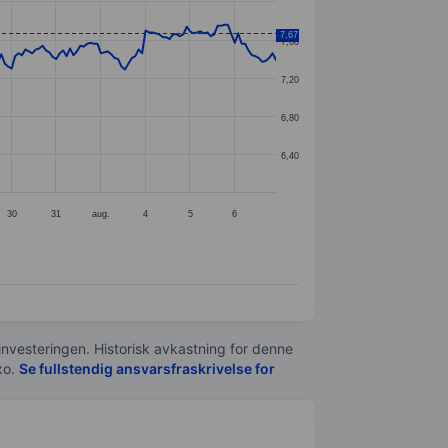
7,67
7,60
7,20
6,80
6,40
30
31
aug.
4
5
6
 investeringen. Historisk avkastning for denne
xo.
Se fullstendig ansvarsfraskrivelse for