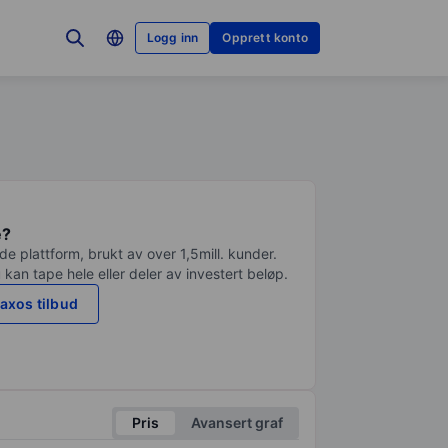
Logg inn
Opprett konto
e?
e plattform, brukt av over 1,5mill. kunder.
 kan tape hele eller deler av investert beløp.
axos tilbud
Pris
Avansert graf