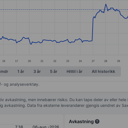
ories.
s. Data ranges from 6.33 to 7.87.
16
17
20
21
22
23
24
27
28
29
 mdr
1 år
3 år
5 år
Hittil i år
All historikk
af- og analyseverktøy.
tiv avkastning, men innebærer risiko. Du kan tape deler av eller hele
idig avkastning. Data fra eksterne leverandører gjengis uendret av Sa
Avkastning
7,38
06-aug.-2026