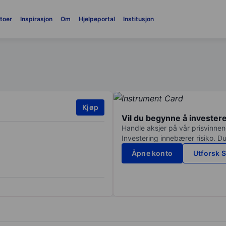
toer
Inspirasjon
Om
Hjelpeportal
Institusjon
Kjøp
Vil du begynne å invester
Handle aksjer på vår prisvinnend
Investering innebærer risiko. Du
Åpne konto
Utforsk S