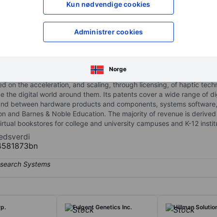
Kun nødvendige cookies
XXXXXXX
XXXXXXX
XXXXXXX
XXXXXXX
Åpne konto
for å få tilgang 
Administrer cookies
XXXXXXX
XXXXXXX
Norge
 on the acceleration, and scaling, through licensing, of haptic tech
 the digital world around them. Its patents cover a wide range of di
and between hardware products and components, systems software, ap
on and Barnes & Noble Education. The majority of revenue is derive
irtual bookstores for college and university campuses and K-12 instit
edsverdi
4581873bn
rp.
Fulgent Genetics Inc.
Hillman Soluti