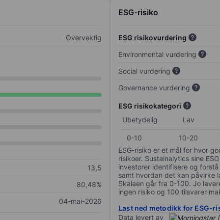
ESG-risiko
Overvektig
ESG risikovurdering
Environmental vurdering
Social vurdering
Governance vurdering
ESG risikokategori
Ubetydelig
Lav
0-10
10-20
ESG-risiko er et mål for hvor g
risikoer. Sustainalytics sine ESG
investorer identifisere og forstå
13,5
samt hvordan det kan påvirke lan
Skalaen går fra 0-100. Jo lavere
80,48%
ingen risiko og 100 tilsvarer mak
04-mai-2026
Last ned metodikk for ESG-ri
Data levert av
/