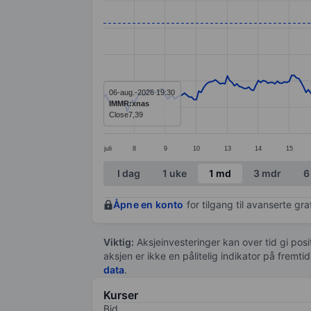
Line chart with 299 data points.
The chart has 1 X axis displaying categ
The chart has 1 Y axis displaying value
06-aug.-2026 19:30
IMMR:xnas
Close
7,39
juli
8
9
10
13
14
15
End of interactive chart.
I dag
1 uke
1 md
3 mdr
6
Åpne en konto
for tilgang til avanserte gr
Viktig:
Aksjeinvesteringer kan over tid gi posi
aksjen er ikke en pålitelig indikator på fremt
data
.
Kurser
Bid