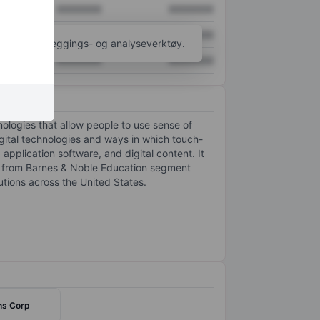
XXXXXXX
XXXXXXX
XXXXXXX
XXXXXXX
til flere kartleggings- og analyseverktøy.
XXXXXXX
XXXXXXX
nologies that allow people to use sense of
gital technologies and ways in which touch-
plication software, and digital content. It
d from Barnes & Noble Education segment
utions across the United States.
ons Corp