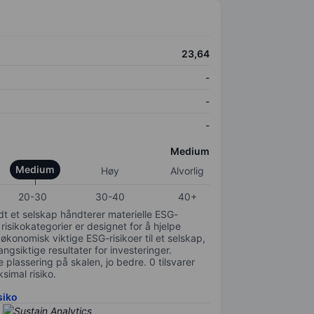
23,64
-
-
-
Medium
Medium
Høy
Alvorlig
20-30
30-40
40+
odt et selskap håndterer materielle ESG-
 risikokategorier er designet for å hjelpe
 økonomisk viktige ESG-risikoer til et selskap,
gsiktige resultater for investeringer.
 plassering på skalen, jo bedre. 0 tilsvarer
simal risiko.
siko