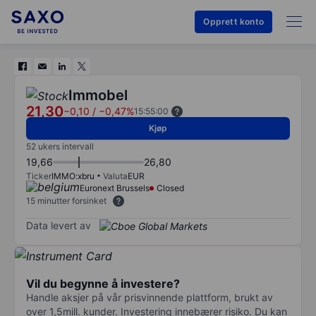
Opprett konto
Immobel
21,30
−0,10
/
−0,47%
15:55:00
Kjøp
52 ukers intervall
19,66
26,80
Ticker
IMMO:xbru
Valuta
EUR
Euronext Brussels
Closed
15 minutter forsinket
Data levert av
Vil du begynne å investere?
Handle aksjer på vår prisvinnende plattform, brukt av
over 1,5mill. kunder. Investering innebærer risiko. Du kan