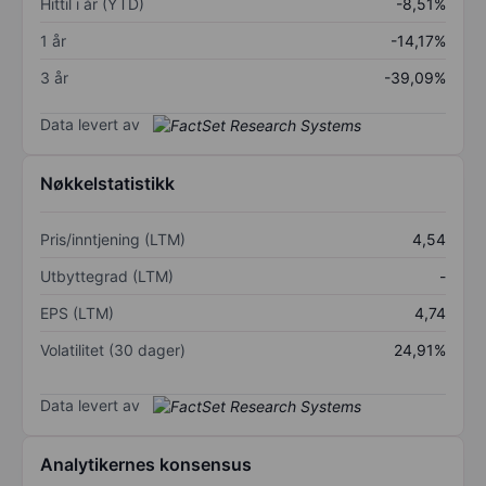
Hittil i år (YTD)
-8,51%
1 år
-14,17%
3 år
-39,09%
Data levert av
Nøkkelstatistikk
Pris/inntjening (LTM)
4,54
Utbyttegrad (LTM)
-
EPS (LTM)
4,74
Volatilitet (30 dager)
24,91%
Data levert av
Analytikernes konsensus