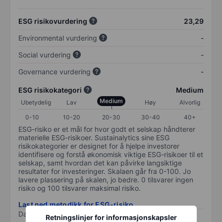
ESG risikovurdering
23,29
Environmental vurdering
-
Social vurdering
-
Governance vurdering
-
ESG risikokategori
Medium
Medium
Ubetydelig
Lav
Høy
Alvorlig
0-10
10-20
20-30
30-40
40+
ESG-risiko er et mål for hvor godt et selskap håndterer
materielle ESG-risikoer. Sustainalytics sine ESG
risikokategorier er designet for å hjelpe investorer
identifisere og forstå økonomisk viktige ESG-risikoer til et
selskap, samt hvordan det kan påvirke langsiktige
resultater for investeringer. Skalaen går fra 0-100. Jo
lavere plassering på skalen, jo bedre. 0 tilsvarer ingen
risiko og 100 tilsvarer maksimal risiko.
Last ned metodikk for ESG-risiko
Data levert av
/
Retningslinjer for informasjonskapsler