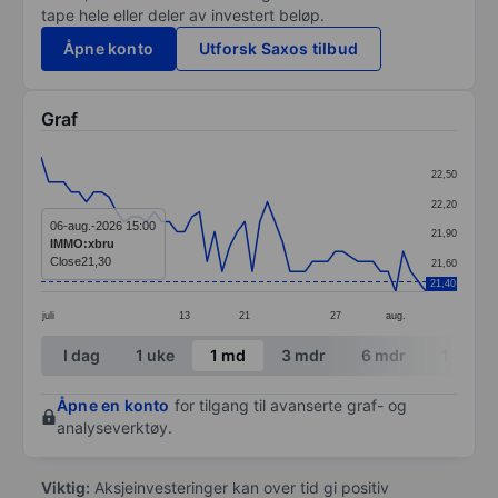
tape hele eller deler av investert beløp.
Åpne konto
Utforsk Saxos tilbud
Graf
Chart
22,50
Line chart with 52 data points.
22,20
The chart has 1 X axis displaying categories.
06-aug.-2026 15:00
21,90
IMMO:xbru
The chart has 1 Y axis displaying values. Data ranges 
Close
21,30
21,60
21,40
juli
13
21
27
aug.
End of interactive chart.
I dag
1 uke
1 md
3 mdr
6 mdr
1 år
Åpne en konto
for tilgang til avanserte graf- og
analyseverktøy.
Viktig:
Aksjeinvesteringer kan over tid gi positiv