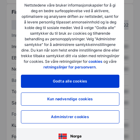
Nettstedene våre bruker informasjonskapsler for å gi
deg en bedre surfeopplevelse ved å aktivere,
Finansiell informasjon
optimalisere og analysere driften av nettstedet, samt for
å levere personlig tilpasset annonseinnhold og la deg
Q1
Q2
koble deg til sosiale medier. Ved å velge "Godta alle"
samtykker du til bruk av cookies og tilhørende
Inntektsoversikt
behandling av personopplysninger. Velg "Administrer
samtykke" for å administrere samtykkeinnstillingene
Inntekter
XXXXXXX
XXXXXXX
dine. Du kan når som helst endre innstillingene dine eller
trekke tilbake samtykket ditt via siden med retningslinjer
EBITDA
XXXXXXX
XXXXXXX
for cookies. Se våre retningslinjer for
cookies
og våre
retningslinjer for personvern
.
Nettoinntekt
XXXXXXX
XXXXXXX
Balanse
Godta alle cookies
Totale eiendeler
XXXXXXX
XXXXXXX
Kun nødvendige cookies
Samlet gjeld
XXXXXXX
XXXXXXX
Forholdstall
Administrer cookies
Kurs/salg
XXXXXXX
XXXXXXX
Norge
Fortjeneste per aksje
XXXXXXX
XXXXXXX