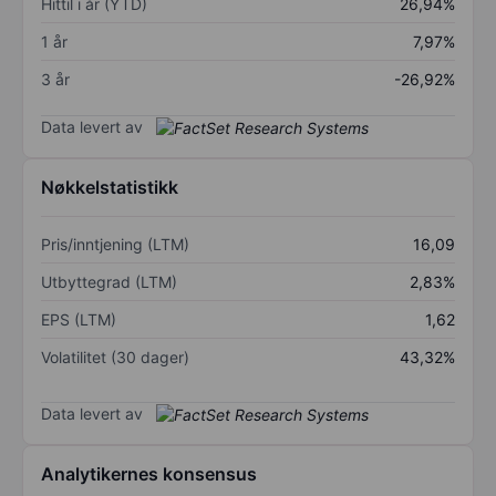
Hittil i år (YTD)
26,94%
1 år
7,97%
3 år
-26,92%
Data levert av
Nøkkelstatistikk
Pris/inntjening (LTM)
16,09
Utbyttegrad (LTM)
2,83%
EPS (LTM)
1,62
Volatilitet (30 dager)
43,32%
Data levert av
Analytikernes konsensus