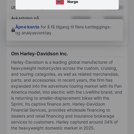
Norge
Utbytte per aksje
XXXXXXX
XXXXXXX
Avkastning på
XXXXXXX
XXXXXXX
egenkapital
Åpne konto
for å få tilgang til flere kartleggings-
og analyseverktøy.
Om Harley-Davidson Inc.
Harley-Davidson is a leading global manufacturer of
heavyweight motorcycles across the custom, cruising,
and touring categories, as well as related merchandise,
parts, and accessories. In recent years, the firm has
expanded into the adventure touring market with its Pan
America model, into electric with the LiveWire brand, and
is returning to smaller-displacement bikes with the
Sprint. Its captive finance arm, Harley-Davidson
Financial Services, provides wholesale financing to
dealers and retail financing and insurance brokerage
services to customers. Harley captured around 34% of
the heavyweight domestic market in 2025.