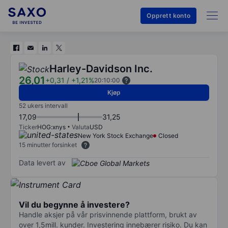
Opprett konto
Harley-Davidson Inc.
26,01
+0,31
/
+1,21%
20:10:00
Kjøp
52 ukers intervall
17,09
31,25
Ticker
HOG:xnys
Valuta
USD
New York Stock Exchange
Closed
15 minutter forsinket
Data levert av
Vil du begynne å investere?
Handle aksjer på vår prisvinnende plattform, brukt av
over 1,5mill. kunder. Investering innebærer risiko. Du kan