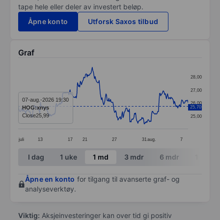
tape hele eller deler av investert beløp.
Åpne konto
Utforsk Saxos tilbud
Graf
Chart
28,00
Line chart with 299 data points.
27,00
The chart has 1 X axis displaying categories.
07-aug.-2026 19:30
26,00
HOG:xnys
25,70
The chart has 1 Y axis displaying values. Data ranges
Close
25,99
25,00
juli
13
17
21
27
31
aug.
7
End of interactive chart.
I dag
1 uke
1 md
3 mdr
6 mdr
1 år
Åpne en konto
for tilgang til avanserte graf- og
analyseverktøy.
Viktig:
Aksjeinvesteringer kan over tid gi positiv