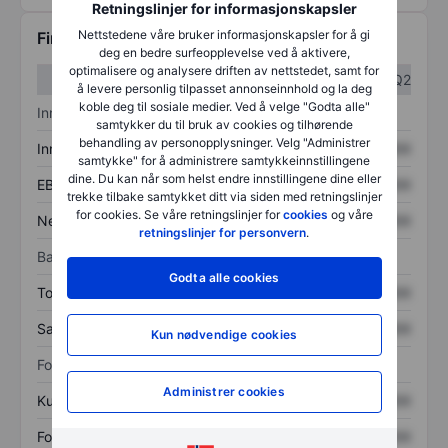
Retningslinjer for informasjonskapsler
Nettstedene våre bruker informasjonskapsler for å gi
Finansiell informasjon
deg en bedre surfeopplevelse ved å aktivere,
optimalisere og analysere driften av nettstedet, samt for
Q1
Q2
å levere personlig tilpasset annonseinnhold og la deg
koble deg til sosiale medier. Ved å velge "Godta alle"
Inntektsoversikt
samtykker du til bruk av cookies og tilhørende
behandling av personopplysninger. Velg "Administrer
Inntekter
XXXXXXX
XXXXXXX
samtykke" for å administrere samtykkeinnstillingene
dine. Du kan når som helst endre innstillingene dine eller
EBITDA
XXXXXXX
XXXXXXX
trekke tilbake samtykket ditt via siden med retningslinjer
for cookies. Se våre retningslinjer for
cookies
og våre
Nettoinntekt
XXXXXXX
XXXXXXX
retningslinjer for personvern
.
Balanse
Godta alle cookies
Totale eiendeler
XXXXXXX
XXXXXXX
Samlet gjeld
XXXXXXX
XXXXXXX
Kun nødvendige cookies
Forholdstall
Administrer cookies
Kurs/salg
XXXXXXX
XXXXXXX
Fortjeneste per aksje
XXXXXXX
XXXXXXX