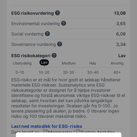
ESG risikovurdering
13,08
Environmental vurdering
3,65
Social vurdering
6,08
Governance vurdering
3,34
ESG risikokategori
Lav
Lav
Ubetydelig
Medium
Høy
Alvorlig
0-10
10-20
20-30
30-40
40+
ESG-risiko er et mål for hvor godt et selskap håndterer
materielle ESG-risikoer. Sustainalytics sine ESG
risikokategorier er designet for å hjelpe investorer
identifisere og forstå økonomisk viktige ESG-risikoer til et
selskap, samt hvordan det kan påvirke langsiktige
resultater for investeringer. Skalaen går fra 0-100. Jo
lavere plassering på skalen, jo bedre. 0 tilsvarer ingen
risiko og 100 tilsvarer maksimal risiko.
Last ned metodikk for ESG-risiko
Data levert av
/