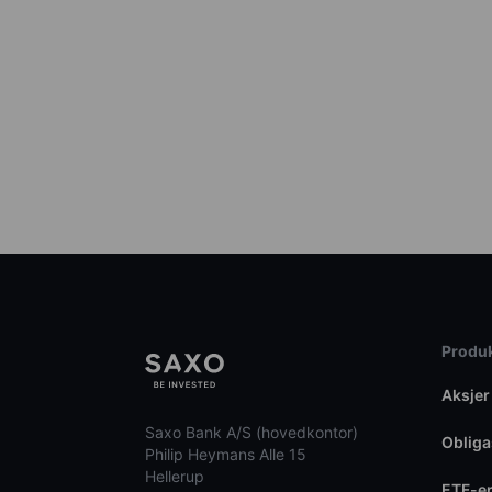
Produk
Aksjer
Saxo Bank A/S (hovedkontor)
Obliga
Philip Heymans Alle 15
Hellerup
ETF-e