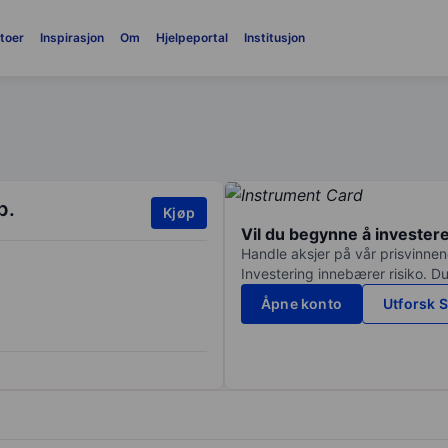
toer
Inspirasjon
Om
Hjelpeportal
Institusjon
p.
Kjøp
Vil du begynne å invester
Handle aksjer på vår prisvinnend
Investering innebærer risiko. Du
Åpne konto
Utforsk S