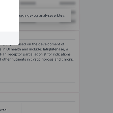
XXXXXXX
XXXXXXX
XXXXXXX
XXXXXXX
til flere kartleggings- og analyseverktøy.
XXXXXXX
XXXXXXX
 company focused on the development of
n GI health and include: latiglutenase, a
-HT4 receptor partial agonist for indications
other nutrients in cystic fibrosis and chronic
mited