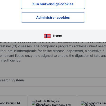
XXXXXXX
XXXXXXX
Kun nødvendige cookies
XXXXXXX
XXXXXXX
Åpne konto
for å få tilgang 
Administrer cookies
XXXXXXX
XXXXXXX
Norge
Entero Therapeutics Inc, is a late clinical-stage biopharmaceutical
testinal (GI) diseases. The company’s programs address unmet needs i
eted, oral biotherapeutic for celiac disease; capeserod, a selective 5
ombinant lipase enzyme designed to enable the digestion of fats and 
 insufficiency.
Park Ha Biological
Food Group Ltd.
BitVentures Li
Technology Company Ltd