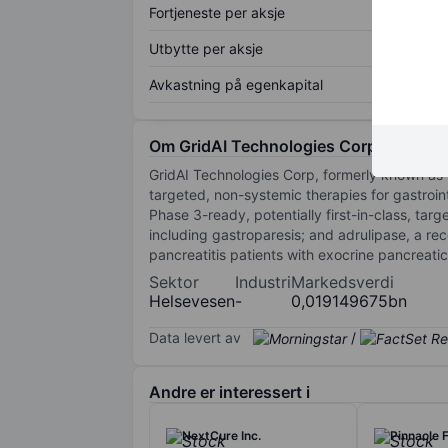
Fortjeneste per aksje
Utbytte per aksje
Avkastning på egenkapital
Om GridAI Technologies Corp.
GridAI Technologies Corp, formerly known as 
targeted, non-systemic therapies for gastroin
Phase 3-ready, potentially first-in-class, targ
including gastroparesis; and adrulipase, a rec
pancreatitis patients with exocrine pancreatic
Sektor
Industri
Markedsverdi
Helsevesen
-
0,019149675bn
Data levert av
/
Andre er interessert i
NextCure Inc.
Pinnacle 