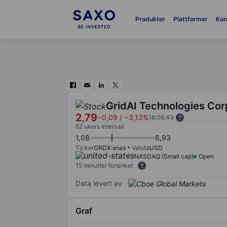
Produkter
Plattformer
Kon
GridAI Technologies Cor
2,79
−0,09
/
−3,13%
16:06:43
52 ukers intervall
1,08
6,93
Ticker
GRDX:xnas
Valuta
USD
NASDAQ (Small cap)
Open
15 minutter forsinket
Data levert av
Graf
Chart