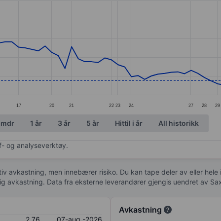
ories.
s. Data ranges from 2.63 to 4.49.
17
20
21
22
23
24
27
28
29
 mdr
1 år
3 år
5 år
Hittil i år
All historikk
af- og analyseverktøy.
tiv avkastning, men innebærer risiko. Du kan tape deler av eller hele
idig avkastning. Data fra eksterne leverandører gjengis uendret av Sa
Avkastning
2,76
07-aug.-2026