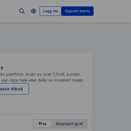
Logg inn
Opprett konto
e?
e plattform, brukt av over 1,5mill. kunder.
 kan tape hele eller deler av investert beløp.
axos tilbud
Pris
Avansert graf