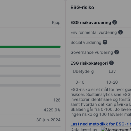
ESG-risiko
Kjøp
ESG risikovurdering
Environmental vurdering
Social vurdering
Governance vurdering
ESG risikokategori
Ubetydelig
Lav
0-10
10-20
ESG-risiko er et mål for hvor g
risikoer. Sustainalytics sine ESG
investorer identifisere og forstå
126
samt hvordan det kan påvirke lan
Skalaen går fra 0-100. Jo lavere
4229,9%
ingen risiko og 100 tilsvarer mak
30-jun-2024
Last ned metodikk for ESG-ri
Data levert av
/