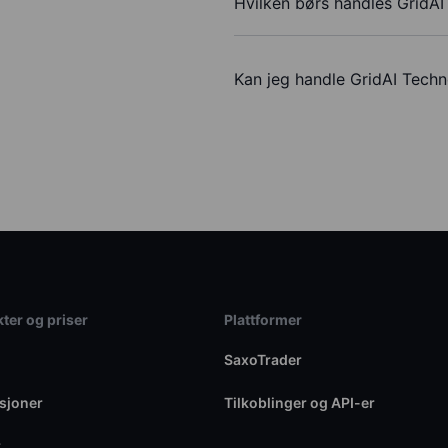
Hvilken børs handles GridAI
Kan jeg handle GridAI Tech
ter og priser
Plattformer
SaxoTrader
sjoner
Tilkoblinger og API-er
r