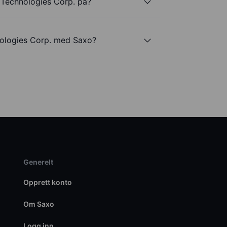
 Technologies Corp. på?
nologies Corp. med Saxo?
Generelt
Opprett konto
Om Saxo
Logg inn