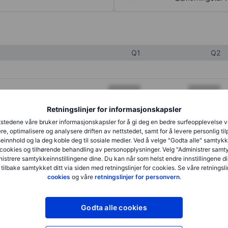
Q1
Q2
XXXXXXX
XXXXXXX
XXXXXXX
XXXXXXX
Retningslinjer for informasjonskapsler
stedene våre bruker informasjonskapsler for å gi deg en bedre surfeopplevelse 
XXXXXXX
XXXXXXX
re, optimalisere og analysere driften av nettstedet, samt for å levere personlig ti
innhold og la deg koble deg til sosiale medier. Ved å velge "Godta alle" samtykke
cookies og tilhørende behandling av personopplysninger. Velg "Administrer samt
istrere samtykkeinnstillingene dine. Du kan når som helst endre innstillingene di
XXXXXXX
XXXXXXX
 tilbake samtykket ditt via siden med retningslinjer for cookies. Se våre retningslin
cookies
og våre
retningslinjer for personvern
.
XXXXXXX
XXXXXXX
Godta alle cookies
XXXXXXX
XXXXXXX