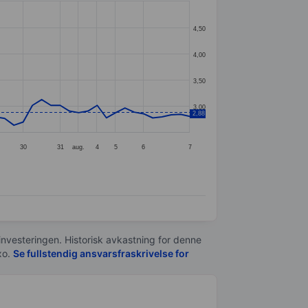
4,50
4,00
3,50
3,00
2,88
30
31
aug.
4
5
6
7
 investeringen. Historisk avkastning for denne
xo.
Se fullstendig ansvarsfraskrivelse for