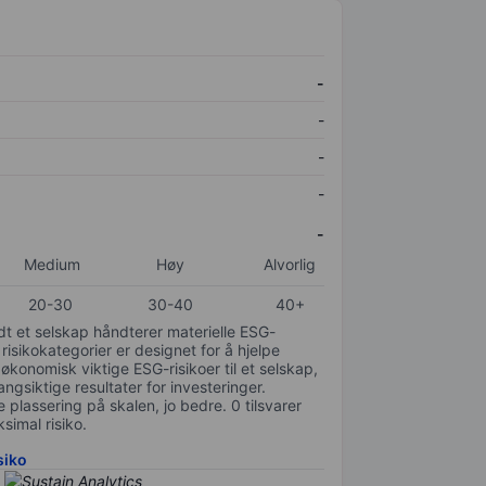
-
-
-
-
-
Medium
Høy
Alvorlig
20-30
30-40
40+
odt et selskap håndterer materielle ESG-
 risikokategorier er designet for å hjelpe
 økonomisk viktige ESG-risikoer til et selskap,
gsiktige resultater for investeringer.
 plassering på skalen, jo bedre. 0 tilsvarer
simal risiko.
siko