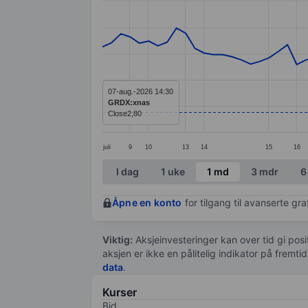
Line chart with 77 data points.
The chart has 1 X axis displaying categ
The chart has 1 Y axis displaying value
07-aug.-2026 14:30
GRDX:xnas
Close
2,80
juli
9
10
13
14
15
16
End of interactive chart.
I dag
1 uke
1 md
3 mdr
6
Åpne en konto
for tilgang til avanserte gr
Viktig:
Aksjeinvesteringer kan over tid gi posi
aksjen er ikke en pålitelig indikator på fremt
data
.
Kurser
Bid