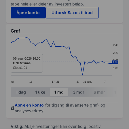
tape hele eller deler av investert beløp.
Åpne konto
Utforsk Saxos tilbud
Graf
Chart
2,40
Line chart with 46 data points.
2,20
The chart has 1 X axis displaying categories.
07-aug.-2026 16:30
2,00
1,96
GNLN:xnas
The chart has 1 Y axis displaying values. Data ranges 
Close
1,91
1,80
juli
13
17
21
27
31
aug.
7
End of interactive chart.
I dag
1 uke
1 md
3 mdr
6 mdr
1 år
Åpne en konto
for tilgang til avanserte graf- og
analyseverktøy.
Viktig:
Aksjeinvesteringer kan over tid gi positiv