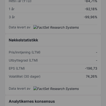
Hittil i år (YTD)
-84,71%
1 år
-92,18%
3 år
-99,96%
Data levert av
Nøkkelstatistikk
Pris/inntjening (LTM)
-
Utbyttegrad (LTM)
-
EPS (LTM)
-196,73
Volatilitet (30 dager)
74,26%
Data levert av
Analytikernes konsensus