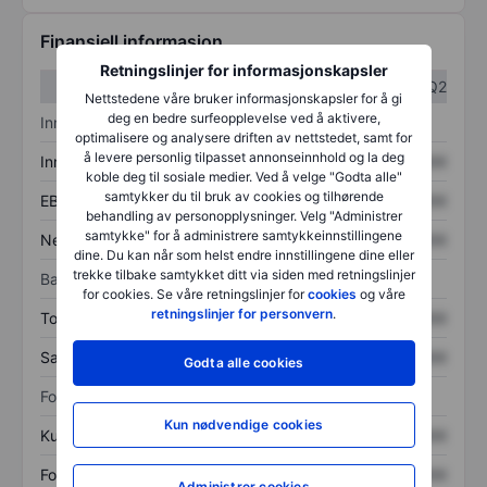
Finansiell informasjon
Retningslinjer for informasjonskapsler
Q1
Q2
Nettstedene våre bruker informasjonskapsler for å gi
deg en bedre surfeopplevelse ved å aktivere,
Inntektsoversikt
optimalisere og analysere driften av nettstedet, samt for
å levere personlig tilpasset annonseinnhold og la deg
Inntekter
XXXXXXX
XXXXXXX
koble deg til sosiale medier. Ved å velge "Godta alle"
samtykker du til bruk av cookies og tilhørende
EBITDA
XXXXXXX
XXXXXXX
behandling av personopplysninger. Velg "Administrer
samtykke" for å administrere samtykkeinnstillingene
Nettoinntekt
XXXXXXX
XXXXXXX
dine. Du kan når som helst endre innstillingene dine eller
trekke tilbake samtykket ditt via siden med retningslinjer
Balanse
for cookies. Se våre retningslinjer for
cookies
og våre
retningslinjer for personvern
.
Totale eiendeler
XXXXXXX
XXXXXXX
Samlet gjeld
XXXXXXX
XXXXXXX
Godta alle cookies
Forholdstall
Kun nødvendige cookies
Kurs/salg
XXXXXXX
XXXXXXX
Fortjeneste per aksje
XXXXXXX
XXXXXXX
Administrer cookies