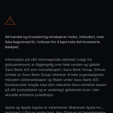
All handel og investering innebærer risiko, inkludert, men
ikke begrenset til, risikoen for å tape hele det investerte
beløpet.
Informasjon på vårt internasjonale nettsted (valgt fra
globusmenyen) er tilgjengelig over hele verden og gjelder
Saxo Bank A/S som morselskapet i Saxo Bank Group. Enhver
omtale av Saxo Bank Group refererer til hele organisasjonen,
inkludert datterselskaper og filialer under Saxo Bank A/S.
Kundeavtaler inngås med den relevante Saxo-enheten basert
på ditt bostedsland og er underlagt gjeldende lover i den
aktuelle enhetens jurisdiksjon.
Apple og Apple-logoen er varemerker tilhørende Apple Inc.,
registrert i USA og andre land. App Store er et tjenestemerke