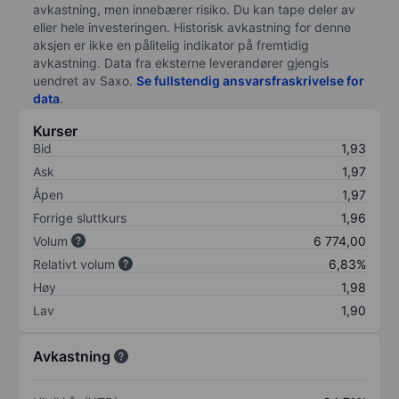
avkastning, men innebærer risiko. Du kan tape deler av
eller hele investeringen. Historisk avkastning for denne
aksjen er ikke en pålitelig indikator på fremtidig
avkastning. Data fra eksterne leverandører gjengis
uendret av Saxo.
Se fullstendig ansvarsfraskrivelse for
data
.
Kurser
Bid
1,93
Ask
1,97
Åpen
1,97
Forrige sluttkurs
1,96
Volum
6 774,00
Relativt volum
6,83%
Høy
1,98
Lav
1,90
Avkastning