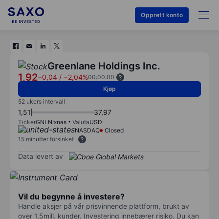
Opprett konto
Greenlane Holdings Inc.
1,92
−0,04
/
−2,04%
00:00:00
Kjøp
52 ukers intervall
1,51
37,97
Ticker
GNLN:xnas
Valuta
USD
NASDAQ
Closed
15 minutter forsinket
Data levert av
Vil du begynne å investere?
Handle aksjer på vår prisvinnende plattform, brukt av
over 1,5mill. kunder. Investering innebærer risiko. Du kan