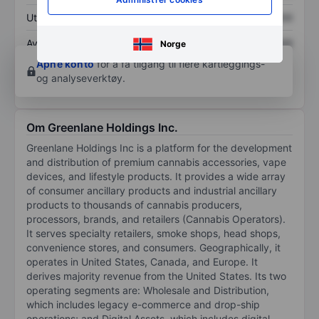
Utbytte per aksje
XXXXXXX
XXXXXXX
Avkastning på
XXXXXXX
XXXXXXX
Norge
egenkapital
Åpne konto
for å få tilgang til flere kartleggings-
og analyseverktøy.
Om Greenlane Holdings Inc.
Greenlane Holdings Inc is a platform for the development
and distribution of premium cannabis accessories, vape
devices, and lifestyle products. It provides a wide array
of consumer ancillary products and industrial ancillary
products to thousands of cannabis producers,
processors, brands, and retailers (Cannabis Operators).
It serves specialty retailers, smoke shops, head shops,
convenience stores, and consumers. Geographically, it
operates in United States, Canada, and Europe. It
derives majority revenue from the United States. Its two
operating segments are: Wholesale and Distribution,
which includes legacy e-commerce and drop-ship
operations; and Digital Assets, which includes digital