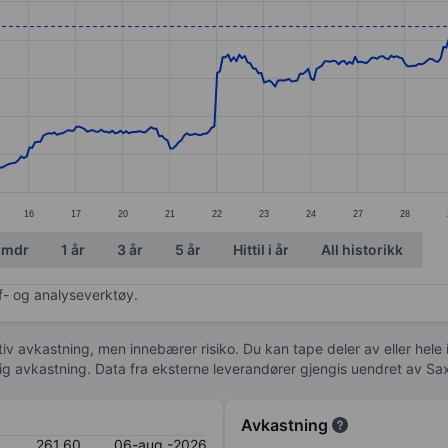
ories.
s. Data ranges from 197.6 to 263.8.
16
17
20
21
22
23
24
27
28
 mdr
1 år
3 år
5 år
Hittil i år
All historikk
af- og analyseverktøy.
tiv avkastning, men innebærer risiko. Du kan tape deler av eller hele
idig avkastning. Data fra eksterne leverandører gjengis uendret av Sa
Avkastning
261,60
06-aug.-2026