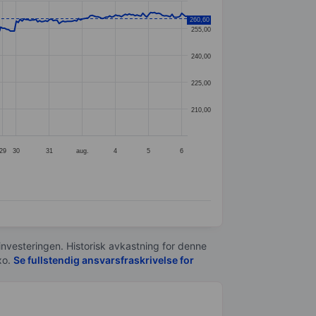
260,60
255,00
240,00
225,00
210,00
29
30
31
aug.
4
5
6
 investeringen. Historisk avkastning for denne
xo.
Se fullstendig ansvarsfraskrivelse for