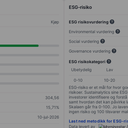
ESG-risiko
Kjøp
ESG risikovurdering
Environmental vurdering
Social vurdering
Governance vurdering
ESG risikokategori
Ubetydelig
Lav
0-10
10-20
ESG-risiko er et mål for hvor g
risikoer. Sustainalytics sine ESG
investorer identifisere og forstå
304,56
samt hvordan det kan påvirke lan
Skalaen går fra 0-100. Jo lavere
15,71%
ingen risiko og 100 tilsvarer mak
10-jul-2026
Last ned metodikk for ESG-ri
Data levert av
/