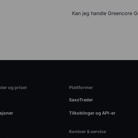
Kan jeg handle Greencore 
ter og priser
Plattformer
SaxoTrader
sjoner
Tilkoblinger og API-er
r
Kontoer & service