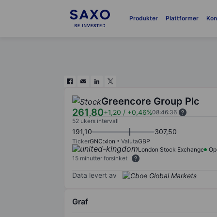
Produkter
Plattformer
Kon
Greencore Group Plc
261,80
+1,20
/
+0,46%
08:46:36
52 ukers intervall
191,10
307,50
Ticker
GNC:xlon
Valuta
GBP
London Stock Exchange
Op
15 minutter forsinket
Data levert av
Graf
Chart