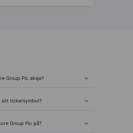
re Group Plc aksje?
sitt tickersymbol?
core Group Plc på?