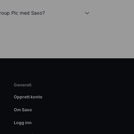
Group Plc med Saxo?
Generelt
Opprett konto
Om Saxo
Logg inn