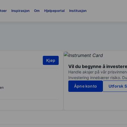
toer
Inspirasjon
Om
Hjelpeportal
Institusjon
Kjøp
Vil du begynne å invester
Handle aksjer på vår prisvinnend
Investering innebærer risiko. Du
Åpne konto
Utforsk S
en