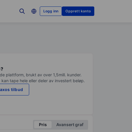
Logg inn
Opprett konto
e?
e plattform, brukt av over 1,5mill. kunder.
 kan tape hele eller deler av investert beløp.
axos tilbud
Pris
Avansert graf