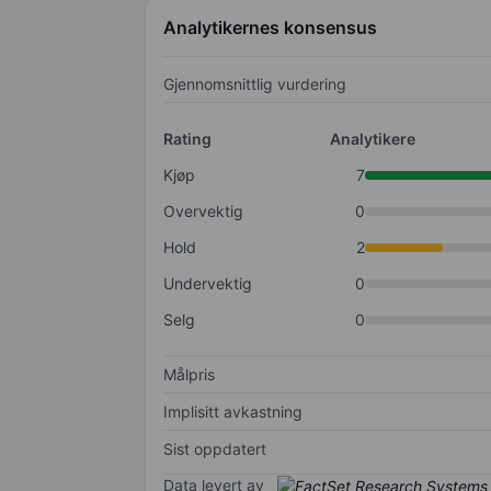
Analytikernes konsensus
Gjennomsnittlig vurdering
Rating
Analytikere
Kjøp
7
Overvektig
0
Hold
2
Undervektig
0
Selg
0
Målpris
Implisitt avkastning
Sist oppdatert
Data levert av