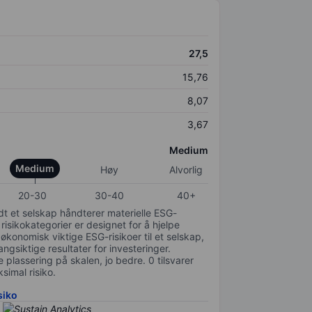
27,5
15,76
8,07
3,67
Medium
Medium
Høy
Alvorlig
20-30
30-40
40+
odt et selskap håndterer materielle ESG-
 risikokategorier er designet for å hjelpe
 økonomisk viktige ESG-risikoer til et selskap,
gsiktige resultater for investeringer.
 plassering på skalen, jo bedre. 0 tilsvarer
simal risiko.
siko