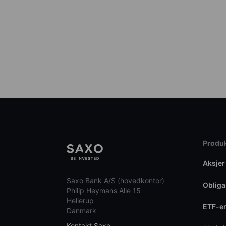
Produk
Aksjer
Saxo Bank A/S (hovedkontor)
Obliga
Philip Heymans Alle 15
Hellerup
ETF-e
Danmark
Kontakt Saxo