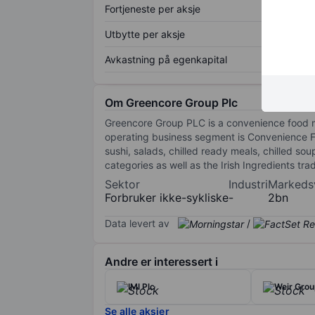
Fortjeneste per aksje
Utbytte per aksje
Avkastning på egenkapital
Om Greencore Group Plc
Greencore Group PLC is a convenience food m
operating business segment is Convenience F
sushi, salads, chilled ready meals, chilled s
categories as well as the Irish Ingredients tra
Sektor
Industri
Markeds
Forbruker ikke-sykliske
-
2bn
Data levert av
/
Andre er interessert i
IMI Plc
Weir Grou
Se alle aksjer