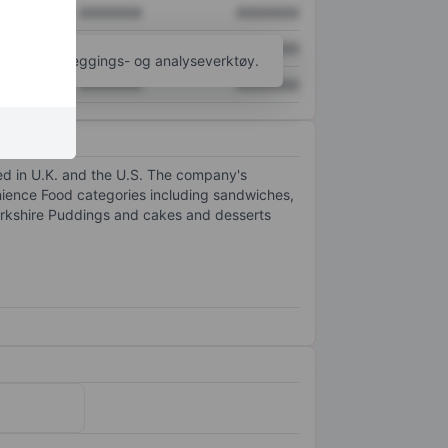
XXXXXXX
XXXXXXX
XXXXXXX
XXXXXXX
til flere kartleggings- og analyseverktøy.
XXXXXXX
XXXXXXX
ed in U.K. and the U.S. The company's
nience Food categories including sandwiches,
Yorkshire Puddings and cakes and desserts