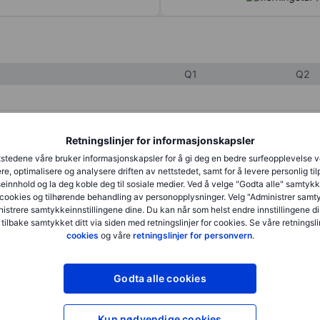
Q1
Q2
XXXXXXX
XXXXXXX
Retningslinjer for informasjonskapsler
XXXXXXX
XXXXXXX
stedene våre bruker informasjonskapsler for å gi deg en bedre surfeopplevelse 
re, optimalisere og analysere driften av nettstedet, samt for å levere personlig ti
XXXXXXX
XXXXXXX
innhold og la deg koble deg til sosiale medier. Ved å velge "Godta alle" samtykke
cookies og tilhørende behandling av personopplysninger. Velg "Administrer samt
istrere samtykkeinnstillingene dine. Du kan når som helst endre innstillingene di
 tilbake samtykket ditt via siden med retningslinjer for cookies. Se våre retningslin
XXXXXXX
XXXXXXX
cookies
og våre
retningslinjer for personvern
.
XXXXXXX
XXXXXXX
Godta alle cookies
XXXXXXX
XXXXXXX
Kun nødvendige cookies