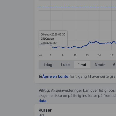
Line chart with 368 data points.
The chart has 1 X axis displaying categ
The chart has 1 Y axis displaying value
06-aug.-2026 08:30
GNC:xlon
Close
261,80
juli
8
9
10
13
14
15
End of interactive chart.
I dag
1 uke
1 md
3 mdr
6
Åpne en konto
for tilgang til avanserte gr
Viktig:
Aksjeinvesteringer kan over tid gi posi
aksjen er ikke en pålitelig indikator på fremt
data
.
Kurser
Bid