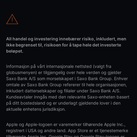
All handel og investering innebærer risiko, inkludert, men
ikke begrenset til, risikoen for å tape hele det investerte
beløpet.
Informasjon på vårt internasjonale nettsted (valgt fra
globusmenyen) er tilgjengelig over hele verden og gjelder
Saxo Bank A/S som morselskapet i Saxo Bank Group. Enhver
omtale av Saxo Bank Group refererer til hele organisasjonen,
inkludert datterselskaper og filialer under Saxo Bank A/S.
Kundeavtaler inngås med den relevante Saxo-enheten basert
på ditt bostedsland og er underlagt gjeldende lover i den
aktuelle enhetens jurisdiksjon.
Apple og Apple-logoen er varemerker tilhørende Apple Inc.,
registrert i USA og andre land. App Store er et tjenestemerke
tilhørende Apple Inc. Google Play og Google Play-logoen er