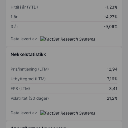
Hittil i år (YTD)
-1,23%
1 år
-4,27%
3 år
-9,06%
Data levert av
Nøkkelstatistikk
Pris/inntjening (LTM)
12,94
Utbyttegrad (LTM)
7,16%
EPS (LTM)
3,41
Volatilitet (30 dager)
21,2%
Data levert av