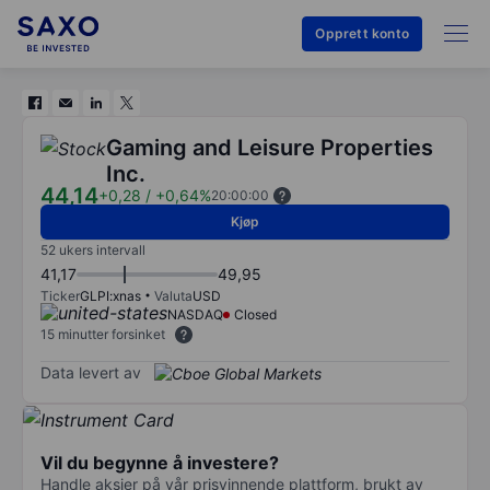
Opprett konto
Gaming and Leisure Properties
Inc.
44,14
+0,28
/
+0,64%
20:00:00
Kjøp
52 ukers intervall
41,17
49,95
Ticker
GLPI:xnas
Valuta
USD
NASDAQ
Closed
15 minutter forsinket
Data levert av
Vil du begynne å investere?
Handle aksjer på vår prisvinnende plattform, brukt av