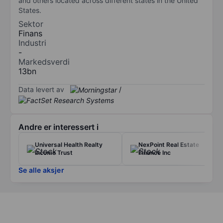
and others located across different states in the United
States.
Sektor
Finans
Industri
-
Markedsverdi
13bn
Data levert av
/
Andre er interessert i
Universal Health Realty
NexPoint Real Estate
Income Trust
Finance Inc
Se alle aksjer