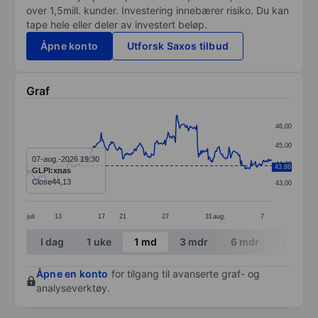
over 1,5mill. kunder. Investering innebærer risiko. Du kan
tape hele eller deler av investert beløp.
Åpne konto
Utforsk Saxos tilbud
Graf
Chart
46,00
Line chart with 299 data points.
45,00
The chart has 1 X axis displaying categories.
07-aug.-2026 19:30
44,00
43,86
GLPI:xnas
The chart has 1 Y axis displaying values. Data ranges 
Close
44,13
43,00
juli
13
17
21
27
31
aug.
7
End of interactive chart.
I dag
1 uke
1 md
3 mdr
6 mdr
1 år
Åpne en konto
for tilgang til avanserte graf- og
analyseverktøy.