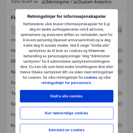
Data levert av
/
Retningslinjer for informasjonskapsler
Finansiell informasjon
Nettstedene våre bruker informasjonskapsler for å gi
deg en bedre surfeopplevelse ved å aktivere,
Q1
Q2
optimalisere og analysere driften av nettstedet, samt for
Inntektsoversikt
å levere personlig tilpasset annonseinnhold og la deg
koble deg til sosiale medier. Ved å velge "Godta alle"
Inntekter
XXXXXXX
XXXXXXX
samtykker du til bruk av cookies og tilhørende
behandling av personopplysninger. Velg "Administrer
EBITDA
XXXXXXX
XXXXXXX
samtykke" for å administrere samtykkeinnstillingene
dine. Du kan når som helst endre innstillingene dine eller
Nettoinntekt
XXXXXXX
XXXXXXX
trekke tilbake samtykket ditt via siden med retningslinjer
for cookies. Se våre retningslinjer for
cookies
og våre
Balanse
retningslinjer for personvern
.
Totale eiendeler
XXXXXXX
XXXXXXX
Godta alle cookies
Samlet gjeld
XXXXXXX
XXXXXXX
Kun nødvendige cookies
Forholdstall
Kurs/salg
XXXXXXX
XXXXXXX
Administrer cookies