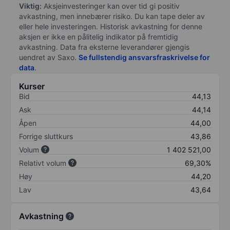
Viktig:
Aksjeinvesteringer kan over tid gi positiv
avkastning, men innebærer risiko. Du kan tape deler av
eller hele investeringen. Historisk avkastning for denne
aksjen er ikke en pålitelig indikator på fremtidig
avkastning. Data fra eksterne leverandører gjengis
uendret av Saxo.
Se fullstendig ansvarsfraskrivelse for
data
.
Kurser
Bid
44,13
Ask
44,14
Åpen
44,00
Forrige sluttkurs
43,86
Volum
1 402 521,00
Relativt volum
69,30%
Høy
44,20
Lav
43,64
Avkastning