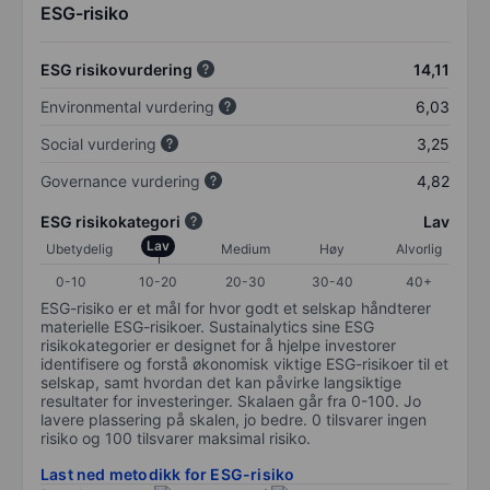
ESG-risiko
ESG risikovurdering
14,11
Environmental vurdering
6,03
Social vurdering
3,25
Governance vurdering
4,82
ESG risikokategori
Lav
Lav
Ubetydelig
Medium
Høy
Alvorlig
0-10
10-20
20-30
30-40
40+
ESG-risiko er et mål for hvor godt et selskap håndterer
materielle ESG-risikoer. Sustainalytics sine ESG
risikokategorier er designet for å hjelpe investorer
identifisere og forstå økonomisk viktige ESG-risikoer til et
selskap, samt hvordan det kan påvirke langsiktige
resultater for investeringer. Skalaen går fra 0-100. Jo
lavere plassering på skalen, jo bedre. 0 tilsvarer ingen
risiko og 100 tilsvarer maksimal risiko.
Last ned metodikk for ESG-risiko