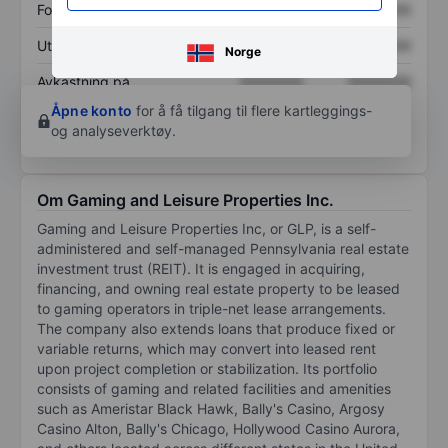
Fortjeneste per aksje
XXXXXXX
XXXXXXX
Utbytte per aksje
XXXXXXX
XXXXXXX
Norge
Avkastning på
XXXXXXX
XXXXXXX
egenkapital
Åpne konto
for å få tilgang til flere kartleggings-
og analyseverktøy.
Om Gaming and Leisure Properties Inc.
Gaming and Leisure Properties Inc, or GLP, is a self-
administered and self-managed Pennsylvania real estate
investment trust (REIT). It is engaged in acquiring,
financing, and owning real estate property to be leased
to gaming operators in triple-net lease arrangements.
The company also extends loans that produce fixed or
variable returns, which may convert into leased rent
upon project completion or stabilization. Its portfolio
consists of gaming and related facilities and amenities
such as Ameristar Black Hawk, Bally's Casino, Argosy
Casino Alton, Bally's Chicago, Hollywood Casino Aurora,