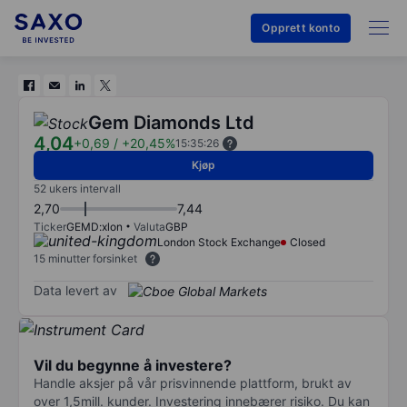
Opprett konto
Gem Diamonds Ltd
4,04
+0,69
/
+20,45%
15:35:26
Kjøp
52 ukers intervall
2,70
7,44
Ticker
GEMD:xlon
Valuta
GBP
London Stock Exchange
Closed
15 minutter forsinket
Data levert av
Vil du begynne å investere?
Handle aksjer på vår prisvinnende plattform, brukt av
over 1,5mill. kunder. Investering innebærer risiko. Du kan