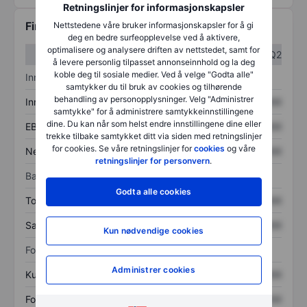
Retningslinjer for informasjonskapsler
Finansiell informasjon
Nettstedene våre bruker informasjonskapsler for å gi
deg en bedre surfeopplevelse ved å aktivere,
optimalisere og analysere driften av nettstedet, samt for
Q1
Q2
å levere personlig tilpasset annonseinnhold og la deg
koble deg til sosiale medier. Ved å velge "Godta alle"
Inntektsoversikt
samtykker du til bruk av cookies og tilhørende
behandling av personopplysninger. Velg "Administrer
Inntekter
XXXXXXX
XXXXXXX
samtykke" for å administrere samtykkeinnstillingene
dine. Du kan når som helst endre innstillingene dine eller
EBITDA
XXXXXXX
XXXXXXX
trekke tilbake samtykket ditt via siden med retningslinjer
for cookies. Se våre retningslinjer for
cookies
og våre
Nettoinntekt
XXXXXXX
XXXXXXX
retningslinjer for personvern
.
Balanse
Godta alle cookies
Totale eiendeler
XXXXXXX
XXXXXXX
Samlet gjeld
XXXXXXX
XXXXXXX
Kun nødvendige cookies
Forholdstall
Administrer cookies
Kurs/salg
XXXXXXX
XXXXXXX
Fortjeneste per aksje
XXXXXXX
XXXXXXX