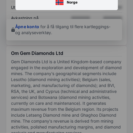
Norge
Utbytte per aksje
XXXXXXX
XXXXXXX
Avkastning på
XXXXXXX
XXXXXXX
egenkapital
Åpne konto
for å få tilgang til flere kartleggings-
og analyseverktøy.
Om Gem Diamonds Ltd
Gem Diamonds Ltd is a United Kingdom-based company
engaged in the exploration and development of diamond
mines. The company's geographical segments include
Lesotho (diamond mining activities); Belgium (sales,
marketing, and manufacturing of diamonds); and BVI,
RSA, the UK, and Cyprus (technical and administrative
services) and Botswana (diamond mining activities,
currently on care and maintenance). It generates
maximum revenue from the Belgium region. Its projects
include Letseng Diamond mine and Ghaghoo Diamond
mine. The company's revenue is derived from mining
activities, polished manufacturing margins, and diamond
analysis and manufacturing services.