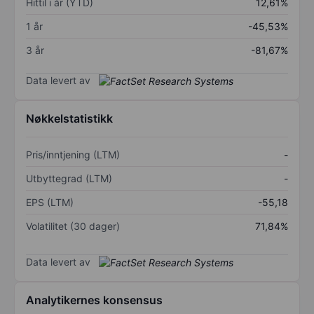
Hittil i år (YTD)
12,61%
1 år
-45,53%
3 år
-81,67%
Data levert av
Nøkkelstatistikk
Pris/inntjening (LTM)
-
Utbyttegrad (LTM)
-
EPS (LTM)
-55,18
Volatilitet (30 dager)
71,84%
Data levert av
Analytikernes konsensus