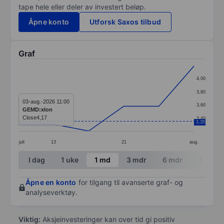
tape hele eller deler av investert beløp.
Åpne konto
Utforsk Saxos tilbud
Graf
Chart
4,00
Line chart with 6 data points.
3,80
The chart has 1 X axis displaying categories.
03-aug.-2026 11:00
3,60
GEMD:xlon
The chart has 1 Y axis displaying values. Data ranges f
Close
4,17
3,40
3,35
juli
13
21
aug.
End of interactive chart.
I dag
1 uke
1 md
3 mdr
6 mdr
1 år
Åpne en konto
for tilgang til avanserte graf- og
analyseverktøy.
Viktig:
Aksjeinvesteringer kan over tid gi positiv