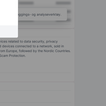
XXXXXXX
XXXXXXX
XXXXXXX
XXXXXXX
til flere kartleggings- og analyseverktøy.
XXXXXXX
XXXXXXX
ces related to data security, privacy
nd devices connected to a network, sold in
from Europe, followed by the Nordic Countries.
 Scam Protection.