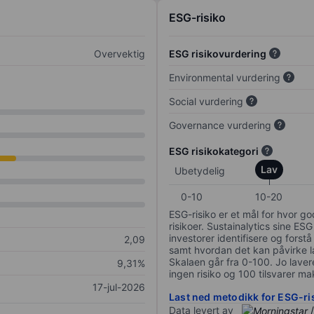
ESG-risiko
Overvektig
ESG risikovurdering
Environmental vurdering
Social vurdering
Governance vurdering
ESG risikokategori
Lav
Ubetydelig
0-10
10-20
ESG-risiko er et mål for hvor g
risikoer. Sustainalytics sine ESG
investorer identifisere og forstå
2,09
samt hvordan det kan påvirke lan
Skalaen går fra 0-100. Jo lavere
9,31%
ingen risiko og 100 tilsvarer mak
17-jul-2026
Last ned metodikk for ESG-ri
Data levert av
/