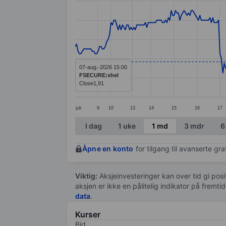
Line chart with 361 data points.
The chart has 1 X axis displaying categ
The chart has 1 Y axis displaying value
07-aug.-2026 15:00
FSECURE:xhel
Close
1,91
juli
9
10
13
14
15
16
17
End of interactive chart.
I dag
1 uke
1 md
3 mdr
6
Åpne en konto
for tilgang til avanserte gr
Viktig:
Aksjeinvesteringer kan over tid gi posi
aksjen er ikke en pålitelig indikator på fremt
data
.
Kurser
Bid