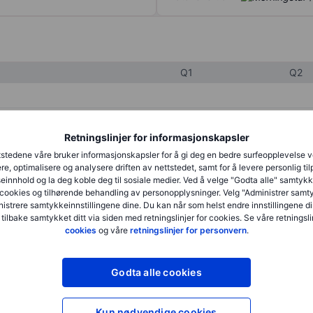
Q1
Q2
XXXXXXX
XXXXXXX
Retningslinjer for informasjonskapsler
XXXXXXX
XXXXXXX
stedene våre bruker informasjonskapsler for å gi deg en bedre surfeopplevelse 
re, optimalisere og analysere driften av nettstedet, samt for å levere personlig ti
XXXXXXX
XXXXXXX
innhold og la deg koble deg til sosiale medier. Ved å velge "Godta alle" samtykke
cookies og tilhørende behandling av personopplysninger. Velg "Administrer samt
istrere samtykkeinnstillingene dine. Du kan når som helst endre innstillingene di
 tilbake samtykket ditt via siden med retningslinjer for cookies. Se våre retningslin
XXXXXXX
XXXXXXX
cookies
og våre
retningslinjer for personvern
.
XXXXXXX
XXXXXXX
Godta alle cookies
XXXXXXX
XXXXXXX
Kun nødvendige cookies