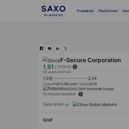
Produkter
Plattformer
Kon
F-Secure Corporation
1,91
/
15:29:42
52 ukers intervall
1,55
2,34
Ticker
FSECURE:xhel
Valuta
EUR
NASDAQ OMX Helsinki
Closed
15 minutter forsinket
Data levert av
Graf
Chart