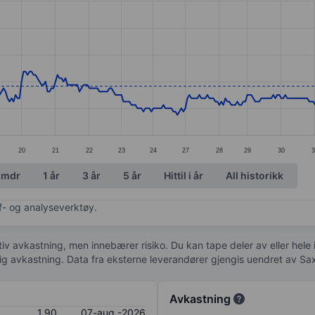
ories.
s. Data ranges from 1.82 to 2.12.
20
21
22
23
24
27
28
29
30
 mdr
1 år
3 år
5 år
Hittil i år
All historikk
af- og analyseverktøy.
tiv avkastning, men innebærer risiko. Du kan tape deler av eller hele
idig avkastning. Data fra eksterne leverandører gjengis uendret av Sa
Avkastning
1,90
07-aug.-2026