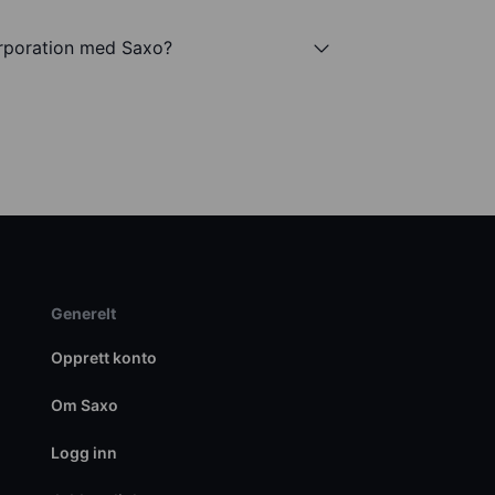
rporation med Saxo?
Generelt
Opprett konto
Om Saxo
Logg inn