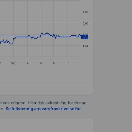
2,08
2,00
1,92
1,91
1,84
31
aug.
4
5
6
7
 investeringen. Historisk avkastning for denne
xo.
Se fullstendig ansvarsfraskrivelse for