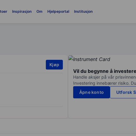
toer
Inspirasjon
Om
Hjelpeportal
Institusjon
Kjøp
Vil du begynne å invester
Handle aksjer på vår prisvinnend
Investering innebærer risiko. Du
Åpne konto
Utforsk S