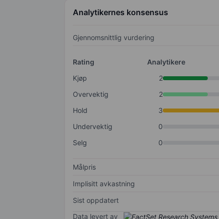
Analytikernes konsensus
Gjennomsnittlig vurdering
Rating
Analytikere
Kjøp
2
Overvektig
2
Hold
3
Undervektig
0
Selg
0
Målpris
Implisitt avkastning
Sist oppdatert
Data levert av