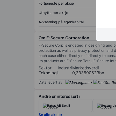
Fortjeneste per aksje
Utbytte per aksje
Avkastning på egenkapital
Om F-Secure Corporation
F-Secure Corp is engaged in designing and pr
protection as well as privacy protection and 
each case either directly or indirectly to co
Its products are F-Secure Total, F-Secure In
Sektor
Industri
Markedsverdi
Teknologi
-
0,333690523bn
Data levert av
/
Andre er interessert i
Ratos AB Ser. B
Systemai
Se alle aksjer