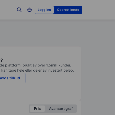
Logg inn
Opprett konto
e?
e plattform, brukt av over 1,5mill. kunder.
 kan tape hele eller deler av investert beløp.
axos tilbud
Pris
Avansert graf