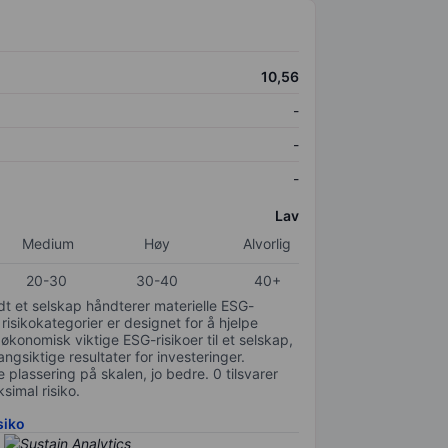
10,56
-
-
-
Lav
Medium
Høy
Alvorlig
20-30
30-40
40+
odt et selskap håndterer materielle ESG-
 risikokategorier er designet for å hjelpe
 økonomisk viktige ESG-risikoer til et selskap,
gsiktige resultater for investeringer.
 plassering på skalen, jo bedre. 0 tilsvarer
simal risiko.
siko