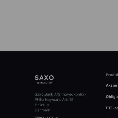
Produk
Aksjer
Saxo Bank A/S (hovedkontor)
Obliga
Philip Heymans Alle 15
Hellerup
ETF-e
Danmark
Kontakt Saxo