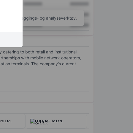
XXXXXXX
XXXXXXX
XXXXXXX
XXXXXXX
til flere kartleggings- og analyseverktøy.
XXXXXXX
XXXXXXX
atering to both retail and institutional
artnerships with mobile network operators,
cation terminals. The company's current
re Ltd.
LEIFRAS Co.Ltd.