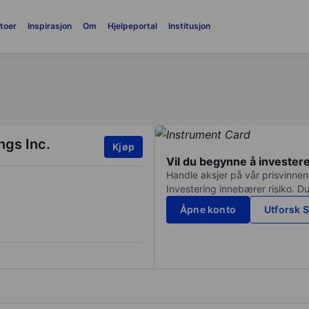
toer
Inspirasjon
Om
Hjelpeportal
Institusjon
ngs Inc.
Kjøp
Vil du begynne å invester
Handle aksjer på vår prisvinnend
Investering innebærer risiko. Du
Åpne konto
Utforsk S