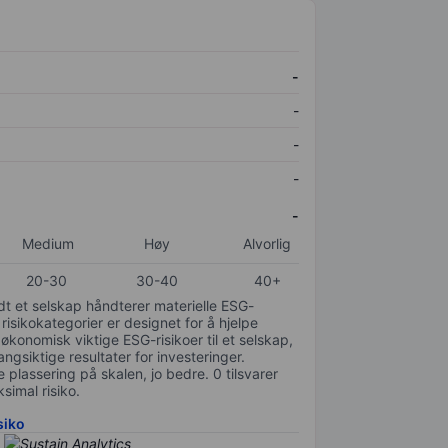
-
-
-
-
-
Medium
Høy
Alvorlig
20-30
30-40
40+
odt et selskap håndterer materielle ESG-
 risikokategorier er designet for å hjelpe
 økonomisk viktige ESG-risikoer til et selskap,
gsiktige resultater for investeringer.
 plassering på skalen, jo bedre. 0 tilsvarer
simal risiko.
siko