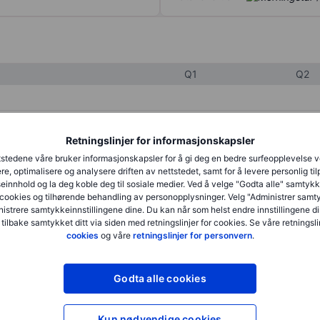
Q1
Q2
XXXXXXX
XXXXXXX
Retningslinjer for informasjonskapsler
XXXXXXX
XXXXXXX
stedene våre bruker informasjonskapsler for å gi deg en bedre surfeopplevelse 
re, optimalisere og analysere driften av nettstedet, samt for å levere personlig ti
XXXXXXX
XXXXXXX
innhold og la deg koble deg til sosiale medier. Ved å velge "Godta alle" samtykke
cookies og tilhørende behandling av personopplysninger. Velg "Administrer samt
istrere samtykkeinnstillingene dine. Du kan når som helst endre innstillingene di
 tilbake samtykket ditt via siden med retningslinjer for cookies. Se våre retningslin
XXXXXXX
XXXXXXX
cookies
og våre
retningslinjer for personvern
.
XXXXXXX
XXXXXXX
Godta alle cookies
XXXXXXX
XXXXXXX
Kun nødvendige cookies