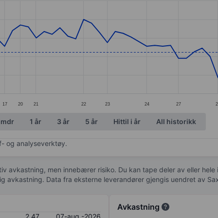
ories.
s. Data ranges from 2.2 to 3.07.
17
20
21
22
23
24
27
2
 mdr
1 år
3 år
5 år
Hittil i år
All historikk
af- og analyseverktøy.
tiv avkastning, men innebærer risiko. Du kan tape deler av eller hele
idig avkastning. Data fra eksterne leverandører gjengis uendret av Sa
Avkastning
2,47
07-aug.-2026