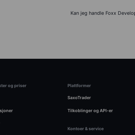
Kan jeg handle Foxx Develo
ter og priser
Plattformer
SaxoTrader
sjoner
Tilkoblinger og API-er
r
Kontoer & service