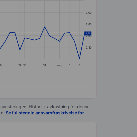
3,00
2,80
2,65
2,60
2,40
8
29
30
31
aug.
5
6
 investeringen. Historisk avkastning for denne
xo.
Se fullstendig ansvarsfraskrivelse for