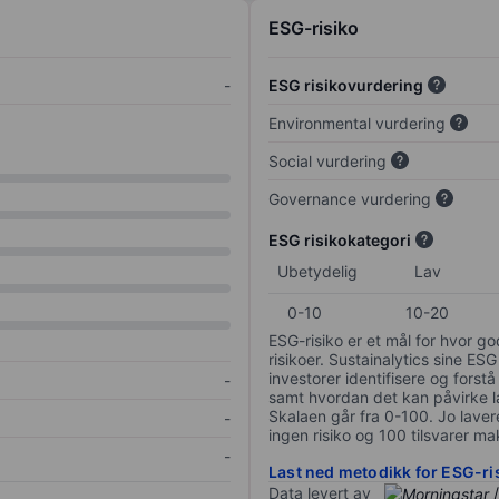
ESG-risiko
-
ESG risikovurdering
Environmental vurdering
Social vurdering
Governance vurdering
ESG risikokategori
Ubetydelig
Lav
0-10
10-20
ESG-risiko er et mål for hvor g
risikoer. Sustainalytics sine ESG
investorer identifisere og forstå
-
samt hvordan det kan påvirke lan
Skalaen går fra 0-100. Jo lavere
-
ingen risiko og 100 tilsvarer mak
-
Last ned metodikk for ESG-ri
Data levert av
/