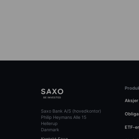
Produk
Aksjer
Saxo Bank A/S (hovedkontor)
Obliga
Philip Heymans Alle 15
Hellerup
ETF-e
Danmark
Kontakt Saxo