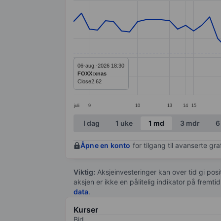
Line chart with 64 data points.
The chart has 1 X axis displaying categ
The chart has 1 Y axis displaying value
06-aug.-2026 18:30
FOXX:xnas
Close
2,62
juli
9
10
13
14
15
End of interactive chart.
I dag
1 uke
1 md
3 mdr
6
Åpne en konto
for tilgang til avanserte gr
Viktig:
Aksjeinvesteringer kan over tid gi posi
aksjen er ikke en pålitelig indikator på fremt
data
.
Kurser
Bid