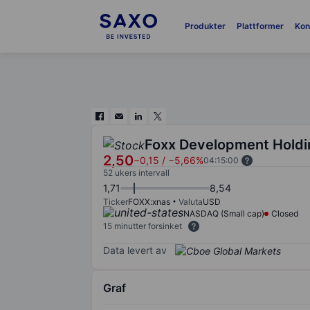
Produkter
Plattformer
Kon
Foxx Development Holdi
2,50
−0,15
/
−5,66%
04:15:00
52 ukers intervall
1,71
8,54
Ticker
FOXX:xnas
Valuta
USD
NASDAQ (Small cap)
Closed
15 minutter forsinket
Data levert av
Graf
Chart