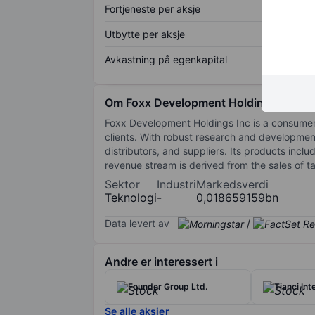
Fortjeneste per aksje
Utbytte per aksje
Avkastning på egenkapital
Om Foxx Development Holdings Inc.
Foxx Development Holdings Inc is a consumer e
clients. With robust research and development
distributors, and suppliers. Its products inc
revenue stream is derived from the sales of 
Sektor
Industri
Markedsverdi
Teknologi
-
0,018659159bn
Data levert av
/
Andre er interessert i
Founder Group Ltd.
Tianci Int
Se alle aksjer