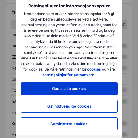
Retningslinjer for informasjonskapsler
Finansiell informasjon
Nettstedene våre bruker informasjonskapsler for å gi
deg en bedre surfeopplevelse ved å aktivere,
Q1
Q2
optimalisere og analysere driften av nettstedet, samt for
å levere personlig tilpasset annonseinnhold og la deg
Inntektsoversikt
koble deg til sosiale medier. Ved å velge "Godta alle"
samtykker du til bruk av cookies og tilhørende
Inntekter
XXXXXXX
XXXXXXX
behandling av personopplysninger. Velg "Administrer
samtykke" for å administrere samtykkeinnstillingene
EBITDA
XXXXXXX
XXXXXXX
dine. Du kan når som helst endre innstillingene dine eller
trekke tilbake samtykket ditt via siden med retningslinjer
Nettoinntekt
XXXXXXX
XXXXXXX
for cookies. Se våre retningslinjer for
cookies
og våre
retningslinjer for personvern
.
Balanse
Godta alle cookies
Totale eiendeler
XXXXXXX
XXXXXXX
Samlet gjeld
XXXXXXX
XXXXXXX
Kun nødvendige cookies
Forholdstall
Kurs/salg
XXXXXXX
XXXXXXX
Administrer cookies
Fortjeneste per aksje
XXXXXXX
XXXXXXX