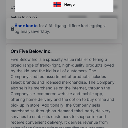
Norge
Utbytte per aksje
XXXXXXX
XXXXXXX
Avkastning på
XXXXXXX
XXXXXXX
egenkapital
Åpne konto
for å få tilgang til flere kartleggings-
og analyseverktøy.
Om Five Below Inc.
Five Below Inc is a specialty value retailer offering a
broad range of trend-right, high-quality products loved
by the kid and the kid in all of customers. The
Company's edited assortment of products includes
select brands and licensed merchandise. The Company
also sells its merchandise on the internet, through the
Company's e-commerce website and mobile app,
offering home delivery and the option to buy online and
pick up in store. Additionally, the Company sells
merchandise through on-demand third-party delivery
services to enable its customers to shop online and
receive convenient delivery. It derives revenue from
sales of the Company's merchandise to customers.