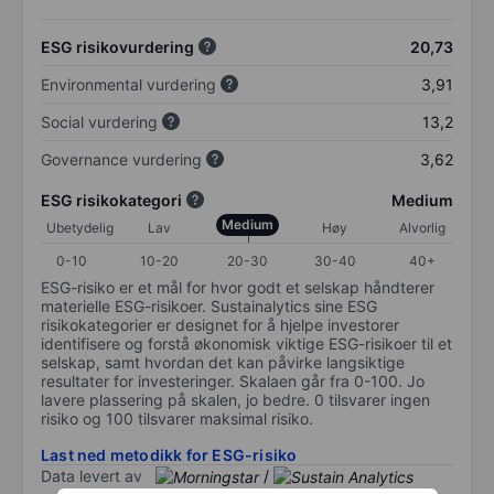
ESG risikovurdering
20,73
Environmental vurdering
3,91
Social vurdering
13,2
Governance vurdering
3,62
ESG risikokategori
Medium
Medium
Ubetydelig
Lav
Høy
Alvorlig
0-10
10-20
20-30
30-40
40+
ESG-risiko er et mål for hvor godt et selskap håndterer
materielle ESG-risikoer. Sustainalytics sine ESG
risikokategorier er designet for å hjelpe investorer
identifisere og forstå økonomisk viktige ESG-risikoer til et
selskap, samt hvordan det kan påvirke langsiktige
resultater for investeringer. Skalaen går fra 0-100. Jo
lavere plassering på skalen, jo bedre. 0 tilsvarer ingen
risiko og 100 tilsvarer maksimal risiko.
Last ned metodikk for ESG-risiko
Data levert av
/