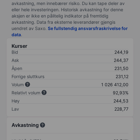
avkastning, men innebærer risiko. Du kan tape deler av
eller hele investeringen. Historisk avkastning for denne
aksjen er ikke en pålitelig indikator på fremtidig
avkastning. Data fra eksterne leverandører gjengis
uendret av Saxo.
Se fullstendig ansvarsfraskrivelse for
data
.
Kurser
Bid
244,19
Ask
244,37
Åpen
231,50
Forrige sluttkurs
231,12
Volum
1 026 412,00
Relativt volum
92,93%
Høy
244,53
Lav
228,77
Avkastning