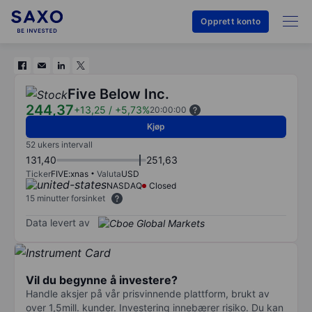
Opprett konto
Five Below Inc.
244,37
+13,25
/
+5,73%
20:00:00
Kjøp
52 ukers intervall
131,40
251,63
Ticker
FIVE:xnas
Valuta
USD
NASDAQ
Closed
15 minutter forsinket
Data levert av
Vil du begynne å investere?
Handle aksjer på vår prisvinnende plattform, brukt av
over 1,5mill. kunder. Investering innebærer risiko. Du kan