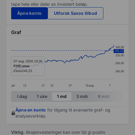
tape hele eller deler av investert beløp.
Åpne konto
Utforsk Saxos tilbud
Graf
Chart
240,00
231,12
Line chart with 295 data points.
220,00
The chart has 1 X axis displaying categories.
07-aug.-2026 19:30
200,00
FIVE:xnas
The chart has 1 Y axis displaying values. Data ranges
Close
244,23
180,00
juli
13
17
21
27
31
aug.
7
End of interactive chart.
I dag
1 uke
1 md
3 mdr
6 mdr
1 år
Åpne en konto
for tilgang til avanserte graf- og
analyseverktøy.
Viktig:
Aksjeinvesteringer kan over tid gi positiv