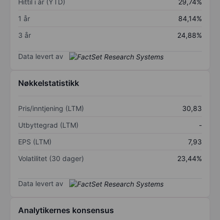
Hittil i år (YTD)
29,74%
1 år
84,14%
3 år
24,88%
Data levert av
Nøkkelstatistikk
Pris/inntjening (LTM)
30,83
Utbyttegrad (LTM)
-
EPS (LTM)
7,93
Volatilitet (30 dager)
23,44%
Data levert av
Analytikernes konsensus