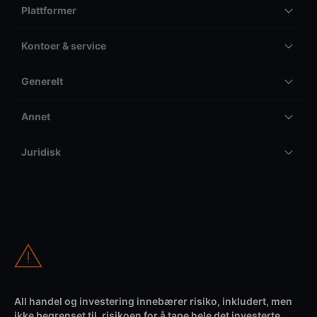
Plattformer
Kontoer & service
Generelt
Annet
Juridisk
All handel og investering innebærer risiko, inkludert, men
ikke begrenset til, risikoen for å tape hele det investerte