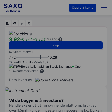
Opprett konto
Fila
9,92
+0,37
/
+3,82%
13:22:56
Kjøp
52 ukers intervall
7,72
10,28
Ticker
FILA:xmil
Valuta
EUR
Borsa Italiana/Milan Stock Exchange
Open
15 minutter forsinket
Data levert av
Vil du begynne å investere?
Handle aksjer på vår prisvinnende plattform, brukt av
over 1,5mill. kunder. Investering innebærer risiko. Du kan