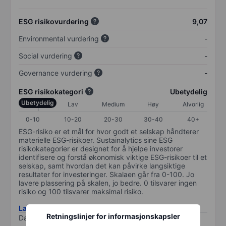
ESG risikovurdering
9,07
Environmental vurdering
-
Social vurdering
-
Governance vurdering
-
ESG risikokategori
Ubetydelig
Ubetydelig
Lav
Medium
Høy
Alvorlig
0-10
10-20
20-30
30-40
40+
ESG-risiko er et mål for hvor godt et selskap håndterer
materielle ESG-risikoer. Sustainalytics sine ESG
risikokategorier er designet for å hjelpe investorer
identifisere og forstå økonomisk viktige ESG-risikoer til et
selskap, samt hvordan det kan påvirke langsiktige
resultater for investeringer. Skalaen går fra 0-100. Jo
lavere plassering på skalen, jo bedre. 0 tilsvarer ingen
risiko og 100 tilsvarer maksimal risiko.
Last ned metodikk for ESG-risiko
Retningslinjer for informasjonskapsler
Data levert av
/