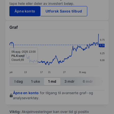
tape hele eller deler av investert beløp.
Åpne konto
Utforsk Saxos tilbud
Graf
Chart
9,75
Line chart with 388 data points.
9,56
9,50
The chart has 1 X axis displaying categories.
06-aug.-2026 13:00
9,25
FILA:xmil
The chart has 1 Y axis displaying values. Data ranges 
Close
9,89
9,00
juli
13
17
21
27
31
aug.
End of interactive chart.
I dag
1 uke
1 md
3 mdr
6 mdr
1 år
Åpne en konto
for tilgang til avanserte graf- og
analyseverktøy.
Viktig:
Aksjeinvesteringer kan over tid gi positiv