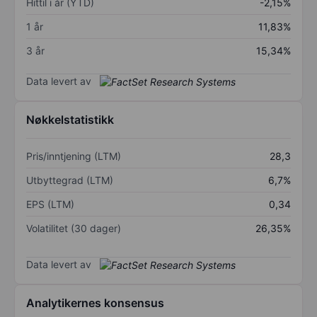
Hittil i år (YTD)
-2,15%
1 år
11,83%
3 år
15,34%
Data levert av
Nøkkelstatistikk
Pris/inntjening (LTM)
28,3
Utbyttegrad (LTM)
6,7%
EPS (LTM)
0,34
Volatilitet (30 dager)
26,35%
Data levert av
Analytikernes konsensus