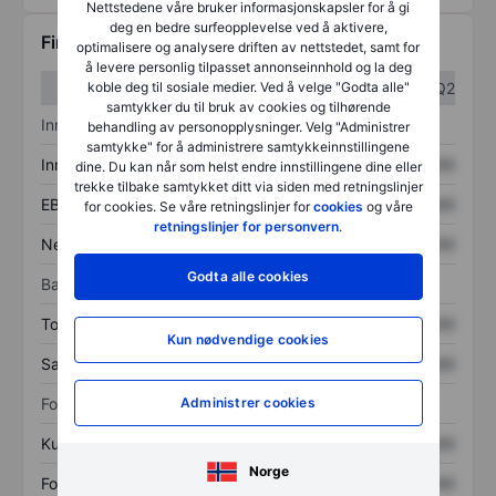
Nettstedene våre bruker informasjonskapsler for å gi
deg en bedre surfeopplevelse ved å aktivere,
Finansiell informasjon
optimalisere og analysere driften av nettstedet, samt for
å levere personlig tilpasset annonseinnhold og la deg
koble deg til sosiale medier. Ved å velge "Godta alle"
Q1
Q2
samtykker du til bruk av cookies og tilhørende
Inntektsoversikt
behandling av personopplysninger. Velg "Administrer
samtykke" for å administrere samtykkeinnstillingene
Inntekter
XXXXXXX
XXXXXXX
dine. Du kan når som helst endre innstillingene dine eller
trekke tilbake samtykket ditt via siden med retningslinjer
EBITDA
XXXXXXX
XXXXXXX
for cookies. Se våre retningslinjer for
cookies
og våre
retningslinjer for personvern
.
Nettoinntekt
XXXXXXX
XXXXXXX
Godta alle cookies
Balanse
Totale eiendeler
XXXXXXX
XXXXXXX
Kun nødvendige cookies
Samlet gjeld
XXXXXXX
XXXXXXX
Administrer cookies
Forholdstall
Kurs/salg
XXXXXXX
XXXXXXX
Norge
Fortjeneste per aksje
XXXXXXX
XXXXXXX