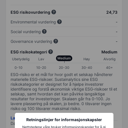
ESG risikovurdering
24,73
Environmental vurdering
-
Social vurdering
-
Governance vurdering
-
ESG risikokategori
Medium
Medium
Ubetydelig
Lav
Høy
Alvorlig
0-10
10-20
20-30
30-40
40+
ESG-risiko er et mål for hvor godt et selskap håndterer
materielle ESG-risikoer. Sustainalytics sine ESG
risikokategorier er designet for å hjelpe investorer
identifisere og forstå økonomisk viktige ESG-risikoer til et
selskap, samt hvordan det kan påvirke langsiktige
resultater for investeringer. Skalaen går fra 0-100. Jo
lavere plassering på skalen, jo bedre. 0 tilsvarer ingen
risiko og 100 tilsvarer maksimal risiko.
Last ned metodikk for ESG-risiko
Retningslinjer for informasjonskapsler
Data levert av
/
Nettstedene våre bruker informasjonskapsler for å gi