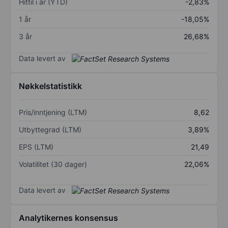
Hittil i år (YTD)
-2,83%
1 år
-18,05%
3 år
26,68%
Data levert av
Nøkkelstatistikk
Pris/inntjening (LTM)
8,62
Utbyttegrad (LTM)
3,89%
EPS (LTM)
21,49
Volatilitet (30 dager)
22,06%
Data levert av
Analytikernes konsensus