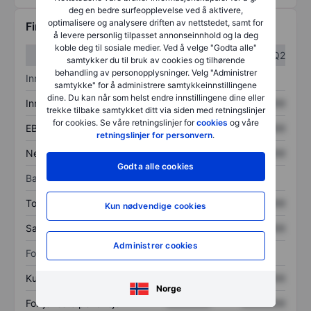
deg en bedre surfeopplevelse ved å aktivere,
optimalisere og analysere driften av nettstedet, samt for
Finansiell informasjon
å levere personlig tilpasset annonseinnhold og la deg
koble deg til sosiale medier. Ved å velge "Godta alle"
Q1
Q2
samtykker du til bruk av cookies og tilhørende
behandling av personopplysninger. Velg "Administrer
Inntektsoversikt
samtykke" for å administrere samtykkeinnstillingene
dine. Du kan når som helst endre innstillingene dine eller
Inntekter
XXXXXXX
XXXXXXX
trekke tilbake samtykket ditt via siden med retningslinjer
for cookies. Se våre retningslinjer for
cookies
og våre
EBITDA
XXXXXXX
XXXXXXX
retningslinjer for personvern
.
Nettoinntekt
XXXXXXX
XXXXXXX
Godta alle cookies
Balanse
Totale eiendeler
XXXXXXX
XXXXXXX
Kun nødvendige cookies
Samlet gjeld
XXXXXXX
XXXXXXX
Administrer cookies
Forholdstall
Kurs/salg
XXXXXXX
XXXXXXX
Norge
Fortjeneste per aksje
XXXXXXX
XXXXXXX