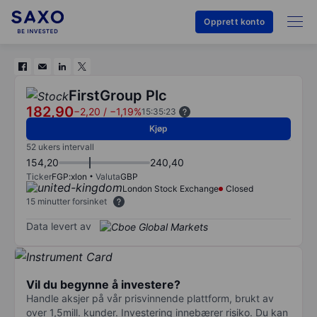
Opprett konto
FirstGroup Plc
182,90
−2,20
/
−1,19%
15:35:23
Kjøp
52 ukers intervall
154,20
240,40
Ticker
FGP:xlon
Valuta
GBP
London Stock Exchange
Closed
15 minutter forsinket
Data levert av
Vil du begynne å investere?
Handle aksjer på vår prisvinnende plattform, brukt av
over 1,5mill. kunder. Investering innebærer risiko. Du kan