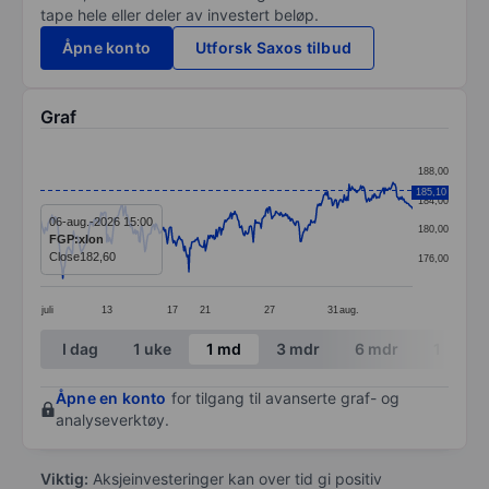
tape hele eller deler av investert beløp.
Åpne konto
Utforsk Saxos tilbud
Graf
Chart
188,00
Line chart with 382 data points.
185,10
184,00
The chart has 1 X axis displaying categories.
06-aug.-2026 15:00
180,00
FGP:xlon
The chart has 1 Y axis displaying values. Data ranges 
Close
182,60
176,00
juli
13
17
21
27
31
aug.
End of interactive chart.
I dag
1 uke
1 md
3 mdr
6 mdr
1 år
Åpne en konto
for tilgang til avanserte graf- og
analyseverktøy.
Viktig:
Aksjeinvesteringer kan over tid gi positiv