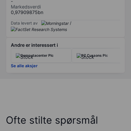
-
Markedsverdi
0,97909875bn
Data levert av
/
Andre er interessert i
Computacenter Plc
PZ Cussons Plc
Se alle aksjer
Ofte stilte spørsmål