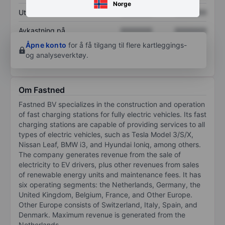
Norge
Utbytte per aksje
XXXXXXX
XXXXXXX
Avkastning på
XXXXXXX
XXXXXXX
egenkapital
Åpne konto
for å få tilgang til flere kartleggings-
og analyseverktøy.
Om Fastned
Fastned BV specializes in the construction and operation
of fast charging stations for fully electric vehicles. Its fast
charging stations are capable of providing services to all
types of electric vehicles, such as Tesla Model 3/S/X,
Nissan Leaf, BMW i3, and Hyundai Ioniq, among others.
The company generates revenue from the sale of
electricity to EV drivers, plus other revenues from sales
of renewable energy units and maintenance fees. It has
six operating segments: the Netherlands, Germany, the
United Kingdom, Belgium, France, and Other Europe.
Other Europe consists of Switzerland, Italy, Spain, and
Denmark. Maximum revenue is generated from the
Netherlands.