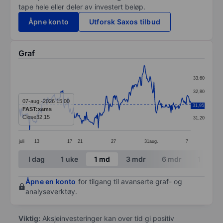
tape hele eller deler av investert beløp.
Åpne konto
Utforsk Saxos tilbud
Graf
Chart
33,60
Line chart with 264 data points.
32,80
The chart has 1 X axis displaying categories.
07-aug.-2026 15:00
32,00
31,95
FAST:xams
The chart has 1 Y axis displaying values. Data ranges
Close
32,15
31,20
juli
13
17
21
27
31
aug.
7
End of interactive chart.
I dag
1 uke
1 md
3 mdr
6 mdr
1 år
Åpne en konto
for tilgang til avanserte graf- og
analyseverktøy.
Viktig:
Aksjeinvesteringer kan over tid gi positiv