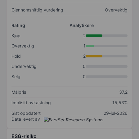
Gjennomsnittlig vurdering
Overvektig
Rating
Analytikere
Kjøp
2
Overvektig
1
Hold
2
Undervektig
0
Selg
0
Målpris
37,2
Implisitt avkastning
15,53%
Sist oppdatert
29-jul-2026
Data levert av
ESG-risiko