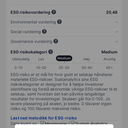
ESG risikovurdering
20,48
Environmental vurdering
-
Social vurdering
-
Governance vurdering
-
ESG risikokategori
Medium
Medium
Ubetydelig
Lav
Høy
Alvorlig
0-10
10-20
20-30
30-40
40+
ESG-risiko er et mål for hvor godt et selskap håndterer
materielle ESG-risikoer. Sustainalytics sine ESG
risikokategorier er designet for å hjelpe investorer
identifisere og forstå økonomisk viktige ESG-risikoer til et
selskap, samt hvordan det kan påvirke langsiktige
resultater for investeringer. Skalaen går fra 0-100. Jo
lavere plassering på skalen, jo bedre. 0 tilsvarer ingen
risiko og 100 tilsvarer maksimal risiko.
Last ned metodikk for ESG-risiko
Data levert av
/