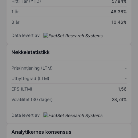
Hittil i år (YTD)
57,84%
1 år
46,36%
3 år
10,46%
Data levert av
Nøkkelstatistikk
Pris/inntjening (LTM)
-
Utbyttegrad (LTM)
-
EPS (LTM)
-1,56
Volatilitet (30 dager)
28,74%
Data levert av
Analytikernes konsensus