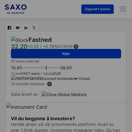
Opprett konto
Fastned
32,20
+0,25
/
+0,78%
04:29:06
Kjøp
52 ukers intervall
19,90
38,60
Ticker
FAST:xams
Valuta
EUR
Euronext Amsterdam
Closed
15 minutter forsinket
Data levert av
Vil du begynne å investere?
Handle aksjer på vår prisvinnende plattform, brukt av
over 1,5mill. kunder. Investering innebærer risiko. Du kan