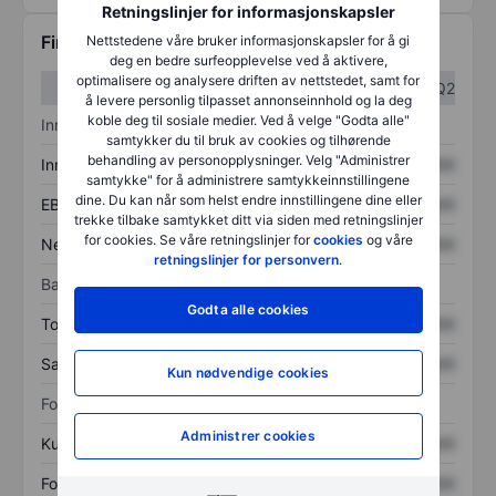
Retningslinjer for informasjonskapsler
Finansiell informasjon
Nettstedene våre bruker informasjonskapsler for å gi
deg en bedre surfeopplevelse ved å aktivere,
optimalisere og analysere driften av nettstedet, samt for
Q1
Q2
å levere personlig tilpasset annonseinnhold og la deg
koble deg til sosiale medier. Ved å velge "Godta alle"
Inntektsoversikt
samtykker du til bruk av cookies og tilhørende
behandling av personopplysninger. Velg "Administrer
Inntekter
XXXXXXX
XXXXXXX
samtykke" for å administrere samtykkeinnstillingene
dine. Du kan når som helst endre innstillingene dine eller
EBITDA
XXXXXXX
XXXXXXX
trekke tilbake samtykket ditt via siden med retningslinjer
for cookies. Se våre retningslinjer for
cookies
og våre
Nettoinntekt
XXXXXXX
XXXXXXX
retningslinjer for personvern
.
Balanse
Godta alle cookies
Totale eiendeler
XXXXXXX
XXXXXXX
Samlet gjeld
XXXXXXX
XXXXXXX
Kun nødvendige cookies
Forholdstall
Administrer cookies
Kurs/salg
XXXXXXX
XXXXXXX
Fortjeneste per aksje
XXXXXXX
XXXXXXX