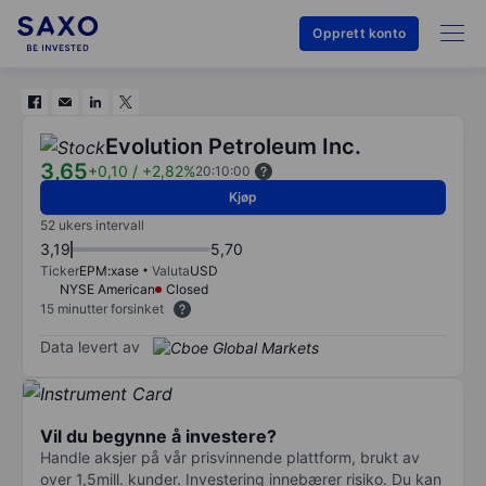
Opprett konto
Evolution Petroleum Inc.
3,65
+0,10
/
+2,82%
20:10:00
Kjøp
52 ukers intervall
3,19
5,70
Ticker
EPM:xase
Valuta
USD
NYSE American
Closed
15 minutter forsinket
Data levert av
Vil du begynne å investere?
Handle aksjer på vår prisvinnende plattform, brukt av
over 1,5mill. kunder. Investering innebærer risiko. Du kan