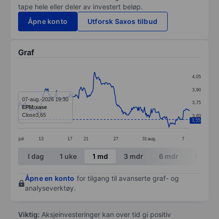
tape hele eller deler av investert beløp.
Åpne konto
Utforsk Saxos tilbud
Graf
Chart
4,05
Line chart with 282 data points.
3,90
The chart has 1 X axis displaying categories.
07-aug.-2026 19:30
3,75
EPM:xase
The chart has 1 Y axis displaying values. Data ranges 
Close
3,65
3,60
3,55
juli
13
17
21
27
31
aug.
7
End of interactive chart.
I dag
1 uke
1 md
3 mdr
6 mdr
1 år
Åpne en konto
for tilgang til avanserte graf- og
analyseverktøy.
Viktig:
Aksjeinvesteringer kan over tid gi positiv