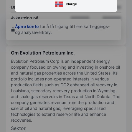
Norge
Utbytte per aksje
XXXXXXX
XXXXXXX
Avkastning på
XXXXXXX
XXXXXXX
egenkapital
Åpne konto
for å få tilgang til flere kartleggings-
og analyseverktøy.
Om Evolution Petroleum Inc.
Evolution Petroleum Corp is an independent energy
company focused on owning and investing in onshore oil
and natural gas properties across the United States. Its
portfolio includes non-operated interests in various
production fields such as CO2 enhanced oil recovery in
Louisiana, secondary recovery production in Wyoming,
and shale gas reservoirs in Texas and North Dakota. The
company generates revenue from the production and
sale of oil and natural gas, leveraging specialized
technologies to extend reservoir life and enhance
recoveries.
Sektor