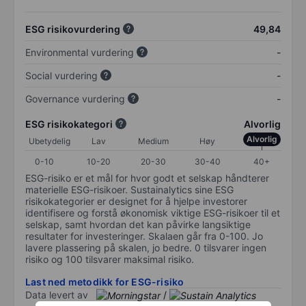
ESG risikovurdering
49,84
Environmental vurdering
-
Social vurdering
-
Governance vurdering
-
ESG risikokategori
Alvorlig
Alvorlig
Ubetydelig
Lav
Medium
Høy
0-10
10-20
20-30
30-40
40+
ESG-risiko er et mål for hvor godt et selskap håndterer
materielle ESG-risikoer. Sustainalytics sine ESG
risikokategorier er designet for å hjelpe investorer
identifisere og forstå økonomisk viktige ESG-risikoer til et
selskap, samt hvordan det kan påvirke langsiktige
resultater for investeringer. Skalaen går fra 0-100. Jo
lavere plassering på skalen, jo bedre. 0 tilsvarer ingen
risiko og 100 tilsvarer maksimal risiko.
Last ned metodikk for ESG-risiko
Data levert av
/