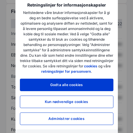
Retningslinjer for informasjonskapsler
Finansiell informasjon
Nettstedene våre bruker informasjonskapsler for å gi
deg en bedre surfeopplevelse ved å aktivere,
optimalisere og analysere driften av nettstedet, samt for
Q1
Q2
å levere personlig tilpasset annonseinnhold og la deg
Inntektsoversikt
koble deg til sosiale medier. Ved å velge "Godta alle"
samtykker du til bruk av cookies og tilhørende
Inntekter
XXXXXXX
XXXXXXX
behandling av personopplysninger. Velg "Administrer
samtykke" for å administrere samtykkeinnstillingene
EBITDA
XXXXXXX
XXXXXXX
dine. Du kan når som helst endre innstillingene dine eller
trekke tilbake samtykket ditt via siden med retningslinjer
Nettoinntekt
XXXXXXX
XXXXXXX
for cookies. Se våre retningslinjer for
cookies
og våre
retningslinjer for personvern
.
Balanse
Godta alle cookies
Totale eiendeler
XXXXXXX
XXXXXXX
Samlet gjeld
XXXXXXX
XXXXXXX
Kun nødvendige cookies
Forholdstall
Administrer cookies
Kurs/salg
XXXXXXX
XXXXXXX
Fortjeneste per aksje
XXXXXXX
XXXXXXX