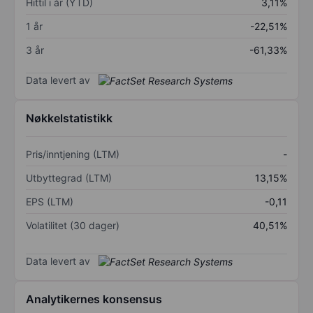
Hittil i år (YTD)
3,11%
1 år
-22,51%
3 år
-61,33%
Data levert av
Nøkkelstatistikk
Pris/inntjening (LTM)
-
Utbyttegrad (LTM)
13,15%
EPS (LTM)
-0,11
Volatilitet (30 dager)
40,51%
Data levert av
Analytikernes konsensus