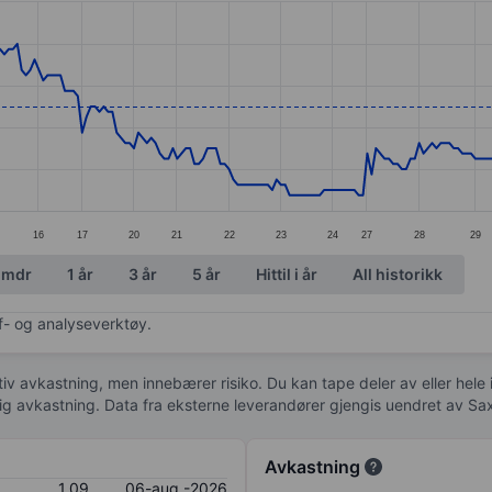
ories.
s. Data ranges from 0.99 to 1.28.
16
17
20
21
22
23
24
27
28
29
 mdr
1 år
3 år
5 år
Hittil i år
All historikk
af- og analyseverktøy.
tiv avkastning, men innebærer risiko. Du kan tape deler av eller hele
idig avkastning. Data fra eksterne leverandører gjengis uendret av Sa
Avkastning
1,09
06-aug.-2026