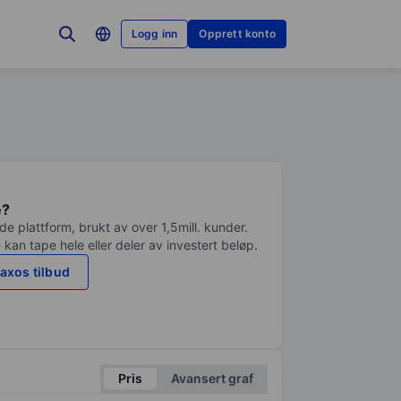
Logg inn
Opprett konto
e?
e plattform, brukt av over 1,5mill. kunder.
 kan tape hele eller deler av investert beløp.
axos tilbud
Pris
Avansert graf