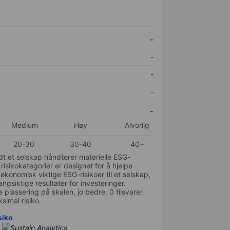
-
-
-
-
-
Medium
Høy
Alvorlig
20-30
30-40
40+
odt et selskap håndterer materielle ESG-
 risikokategorier er designet for å hjelpe
 økonomisk viktige ESG-risikoer til et selskap,
gsiktige resultater for investeringer.
 plassering på skalen, jo bedre. 0 tilsvarer
simal risiko.
siko