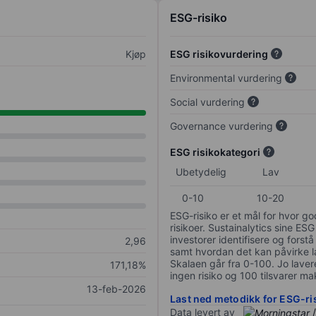
ESG-risiko
Kjøp
ESG risikovurdering
Environmental vurdering
Social vurdering
Governance vurdering
ESG risikokategori
Ubetydelig
Lav
0-10
10-20
ESG-risiko er et mål for hvor g
risikoer. Sustainalytics sine ESG
investorer identifisere og forstå
2,96
samt hvordan det kan påvirke lan
Skalaen går fra 0-100. Jo lavere
171,18%
ingen risiko og 100 tilsvarer mak
13-feb-2026
Last ned metodikk for ESG-ri
Data levert av
/