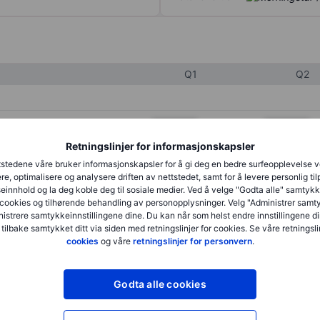
Q1
Q2
XXXXXXX
XXXXXXX
Retningslinjer for informasjonskapsler
XXXXXXX
XXXXXXX
stedene våre bruker informasjonskapsler for å gi deg en bedre surfeopplevelse 
XXXXXXX
XXXXXXX
re, optimalisere og analysere driften av nettstedet, samt for å levere personlig ti
innhold og la deg koble deg til sosiale medier. Ved å velge "Godta alle" samtykke
cookies og tilhørende behandling av personopplysninger. Velg "Administrer samt
istrere samtykkeinnstillingene dine. Du kan når som helst endre innstillingene di
XXXXXXX
XXXXXXX
 tilbake samtykket ditt via siden med retningslinjer for cookies. Se våre retningslin
cookies
og våre
retningslinjer for personvern
.
XXXXXXX
XXXXXXX
Godta alle cookies
XXXXXXX
XXXXXXX