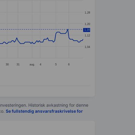
1,28
1,20
1,16
1,12
1,04
30
31
aug.
4
5
6
 investeringen. Historisk avkastning for denne
xo.
Se fullstendig ansvarsfraskrivelse for