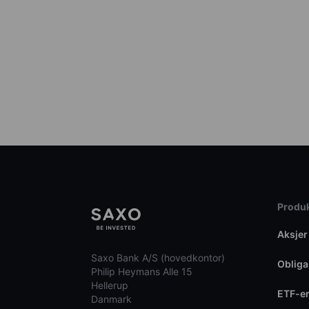
Produk
Aksjer
Saxo Bank A/S (hovedkontor)
Obliga
Philip Heymans Alle 15
Hellerup
ETF-e
Danmark