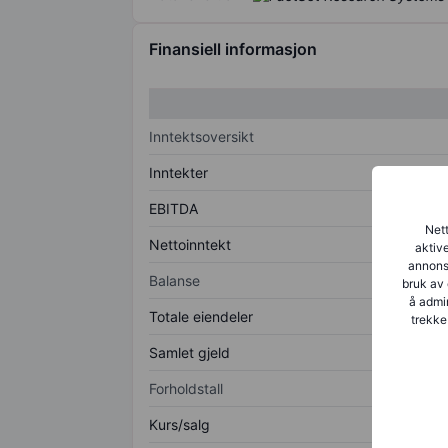
Finansiell informasjon
Inntektsoversikt
Inntekter
EBITDA
Nett
Nettoinntekt
aktive
annonse
Balanse
bruk av 
å admin
Totale eiendeler
trekke
Samlet gjeld
Forholdstall
Kurs/salg