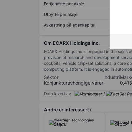
Fortjeneste per aksje
Utbytte per aksje
Avkastning på egenkapital
Om ECARX Holdings Inc.
ECARX Holdings Inc is engaged in the sales o
provision of research and development service
cockpits, vehicle chip-set solutions, a core 
computing platform. It is engaged in automoti
Sektor
Industri
Mark
Konjunkturavhengige varer
-
0,41
Data levert av
/
Andre er interessert i
ClearSign Technologies
XBiotech I
Corp.