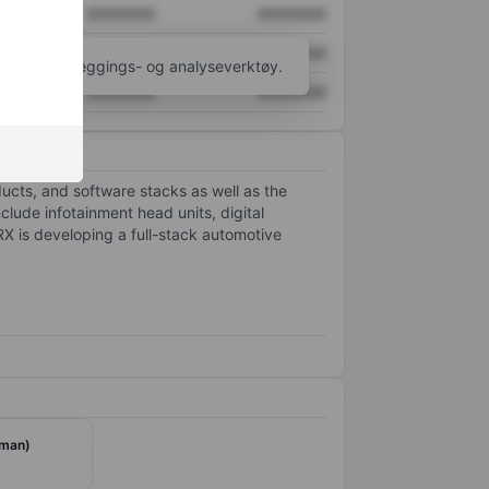
XXXXXXX
XXXXXXX
XXXXXXX
XXXXXXX
til flere kartleggings- og analyseverktøy.
XXXXXXX
XXXXXXX
cts, and software stacks as well as the
lude infotainment head units, digital
RX is developing a full-stack automotive
yman)