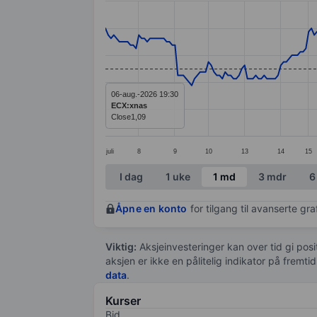
Line chart with 261 data points.
The chart has 1 X axis displaying categ
The chart has 1 Y axis displaying value
06-aug.-2026 19:30
ECX:xnas
Close
1,09
juli
8
9
10
13
14
15
End of interactive chart.
I dag
1 uke
1 md
3 mdr
6
Åpne en konto
for tilgang til avanserte gr
Viktig:
Aksjeinvesteringer kan over tid gi posi
aksjen er ikke en pålitelig indikator på fremt
data
.
Kurser
Bid