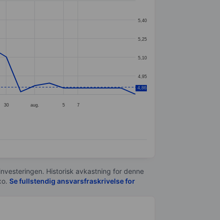
5,40
5,25
5,10
4,95
4,86
30
aug.
5
7
 investeringen. Historisk avkastning for denne
xo.
Se fullstendig ansvarsfraskrivelse for