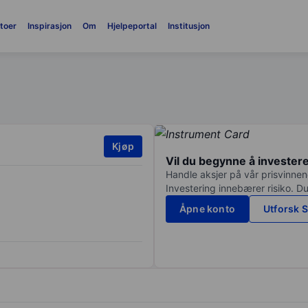
toer
Inspirasjon
Om
Hjelpeportal
Institusjon
Kjøp
Vil du begynne å invester
Handle aksjer på vår prisvinnend
Investering innebærer risiko. Du
Åpne konto
Utforsk S