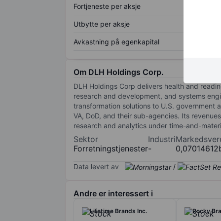
Fortjeneste per aksje
Utbytte per aksje
Avkastning på egenkapital
Om DLH Holdings Corp.
DLH Holdings Corp delivers health and readin
research and development, and systems engin
transformation solutions to U.S. government a
VA, DoD, and their sub-agencies. Its revenu
research and analytics under time-and-materia
Sektor
Industri
Markedsver
Forretningstjenester
-
0,07014612
Data levert av
/
Andre er interessert i
Lifetime Brands Inc.
Rocky Bra