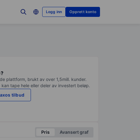
Logg inn
Opprett konto
e?
e plattform, brukt av over 1,5mill. kunder.
 kan tape hele eller deler av investert beløp.
axos tilbud
Pris
Avansert graf