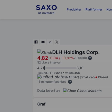
Produkter
Plattformer
Kon
DLH Holdings Corp.
4,82
−0,04
/
−0,82%
20:00:00
52 ukers intervall
4,71
8,10
Ticker
DLHC:xnas
Valuta
USD
NASDAQ (Small cap)
Closed
15 minutter forsinket
Data levert av
Graf
Chart