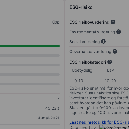
ESG-risiko
Kjøp
ESG risikovurdering
Environmental vurdering
Social vurdering
Governance vurdering
ESG risikokategori
Ubetydelig
Lav
0-10
10-20
ESG-risiko er et mål for hvor g
risikoer. Sustainalytics sine ESG
investorer identifisere og forstå
7
samt hvordan det kan påvirke lan
Skalaen går fra 0-100. Jo lavere
45,23%
ingen risiko og 100 tilsvarer mak
14-mai-2021
Last ned metodikk for ESG-ri
Data levert av
/