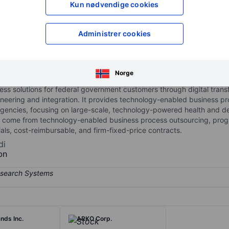
Kun nødvendige cookies
XXXXXXX
XXXXXXX
XXXXXXX
XXXXXXX
Åpne konto
for å få tilgang 
Administrer cookies
XXXXXXX
XXXXXXX
Norge
ess solutions for federal government customers through digital trans
eering and integration. It provides technology-enabled business p
gencies, focusing on large-scale, technology-powered health and def
es come from technology-enabled business process outsourcing, pro
ls, cost-reimbursable, and firm-fixed-price contracts.
di
bn
nds Inc.
ARKO Corp.