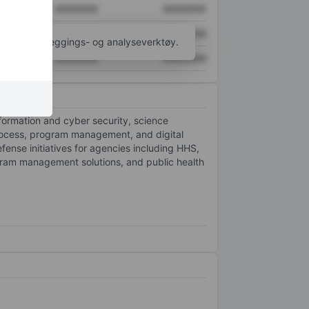
XXXXXXX
XXXXXXX
XXXXXXX
XXXXXXX
til flere kartleggings- og analyseverktøy.
XXXXXXX
XXXXXXX
formation and cyber security, science
rocess, program management, and digital
ense initiatives for agencies including HHS,
gram management solutions, and public health