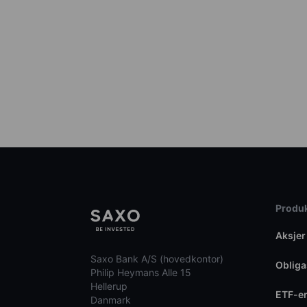
Produk
Aksjer
Saxo Bank A/S (hovedkontor)
Obliga
Philip Heymans Alle 15
Hellerup
ETF-e
Danmark