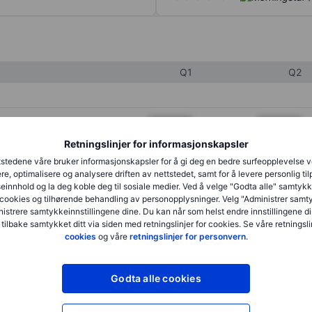
Q1
Q2
XXXXXXX
XXXXXXX
Retningslinjer for informasjonskapsler
XXXXXXX
XXXXXXX
stedene våre bruker informasjonskapsler for å gi deg en bedre surfeopplevelse 
XXXXXXX
XXXXXXX
re, optimalisere og analysere driften av nettstedet, samt for å levere personlig ti
innhold og la deg koble deg til sosiale medier. Ved å velge "Godta alle" samtykke
cookies og tilhørende behandling av personopplysninger. Velg "Administrer samt
istrere samtykkeinnstillingene dine. Du kan når som helst endre innstillingene di
XXXXXXX
XXXXXXX
 tilbake samtykket ditt via siden med retningslinjer for cookies. Se våre retningslin
cookies
og våre
retningslinjer for personvern
.
XXXXXXX
XXXXXXX
Godta alle cookies
XXXXXXX
XXXXXXX