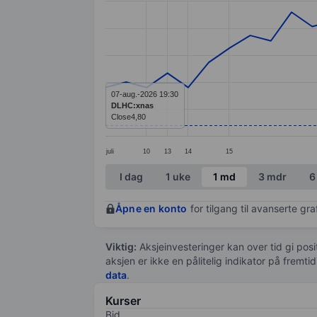
Line chart with 36 data points.
The chart has 1 X axis displaying categ
The chart has 1 Y axis displaying value
07-aug.-2026 19:30
DLHC:xnas
Close
4,80
juli
10
13
14
15
End of interactive chart.
I dag
1 uke
1 md
3 mdr
6
Åpne en konto
for tilgang til avanserte gr
Viktig:
Aksjeinvesteringer kan over tid gi posi
aksjen er ikke en pålitelig indikator på fremt
data
.
Kurser
Bid