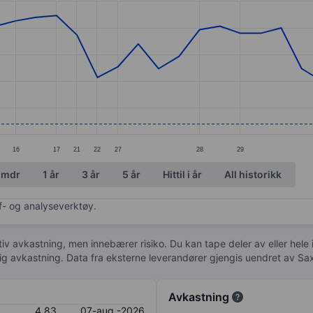
ories.
s. Data ranges from 4.8 to 5.49.
16
17
21
22
27
28
29
 mdr
1 år
3 år
5 år
Hittil i år
All historikk
af- og analyseverktøy.
tiv avkastning, men innebærer risiko. Du kan tape deler av eller hele
idig avkastning. Data fra eksterne leverandører gjengis uendret av Sa
Avkastning
4,83
07-aug.-2026