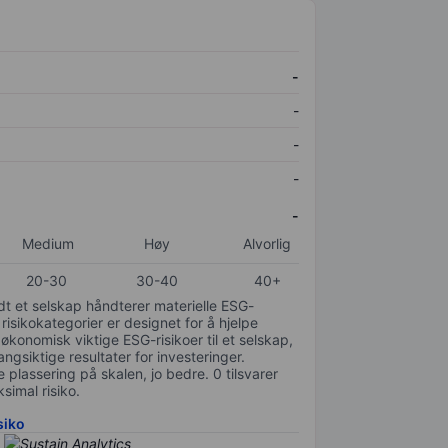
-
-
-
-
-
Medium
Høy
Alvorlig
20-30
30-40
40+
odt et selskap håndterer materielle ESG-
 risikokategorier er designet for å hjelpe
 økonomisk viktige ESG-risikoer til et selskap,
gsiktige resultater for investeringer.
 plassering på skalen, jo bedre. 0 tilsvarer
simal risiko.
siko