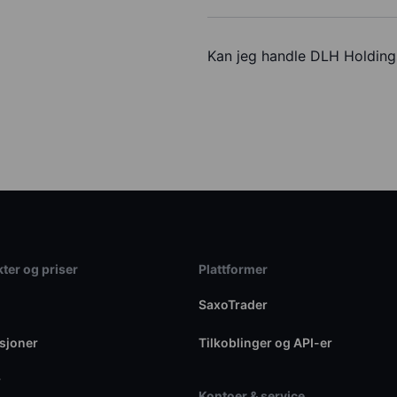
Kan jeg handle DLH Holdin
ter og priser
Plattformer
SaxoTrader
sjoner
Tilkoblinger og API-er
r
Kontoer & service