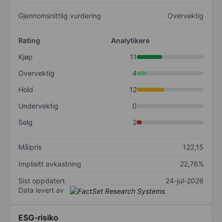
Gjennomsnittlig vurdering
Overvektig
Rating
Analytikere
Kjøp
11
Overvektig
4
Hold
12
Undervektig
0
Selg
2
Målpris
122,15
Implisitt avkastning
22,76%
Sist oppdatert
24-jul-2026
Data levert av
ESG-risiko