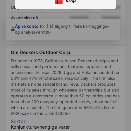
Norge
Utbytte per aksje
XXXXXXX
XXXXXXX
Avkastning på
XXXXXXX
XXXXXXX
egenkapital
Åpne konto
for å få tilgang til flere kartleggings-
og analyseverktøy.
Om Deckers Outdoor Corp.
Founded in 1973, California-based Deckers designs and
sells casual and performance footwear, apparel, and
accessories. In fiscal 2026, Ugg and Hoka accounted for
50% and 47% of total sales, respectively. The firm also
markets a niche sandal brand Teva. Deckers produces
most of its sales through wholesale partnerships but also
operates e-commerce in more than 50 countries and has
more than 200 company-operated stores, about half of
which are outlets. The firm generated 58% of its fiscal
2026 sales in the United States.
Sektor
Konjunkturavhengige varer