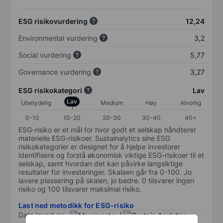
ESG risikovurdering
12,24
Environmental vurdering
3,2
Social vurdering
5,77
Governance vurdering
3,27
ESG risikokategori
Lav
Lav
Ubetydelig
Medium
Høy
Alvorlig
0-10
10-20
20-30
30-40
40+
ESG-risiko er et mål for hvor godt et selskap håndterer
materielle ESG-risikoer. Sustainalytics sine ESG
risikokategorier er designet for å hjelpe investorer
identifisere og forstå økonomisk viktige ESG-risikoer til et
selskap, samt hvordan det kan påvirke langsiktige
resultater for investeringer. Skalaen går fra 0-100. Jo
lavere plassering på skalen, jo bedre. 0 tilsvarer ingen
risiko og 100 tilsvarer maksimal risiko.
Last ned metodikk for ESG-risiko
Data levert av
/