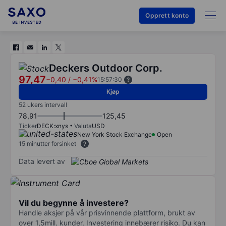
Opprett konto
Deckers Outdoor Corp.
97,47
−0,40
/
−0,41%
15:57:30
Kjøp
52 ukers intervall
78,91
125,45
Ticker
DECK:xnys
Valuta
USD
New York Stock Exchange
Open
15 minutter forsinket
Data levert av
Vil du begynne å investere?
Handle aksjer på vår prisvinnende plattform, brukt av
over 1,5mill. kunder. Investering innebærer risiko. Du kan