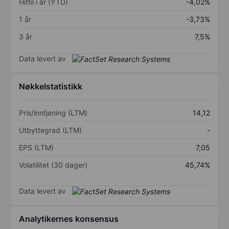
Hittil i år (YTD)
-4,02%
1 år
-3,73%
3 år
7,5%
Data levert av
Nøkkelstatistikk
Pris/inntjening (LTM)
14,12
Utbyttegrad (LTM)
-
EPS (LTM)
7,05
Volatilitet (30 dager)
45,74%
Data levert av
Analytikernes konsensus