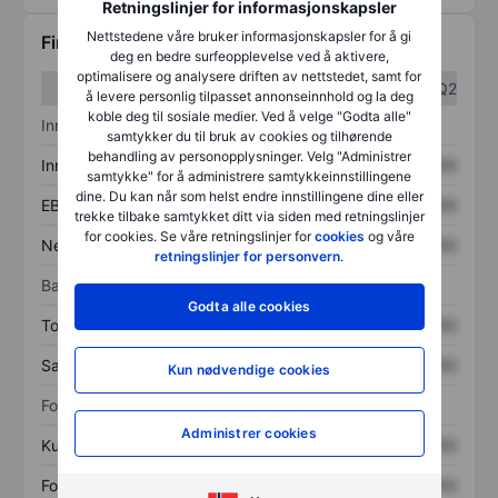
Retningslinjer for informasjonskapsler
Nettstedene våre bruker informasjonskapsler for å gi
Finansiell informasjon
deg en bedre surfeopplevelse ved å aktivere,
optimalisere og analysere driften av nettstedet, samt for
Q1
Q2
å levere personlig tilpasset annonseinnhold og la deg
koble deg til sosiale medier. Ved å velge "Godta alle"
Inntektsoversikt
samtykker du til bruk av cookies og tilhørende
behandling av personopplysninger. Velg "Administrer
Inntekter
XXXXXXX
XXXXXXX
samtykke" for å administrere samtykkeinnstillingene
dine. Du kan når som helst endre innstillingene dine eller
EBITDA
XXXXXXX
XXXXXXX
trekke tilbake samtykket ditt via siden med retningslinjer
for cookies. Se våre retningslinjer for
cookies
og våre
Nettoinntekt
XXXXXXX
XXXXXXX
retningslinjer for personvern
.
Balanse
Godta alle cookies
Totale eiendeler
XXXXXXX
XXXXXXX
Samlet gjeld
XXXXXXX
XXXXXXX
Kun nødvendige cookies
Forholdstall
Administrer cookies
Kurs/salg
XXXXXXX
XXXXXXX
Fortjeneste per aksje
XXXXXXX
XXXXXXX