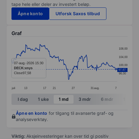
tape hele eller deler av investert beløp.
Åpne konto
Utforsk Saxos tilbud
Graf
Chart
108,00
Line chart with 291 data points.
104,00
The chart has 1 X axis displaying categories.
07-aug.-2026 15:30
100,00
DECK:xnys
97,87
The chart has 1 Y axis displaying values. Data ranges 
Close
97,58
96,00
juli
13
17
21
27
31
aug.
7
End of interactive chart.
I dag
1 uke
1 md
3 mdr
6 mdr
1 år
Åpne en konto
for tilgang til avanserte graf- og
analyseverktøy.
Viktig:
Aksjeinvesteringer kan over tid gi positiv