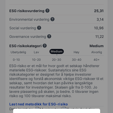
ESG risikovurdering
25,31
Environmental vurdering
3,14
Social vurdering
10,96
Governance vurdering
11,22
ESG risikokategori
Medium
Medium
Ubetydelig
Lav
Høy
Alvorlig
0-10
10-20
20-30
30-40
40+
ESG-risiko er et mål for hvor godt et selskap håndterer
materielle ESG-risikoer. Sustainalytics sine ESG
risikokategorier er designet for å hjelpe investorer
identifisere og forstå økonomisk viktige ESG-risikoer til et
selskap, samt hvordan det kan påvirke langsiktige
resultater for investeringer. Skalaen går fra 0-100. Jo
lavere plassering på skalen, jo bedre. 0 tilsvarer ingen
risiko og 100 tilsvarer maksimal risiko.
Last ned metodikk for ESG-risiko
Data levert av
/