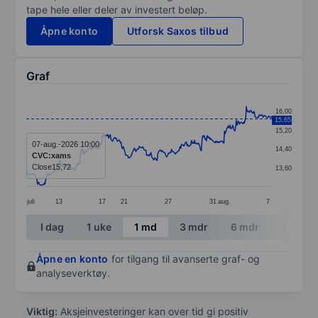
tape hele eller deler av investert beløp.
Åpne konto
Utforsk Saxos tilbud
Graf
Chart
16,00
15,65
Line chart with 395 data points.
15,20
The chart has 1 X axis displaying categories.
07-aug.-2026 10:00
14,40
CVC:xams
The chart has 1 Y axis displaying values. Data ranges 
Close
15,72
13,60
juli
13
17
21
27
31
aug.
7
End of interactive chart.
I dag
1 uke
1 md
3 mdr
6 mdr
1 år
Åpne en konto
for tilgang til avanserte graf- og
analyseverktøy.
Viktig:
Aksjeinvesteringer kan over tid gi positiv