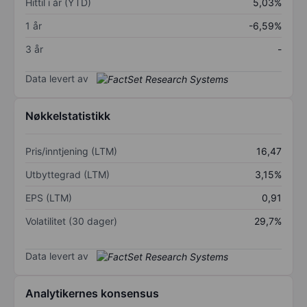
Hittil i år (YTD)
5,03%
1 år
-6,59%
3 år
-
Data levert av
Nøkkelstatistikk
Pris/inntjening (LTM)
16,47
Utbyttegrad (LTM)
3,15%
EPS (LTM)
0,91
Volatilitet (30 dager)
29,7%
Data levert av
Analytikernes konsensus