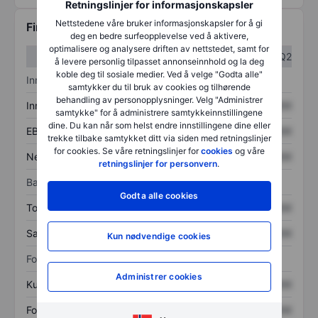
Retningslinjer for informasjonskapsler
Nettstedene våre bruker informasjonskapsler for å gi
Finansiell informasjon
deg en bedre surfeopplevelse ved å aktivere,
optimalisere og analysere driften av nettstedet, samt for
Q1
Q2
å levere personlig tilpasset annonseinnhold og la deg
koble deg til sosiale medier. Ved å velge "Godta alle"
Inntektsoversikt
samtykker du til bruk av cookies og tilhørende
behandling av personopplysninger. Velg "Administrer
Inntekter
XXXXXXX
XXXXXXX
samtykke" for å administrere samtykkeinnstillingene
dine. Du kan når som helst endre innstillingene dine eller
EBITDA
XXXXXXX
XXXXXXX
trekke tilbake samtykket ditt via siden med retningslinjer
for cookies. Se våre retningslinjer for
cookies
og våre
Nettoinntekt
XXXXXXX
XXXXXXX
retningslinjer for personvern
.
Balanse
Godta alle cookies
Totale eiendeler
XXXXXXX
XXXXXXX
Samlet gjeld
XXXXXXX
XXXXXXX
Kun nødvendige cookies
Forholdstall
Administrer cookies
Kurs/salg
XXXXXXX
XXXXXXX
Fortjeneste per aksje
XXXXXXX
XXXXXXX