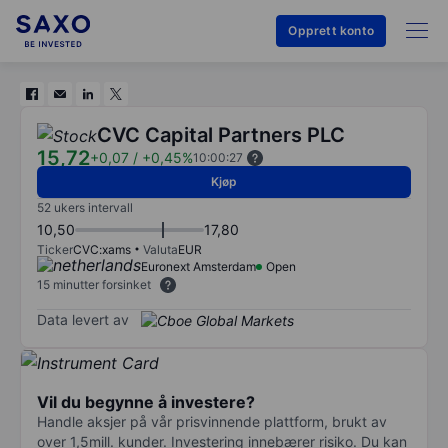
Opprett konto
CVC Capital Partners PLC
15,72
+0,07
/
+0,45%
10:00:27
Kjøp
52 ukers intervall
10,50
17,80
Ticker
CVC:xams
Valuta
EUR
Euronext Amsterdam
Open
15 minutter forsinket
Data levert av
Vil du begynne å investere?
Handle aksjer på vår prisvinnende plattform, brukt av
over 1,5mill. kunder. Investering innebærer risiko. Du kan