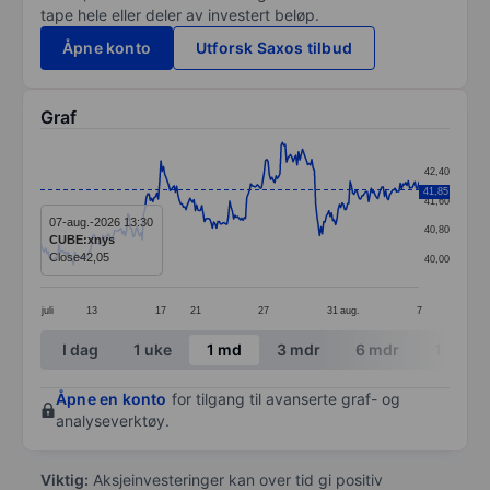
tape hele eller deler av investert beløp.
Åpne konto
Utforsk Saxos tilbud
Graf
Chart
42,40
Line chart with 287 data points.
41,85
41,60
The chart has 1 X axis displaying categories.
07-aug.-2026 13:30
40,80
CUBE:xnys
The chart has 1 Y axis displaying values. Data ranges 
Close
42,05
40,00
juli
13
17
21
27
31
aug.
7
End of interactive chart.
I dag
1 uke
1 md
3 mdr
6 mdr
1 år
Åpne en konto
for tilgang til avanserte graf- og
analyseverktøy.
Viktig:
Aksjeinvesteringer kan over tid gi positiv