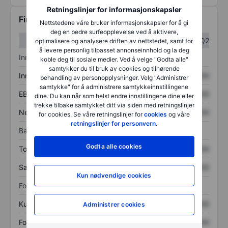
Retningslinjer for informasjonskapsler
Finansiell informasjon
Nettstedene våre bruker informasjonskapsler for å gi
deg en bedre surfeopplevelse ved å aktivere,
Q1
Q2
optimalisere og analysere driften av nettstedet, samt for
å levere personlig tilpasset annonseinnhold og la deg
Inntektsoversikt
koble deg til sosiale medier. Ved å velge "Godta alle"
samtykker du til bruk av cookies og tilhørende
Inntekter
XXXXXXX
XXXXXXX
behandling av personopplysninger. Velg "Administrer
samtykke" for å administrere samtykkeinnstillingene
EBITDA
XXXXXXX
XXXXXXX
dine. Du kan når som helst endre innstillingene dine eller
trekke tilbake samtykket ditt via siden med retningslinjer
Nettoinntekt
XXXXXXX
XXXXXXX
for cookies. Se våre retningslinjer for
cookies
og våre
retningslinjer for personvern
.
Balanse
Godta alle cookies
Totale eiendeler
XXXXXXX
XXXXXXX
Samlet gjeld
XXXXXXX
XXXXXXX
Kun nødvendige cookies
Forholdstall
Kurs/salg
XXXXXXX
XXXXXXX
Administrer cookies
Fortjeneste per aksje
XXXXXXX
XXXXXXX