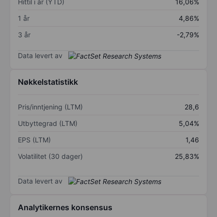
Hittil i år (YTD)
16,06%
1 år
4,86%
3 år
-2,79%
Data levert av
Nøkkelstatistikk
Pris/inntjening (LTM)
28,6
Utbyttegrad (LTM)
5,04%
EPS (LTM)
1,46
Volatilitet (30 dager)
25,83%
Data levert av
Analytikernes konsensus