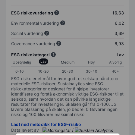
ESG risikovurdering
16,63
Environmental vurdering
6,02
Social vurdering
3,69
Governance vurdering
6,93
ESG risikokategori
Lav
Lav
Ubetydelig
Medium
Høy
Alvorlig
0-10
10-20
20-30
30-40
40+
ESG-risiko er et mål for hvor godt et selskap håndterer
materielle ESG-risikoer. Sustainalytics sine ESG
risikokategorier er designet for å hjelpe investorer
identifisere og forstå økonomisk viktige ESG-risikoer til et
selskap, samt hvordan det kan påvirke langsiktige
resultater for investeringer. Skalaen går fra 0-100. Jo
lavere plassering på skalen, jo bedre. 0 tilsvarer ingen
risiko og 100 tilsvarer maksimal risiko.
Last ned metodikk for ESG-risiko
Data levert av
/