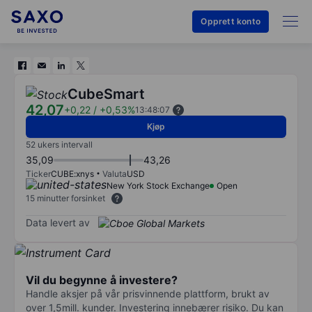
Opprett konto
CubeSmart
42,07
+0,22
/
+0,53%
13:48:07
Kjøp
52 ukers intervall
35,09
43,26
Ticker
CUBE:xnys
Valuta
USD
New York Stock Exchange
Open
15 minutter forsinket
Data levert av
Vil du begynne å investere?
Handle aksjer på vår prisvinnende plattform, brukt av
over 1,5mill. kunder. Investering innebærer risiko. Du kan