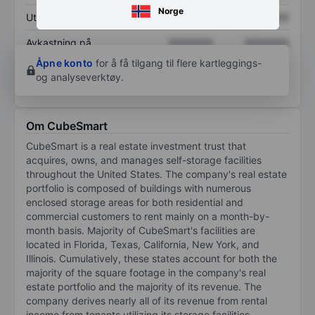
Norge
Utbytte per aksje
XXXXXXX
XXXXXXX
Avkastning på
XXXXXXX
XXXXXXX
egenkapital
Åpne konto
for å få tilgang til flere kartleggings-
og analyseverktøy.
Om CubeSmart
CubeSmart is a real estate investment trust that
acquires, owns, and manages self-storage facilities
throughout the United States. The company's real estate
portfolio is composed of buildings with numerous
enclosed storage areas for both residential and
commercial customers to rent mainly on a month-by-
month basis. Majority of CubeSmart's facilities are
located in Florida, Texas, California, New York, and
Illinois. Cumulatively, these states account for both the
majority of the square footage in the company's real
estate portfolio and the majority of its revenue. The
company derives nearly all of its revenue from rental
income from tenants utilizing its storage facilities.