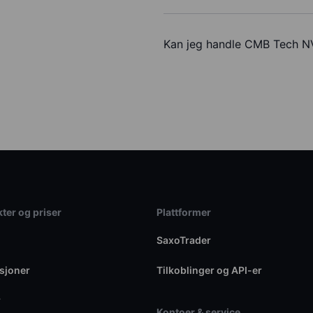
Kan jeg handle CMB Tech 
ter og priser
Plattformer
SaxoTrader
sjoner
Tilkoblinger og API-er
r
Kontoer & service