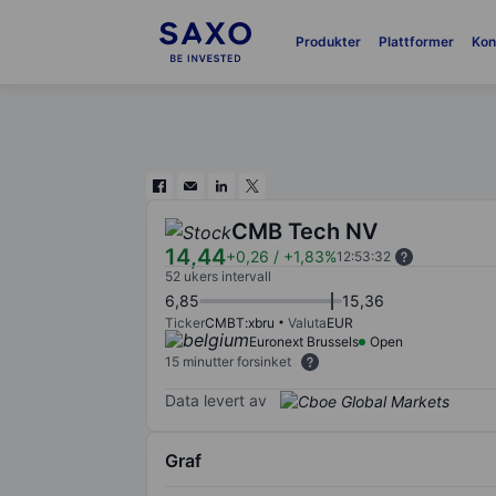
Produkter
Plattformer
Kon
CMB Tech NV
14,44
+0,26
/
+1,83%
12:53:32
52 ukers intervall
6,85
15,36
Ticker
CMBT:xbru
Valuta
EUR
Euronext Brussels
Open
15 minutter forsinket
Data levert av
Graf
Chart