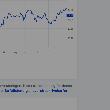
14,40
14,18
14,00
13,60
13,20
31
aug.
4
5
6
7
 investeringen. Historisk avkastning for denne
xo.
Se fullstendig ansvarsfraskrivelse for