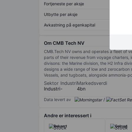
Fortjeneste per aksje
Utbytte per aksje
Avkastning på egenkapital
Om CMB Tech NV
CMB.Tech NV owns and operates a fleet of vess
parts of their revenue from voyage charters, 
divisons: the Marine division, the H2 Infra d
designs a wide range of low and zerocarbon s
Vessels, and tugboats, alongside ammonia-powe
Sektor
Industri
Markedsverdi
Industri
-
4bn
Data levert av
/
Andre er interessert i
Bekaert
Colruyt