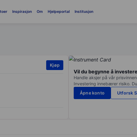
toer
Inspirasjon
Om
Hjelpeportal
Institusjon
Kjøp
Vil du begynne å invester
Handle aksjer på vår prisvinnend
Investering innebærer risiko. Du
Åpne konto
Utforsk S