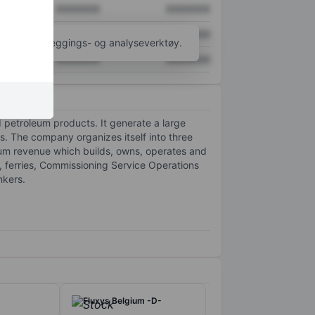
XXXXXXX
XXXXXXX
XXXXXXX
XXXXXXX
til flere kartleggings- og analyseverktøy.
XXXXXXX
XXXXXXX
 petroleum products. It generate a large
s. The company organizes itself into three
imum revenue which builds, owns, operates and
, ferries, Commissioning Service Operations
nkers.
Fluxys Belgium -D-