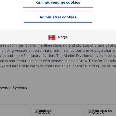
Kun nødvendige cookies
XXXXXXX
XXXXXXX
XXXXXXX
XXXXXXX
Åpne konto
for å få tilgang 
Administrer cookies
XXXXXXX
XXXXXXX
Norge
els for international maritime shipping and storage of crude oil and
including vessels in pools that predominantly perform voyage charter
ivision and the H2 Industry division. The Marine Division derives max
hips and features a fleet with vessels such as Crew Transfer Vessels
red large bulk carriers, container ships, chemical and crude oil ta
Umicore
Proximus SA