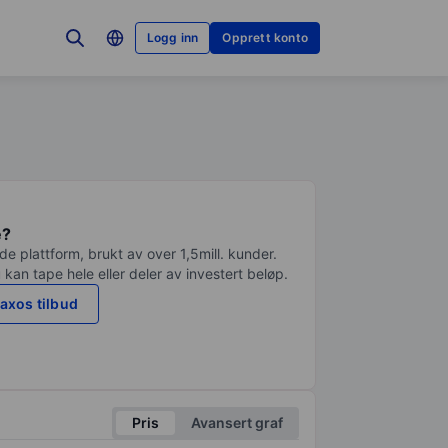
Logg inn
Opprett konto
e?
e plattform, brukt av over 1,5mill. kunder.
 kan tape hele eller deler av investert beløp.
axos tilbud
Pris
Avansert graf