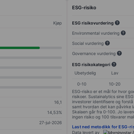
ESG-risiko
Kjøp
ESG risikovurdering
Environmental vurdering
Social vurdering
Governance vurdering
ESG risikokategori
Ubetydelig
Lav
0-10
10-20
ESG-risiko er et mål for hvor g
risikoer. Sustainalytics sine ESG
investorer identifisere og forstå
16,1
samt hvordan det kan påvirke lan
Skalaen går fra 0-100. Jo lavere
14,53%
ingen risiko og 100 tilsvarer mak
27-jul-2026
Last ned metodikk for ESG-ri
Data levert av
/