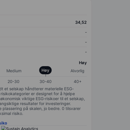
34,52
-
-
-
Høy
Høy
Medium
Alvorlig
20-30
30-40
40+
odt et selskap håndterer materielle ESG-
 risikokategorier er designet for å hjelpe
 økonomisk viktige ESG-risikoer til et selskap,
gsiktige resultater for investeringer.
 plassering på skalen, jo bedre. 0 tilsvarer
simal risiko.
siko