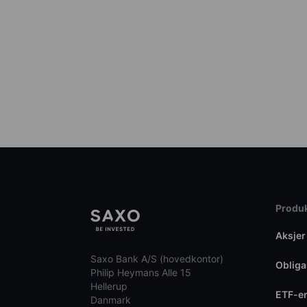
Produk
Aksjer
Saxo Bank A/S (hovedkontor)
Obliga
Philip Heymans Alle 15
Hellerup
ETF-e
Danmark