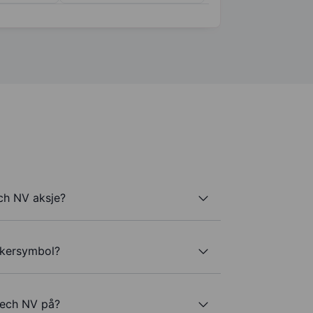
ch NV aksje?
ckersymbol?
Tech NV på?