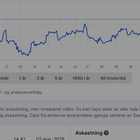
ories.
s. Data ranges from 12.94 to 14.46.
17
20
21
22
23
24
27
28
29
30
 mdr
1 år
3 år
5 år
Hittil i år
All historikk
af- og analyseverktøy.
tiv avkastning, men innebærer risiko. Du kan tape deler av eller hele
idig avkastning. Data fra eksterne leverandører gjengis uendret av Sa
Avkastning
14,42
07-aug.-2026