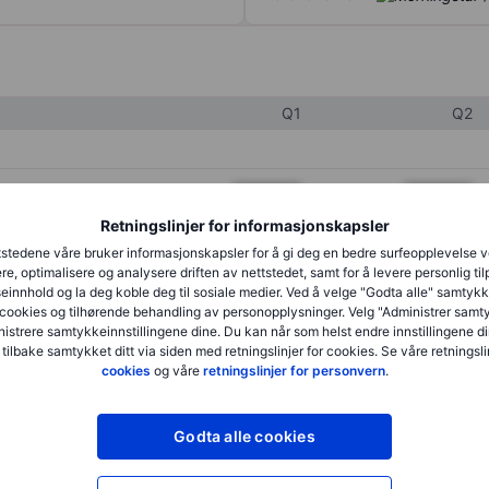
Q1
Q2
XXXXXXX
XXXXXXX
Retningslinjer for informasjonskapsler
XXXXXXX
XXXXXXX
stedene våre bruker informasjonskapsler for å gi deg en bedre surfeopplevelse 
XXXXXXX
XXXXXXX
re, optimalisere og analysere driften av nettstedet, samt for å levere personlig ti
innhold og la deg koble deg til sosiale medier. Ved å velge "Godta alle" samtykke
cookies og tilhørende behandling av personopplysninger. Velg "Administrer samt
istrere samtykkeinnstillingene dine. Du kan når som helst endre innstillingene di
XXXXXXX
XXXXXXX
 tilbake samtykket ditt via siden med retningslinjer for cookies. Se våre retningslin
cookies
og våre
retningslinjer for personvern
.
XXXXXXX
XXXXXXX
Godta alle cookies
XXXXXXX
XXXXXXX