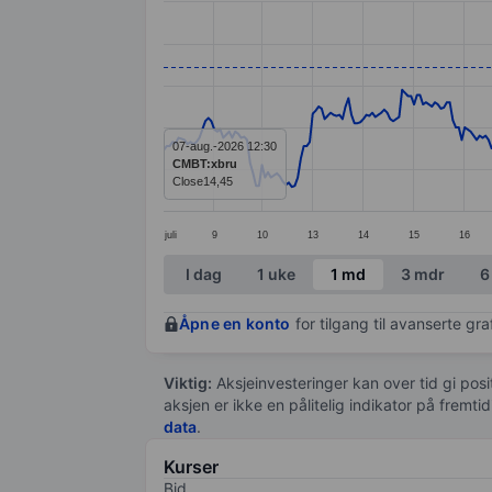
Line chart with 376 data points.
The chart has 1 X axis displaying categ
The chart has 1 Y axis displaying value
07-aug.-2026 12:30
CMBT:xbru
Close
14,45
juli
9
10
13
14
15
16
End of interactive chart.
I dag
1 uke
1 md
3 mdr
6
Åpne en konto
for tilgang til avanserte gr
Viktig:
Aksjeinvesteringer kan over tid gi posi
aksjen er ikke en pålitelig indikator på fremt
data
.
Kurser
Bid