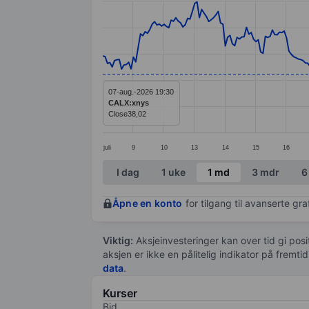
Line chart with 299 data points.
The chart has 1 X axis displaying categ
The chart has 1 Y axis displaying value
07-aug.-2026 19:30
CALX:xnys
Close
38,02
juli
9
10
13
14
15
16
End of interactive chart.
I dag
1 uke
1 md
3 mdr
6
Åpne en konto
for tilgang til avanserte gr
Viktig:
Aksjeinvesteringer kan over tid gi posi
aksjen er ikke en pålitelig indikator på fremt
data
.
Kurser
Bid