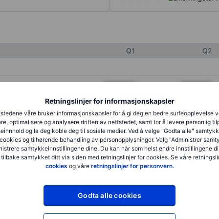
Q1
Q2
XXXXXXX
XXXXXXX
Retningslinjer for informasjonskapsler
XXXXXXX
XXXXXXX
stedene våre bruker informasjonskapsler for å gi deg en bedre surfeopplevelse 
XXXXXXX
XXXXXXX
re, optimalisere og analysere driften av nettstedet, samt for å levere personlig ti
innhold og la deg koble deg til sosiale medier. Ved å velge "Godta alle" samtykke
cookies og tilhørende behandling av personopplysninger. Velg "Administrer samt
istrere samtykkeinnstillingene dine. Du kan når som helst endre innstillingene di
XXXXXXX
XXXXXXX
 tilbake samtykket ditt via siden med retningslinjer for cookies. Se våre retningslin
cookies
og våre
retningslinjer for personvern
.
XXXXXXX
XXXXXXX
Godta alle cookies
XXXXXXX
XXXXXXX