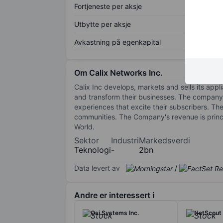
Fortjeneste per aksje
Utbytte per aksje
Avkastning på egenkapital
Om Calix Networks Inc.
Calix Inc develops, markets and sells its app
and transform their businesses. The company's 
experiences that excite their subscribers. The
communities. The Company's revenue is princip
World.
Sektor
Industri
Markedsverdi
Teknologi
-
2bn
Data levert av
/
Andre er interessert i
Osi Systems Inc.
NetScout 