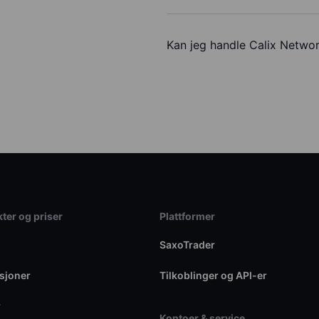
Kan jeg handle Calix Netwo
ter og priser
Plattformer
SaxoTrader
sjoner
Tilkoblinger og API-er
r
Kontoer & service