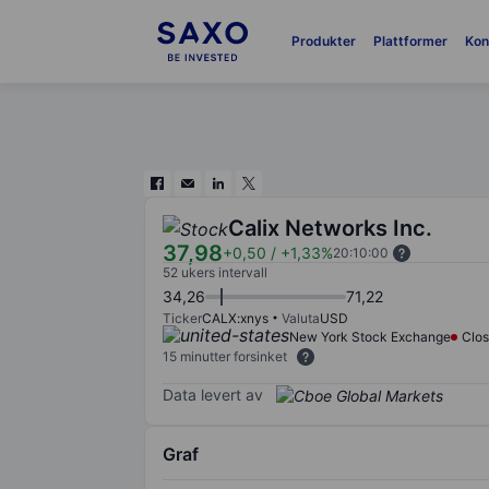
Produkter
Plattformer
Kon
Calix Networks Inc.
37,98
+0,50
/
+1,33%
20:10:00
52 ukers intervall
34,26
71,22
Ticker
CALX:xnys
Valuta
USD
New York Stock Exchange
Clo
15 minutter forsinket
Data levert av
Graf
Chart