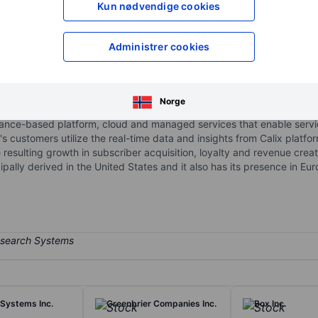
Kun nødvendige cookies
XXXXXXX
XXXXXXX
XXXXXXX
XXXXXXX
Åpne konto
for å få tilgang 
Administrer cookies
XXXXXXX
XXXXXXX
Norge
liance-based platform, cloud and managed services that enable servic
customers utilize the real-time data and insights from Calix platform
 resulting growth in subscriber acquisition, loyalty and revenue crea
ally derived in the United States and it also has its presence in Eu
Systems Inc.
Greenbrier Companies Inc.
Box Inc.