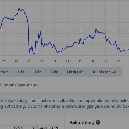
ories.
s. Data ranges from 34.91 to 40.78.
17
20
21
22
23
24
27
28
29
30
 mdr
1 år
3 år
5 år
Hittil i år
All historikk
af- og analyseverktøy.
tiv avkastning, men innebærer risiko. Du kan tape deler av eller hele
idig avkastning. Data fra eksterne leverandører gjengis uendret av Sa
Avkastning
37,96
07-aug.-2026