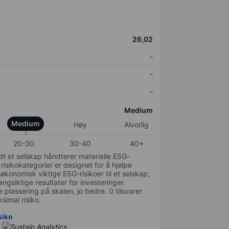
26,02
-
-
-
Medium
Medium
Høy
Alvorlig
20-30
30-40
40+
odt et selskap håndterer materielle ESG-
 risikokategorier er designet for å hjelpe
 økonomisk viktige ESG-risikoer til et selskap,
gsiktige resultater for investeringer.
 plassering på skalen, jo bedre. 0 tilsvarer
simal risiko.
siko