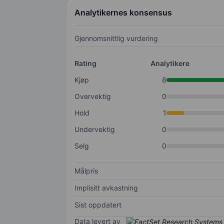
Analytikernes konsensus
Gjennomsnittlig vurdering
Rating
Analytikere
Kjøp
8
Overvektig
0
Hold
1
Undervektig
0
Selg
0
Målpris
Implisitt avkastning
Sist oppdatert
Data levert av