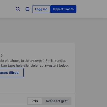
Logg inn
Opprett konto
e?
e plattform, brukt av over 1,5mill. kunder.
 kan tape hele eller deler av investert beløp.
axos tilbud
Pris
Avansert graf