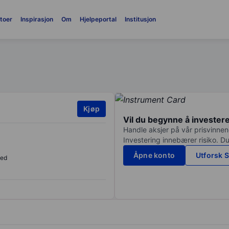
toer
Inspirasjon
Om
Hjelpeportal
Institusjon
Kjøp
Vil du begynne å invester
Handle aksjer på vår prisvinnend
Investering innebærer risiko. Du
Åpne konto
Utforsk S
sed