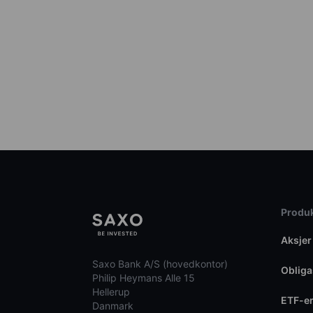
Produk
Aksjer
Saxo Bank A/S (hovedkontor)
Obliga
Philip Heymans Alle 15
Hellerup
ETF-e
Danmark