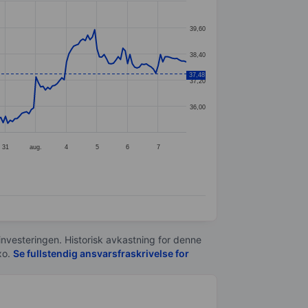
39,60
38,40
37,48
37,20
36,00
31
aug.
4
5
6
7
 investeringen. Historisk avkastning for denne
xo.
Se fullstendig ansvarsfraskrivelse for