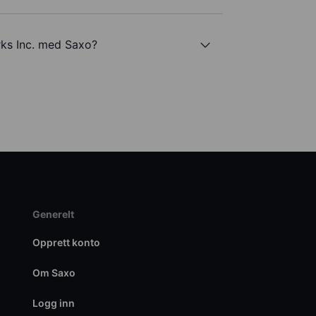
rks Inc. med Saxo?
Generelt
Opprett konto
Om Saxo
Logg inn