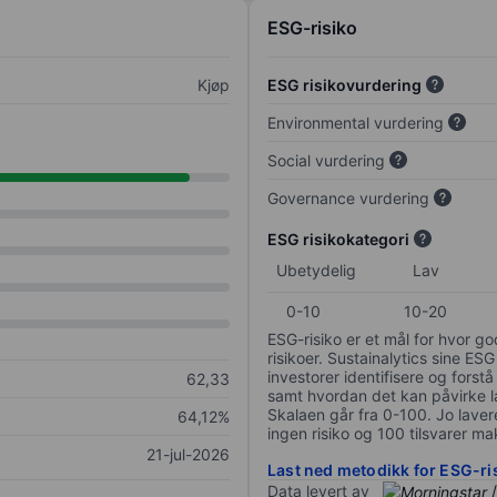
ESG-risiko
Kjøp
ESG risikovurdering
Environmental vurdering
Social vurdering
Governance vurdering
ESG risikokategori
Ubetydelig
Lav
0-10
10-20
ESG-risiko er et mål for hvor g
risikoer. Sustainalytics sine ESG
investorer identifisere og forstå
62,33
samt hvordan det kan påvirke lan
Skalaen går fra 0-100. Jo lavere
64,12%
ingen risiko og 100 tilsvarer mak
21-jul-2026
Last ned metodikk for ESG-ri
Data levert av
/