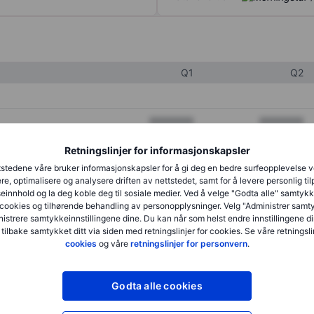
Q1
Q2
XXXXXXX
XXXXXXX
XXXXXXX
XXXXXXX
Retningslinjer for informasjonskapsler
stedene våre bruker informasjonskapsler for å gi deg en bedre surfeopplevelse 
XXXXXXX
XXXXXXX
re, optimalisere og analysere driften av nettstedet, samt for å levere personlig ti
innhold og la deg koble deg til sosiale medier. Ved å velge "Godta alle" samtykke
cookies og tilhørende behandling av personopplysninger. Velg "Administrer samt
istrere samtykkeinnstillingene dine. Du kan når som helst endre innstillingene di
XXXXXXX
XXXXXXX
 tilbake samtykket ditt via siden med retningslinjer for cookies. Se våre retningslin
cookies
og våre
retningslinjer for personvern
.
XXXXXXX
XXXXXXX
Godta alle cookies
XXXXXXX
XXXXXXX