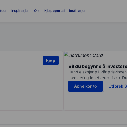
toer
Inspirasjon
Om
Hjelpeportal
Institusjon
Kjøp
Vil du begynne å invester
Handle aksjer på vår prisvinnend
Investering innebærer risiko. Du
Åpne konto
Utforsk S