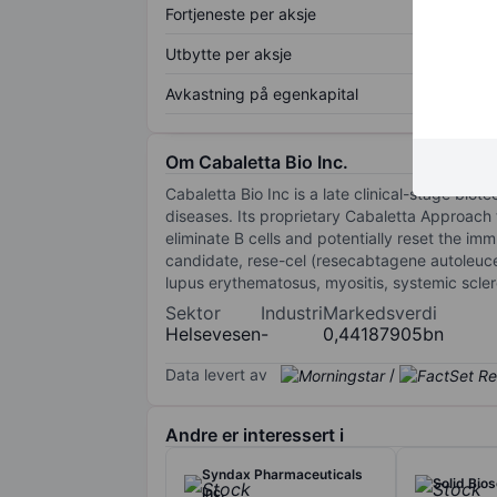
Fortjeneste per aksje
Utbytte per aksje
Avkastning på egenkapital
Om Cabaletta Bio Inc.
Cabaletta Bio Inc is a late clinical-stage b
diseases. Its proprietary Cabaletta Approach 
eliminate B cells and potentially reset the 
candidate, rese-cel (resecabtagene autoleuce
lupus erythematosus, myositis, systemic scle
Sektor
Industri
Markedsverdi
Helsevesen
-
0,44187905bn
Data levert av
/
Andre er interessert i
Syndax Pharmaceuticals
Solid Bio
Inc.