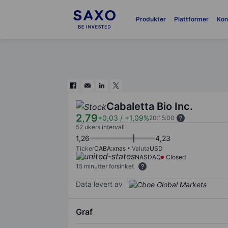
Produkter
Plattformer
Kon
Cabaletta Bio Inc.
2,79
+0,03
/
+1,09%
20:15:00
52 ukers intervall
1,26
4,23
Ticker
CABA:xnas
Valuta
USD
NASDAQ
Closed
15 minutter forsinket
Data levert av
Graf
Chart