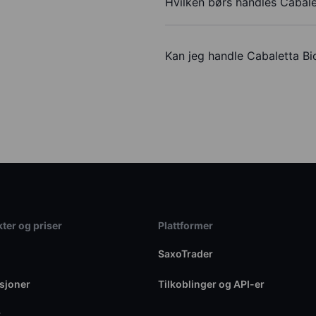
Hvilken børs handles Cabale
Kan jeg handle Cabaletta Bi
ter og priser
Plattformer
SaxoTrader
sjoner
Tilkoblinger og API-er
r