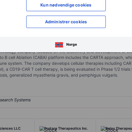
XXXXXXX
XXXXXXX
Kun nødvendige cookies
XXXXXXX
XXXXXXX
Åpne konto
for å få tilgang 
Administrer cookies
XXXXXXX
XXXXXXX
Norge
iotechnology company focused on the discovery and development of en
to B cell Ablation (CABA) platform includes the CARTA approach, whic
immune system. The company develops cellular therapies including CA
l), a CD19-CAR T cell therapy, is being evaluated in Phase 1/2 trial
rosis, generalized myasthenia gravis, and pemphigus vulgaris.
sciences LLC
Protara Therapeutics Inc.
Relay Therapeut