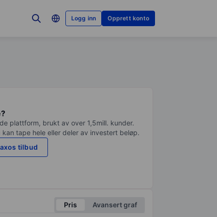
Logg inn
Opprett konto
e?
e plattform, brukt av over 1,5mill. kunder.
 kan tape hele eller deler av investert beløp.
axos tilbud
Pris
Avansert graf