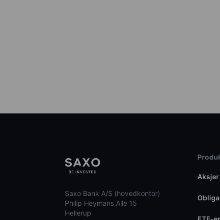
Produk
Aksjer
Saxo Bank A/S (hovedkontor)
Obliga
Philip Heymans Alle 15
Hellerup
ETF-e