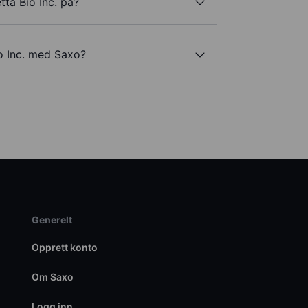
tta Bio Inc. på?
o Inc. med Saxo?
Generelt
Opprett konto
Om Saxo
Logg inn