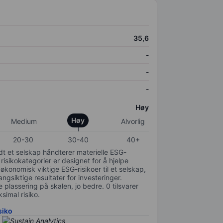
35,6
-
-
-
Høy
Høy
Medium
Alvorlig
20-30
30-40
40+
odt et selskap håndterer materielle ESG-
 risikokategorier er designet for å hjelpe
 økonomisk viktige ESG-risikoer til et selskap,
gsiktige resultater for investeringer.
 plassering på skalen, jo bedre. 0 tilsvarer
simal risiko.
siko