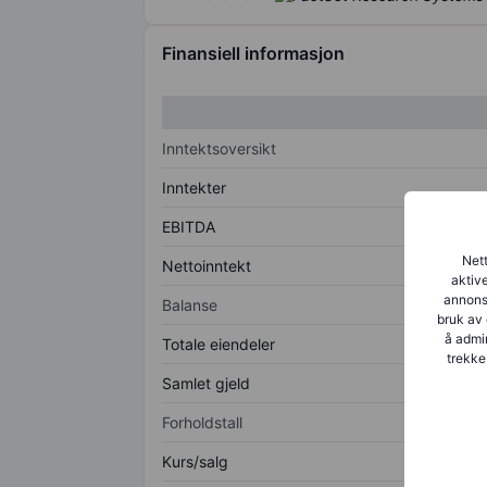
Finansiell informasjon
Inntektsoversikt
Inntekter
EBITDA
Nett
Nettoinntekt
aktive
annonse
Balanse
bruk av 
å admin
Totale eiendeler
trekke
Samlet gjeld
Forholdstall
Kurs/salg