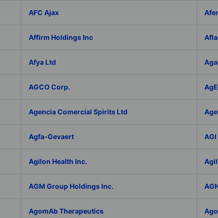
AFC Ajax
Afe
Affirm Holdings Inc
Afla
Afya Ltd
Aga
AGCO Corp.
AgEa
Agencia Comercial Spirits Ltd
Age
Agfa-Gevaert
AGI 
Agilon Health Inc.
Agil
AGM Group Holdings Inc.
AGN
AgomAb Therapeutics
Agor