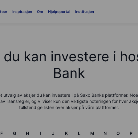
toer
Inspirasjon
Om
Hjelpeportal
Institusjon
 du kan investere i h
Bank
t utvalg av aksjer du kan investere i på
Saxo Bank
s plattformer. Noe
av lisensregler, og vi viser kun den viktigste noteringen for hver aks
fullstendige listen over aksjer på våre plattformer.
F
G
H
I
J
K
L
M
N
O
P