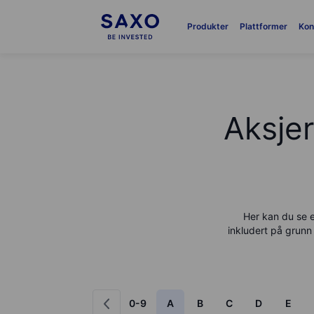
Produkter
Plattformer
Kon
Aksjer
Her kan du se e
inkludert på grunn 
0-9
A
B
C
D
E