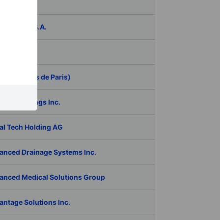
das
ER Group S.A.
be Inc.
 (Aeroports de Paris)
RAN Holdings Inc.
al Tech Holding AG
anced Drainage Systems Inc.
anced Medical Solutions Group
antage Solutions Inc.