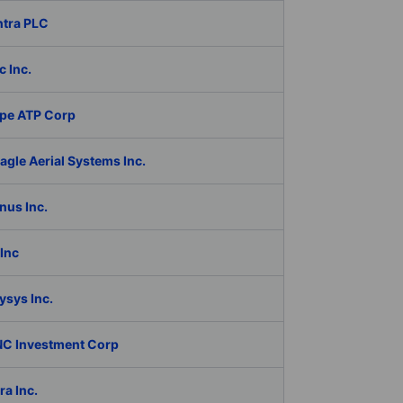
ntra PLC
c Inc.
pe ATP Corp
gle Aerial Systems Inc.
nus Inc.
Inc
ysys Inc.
C Investment Corp
a Inc.