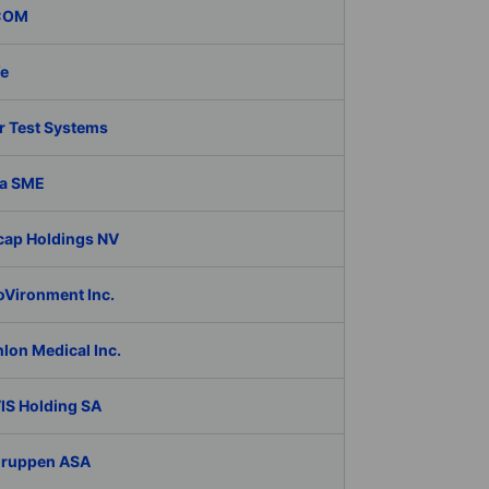
COM
fe
r Test Systems
a SME
cap Holdings NV
oVironment Inc.
lon Medical Inc.
IS Holding SA
Gruppen ASA