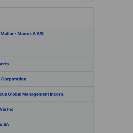
 Møller - Mærsk A A/S
A
berts
 Corporation
cus Global Management Incorp.
ie Inc.
o SA