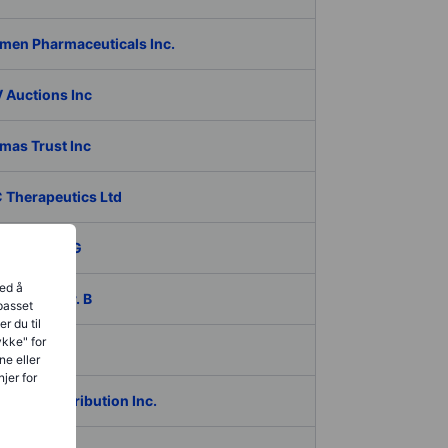
men Pharmaceuticals Inc.
 Auctions Inc
mas Trust Inc
 Therapeutics Ltd
iko Bank AG
ved å
ech AB ser. B
lpasset
r du til
ykke" for
coagro SA
ne eller
jer for
Global Distribution Inc.