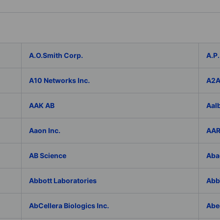
A.O.Smith Corp.
A.P.
A10 Networks Inc.
A2
AAK AB
Aal
Aaon Inc.
AAR
AB Science
Aba
Abbott Laboratories
AbbV
AbCellera Biologics Inc.
Abe