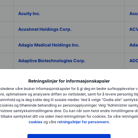
Acuity Inc.
Acu
Acushnet Holdings Corp.
ACV
Adagio Medical Holdings Inc.
Ada
Adaptive Biotechnologies Corp.
ADC
Addex Pharmaceuticals SA
Add
Retningslinjer for informasjonskapsler
stedene våre bruker informasjonskapsler for å gi deg en bedre surfeopplevelse 
AddNode Group AB ser. B
Addt
re, optimalisere og analysere driften av nettstedet, samt for å levere personlig ti
innhold og la deg koble deg til sosiale medier. Ved å velge "Godta alle" samtykke
cookies og tilhørende behandling av personopplysninger. Velg "Administrer samt
Adecco Group Inc.
Ade
istrere samtykkeinnstillingene dine. Du kan når som helst endre innstillingene di
 tilbake samtykket ditt via siden med retningslinjer for cookies. Se våre retningslin
cookies
og våre
retningslinjer for personvern
.
adesso K AG
ADI 