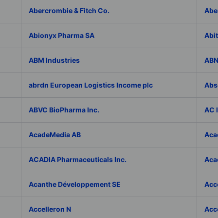
Abercrombie & Fitch Co.
Abe
Abionyx Pharma SA
Abit
ABM Industries
ABN
abrdn European Logistics Income plc
Abs
ABVC BioPharma Inc.
AC 
AcadeMedia AB
Aca
ACADIA Pharmaceuticals Inc.
Acad
Acanthe Développement SE
Acce
Accelleron N
Acce