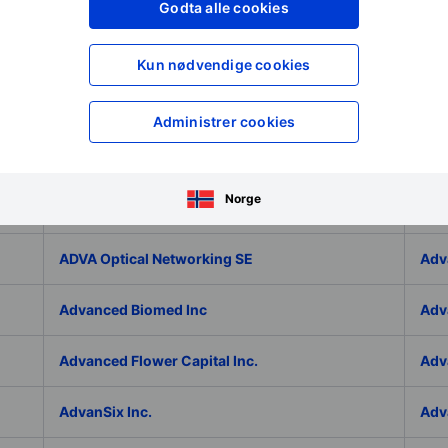
Adicet Bio Inc.
Adi
Godta alle cookies
Adlai Nortye Limited - ADR
ADL
Kun nødvendige cookies
Admiral Group Plc
Ado
Administrer cookies
Adolfo Dominguez SA
ADP
Norge
ADT Inc.
ADT
ADVA Optical Networking SE
Adv
Advanced Biomed Inc
Adv
Advanced Flower Capital Inc.
Adv
AdvanSix Inc.
Adv