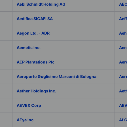
Aebi Schmidt Holding AG
AE
Aedifica SICAFI SA
Aef
Aegon Ltd. - ADR
Aeh
Aemetis Inc.
Aen
AEP Plantations Plc
Aer
Aeroporto Guglielmo Marconi di Bologna
Aer
Aether Holdings Inc.
Aeth
AEVEX Corp
AEV
AEye Inc.
Af 