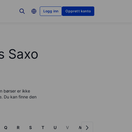
Logg inn
Opprett konto
os Saxo
n børser er ikke
je. Du kan finne den
Q
R
S
T
U
V
W
X
Y
Z
F