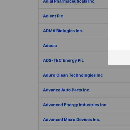
Adial Pharmaceuticals Inc.
Adient Plc
ADMA Biologics Inc.
Adocia
ADS-TEC Energy Plc
Aduro Clean Technologies Inc
Advance Auto Parts Inc.
Advanced Energy Industries Inc.
Advanced Micro Devices Inc.