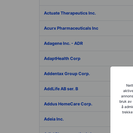
Actuate Therapeutics Inc.
Acurx Pharmaceuticals Inc
Adagene Inc. - ADR
AdaptHealth Corp
Addentax Group Corp.
Nett
AddLife AB ser. B
aktive
annonse
bruk av 
Addus HomeCare Corp.
å admin
trekke
Adeia Inc.