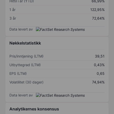
Hittil i år (YTD)
66,99%
1 år
122,95%
3 år
72,64%
Data levert av
Nøkkelstatistikk
Pris/inntjening (LTM)
39,51
Utbyttegrad (LTM)
0,43%
EPS (LTM)
0,65
Volatilitet (30 dager)
74,94%
Data levert av
Analytikernes konsensus