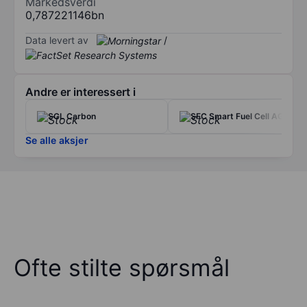
Markedsverdi
0,787221146bn
Data levert av
/
Andre er interessert i
SGL Carbon
SFC Smart Fuel Cell AG
Se alle aksjer
Ofte stilte spørsmål