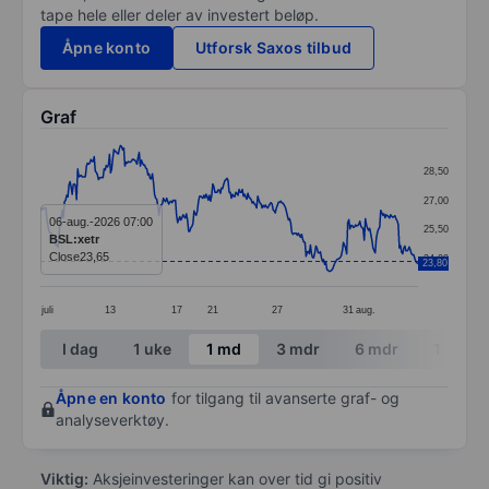
tape hele eller deler av investert beløp.
Åpne konto
Utforsk Saxos tilbud
Graf
Chart
28,50
Line chart with 345 data points.
27,00
The chart has 1 X axis displaying categories.
06-aug.-2026 07:00
25,50
BSL:xetr
The chart has 1 Y axis displaying values. Data ranges 
Close
23,65
24,00
23,80
juli
13
17
21
27
31
aug.
End of interactive chart.
I dag
1 uke
1 md
3 mdr
6 mdr
1 år
Åpne en konto
for tilgang til avanserte graf- og
analyseverktøy.
Viktig:
Aksjeinvesteringer kan over tid gi positiv