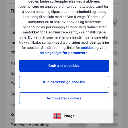
deg en bedre surfeopplevelse ved å aktivere,
optimalisere og analysere driften av nettstedet, samt for
Finansiell informasjon
å levere personlig tilpasset annonseinnhold og la deg
koble deg til sosiale medier. Ved å velge "Godta alle"
samtykker du til bruk av cookies og tilhørende
Q1
Q2
behandling av personopplysninger. Velg "Administrer
Inntektsoversikt
samtykke" for å administrere samtykkeinnstillingene
dine. Du kan når som helst endre innstillingene dine eller
Inntekter
XXXXXXX
XXXXXXX
trekke tilbake samtykket ditt via siden med retningslinjer
for cookies. Se våre retningslinjer for
cookies
og våre
EBITDA
XXXXXXX
XXXXXXX
retningslinjer for personvern
.
Nettoinntekt
XXXXXXX
XXXXXXX
Godta alle cookies
Balanse
Kun nødvendige cookies
Totale eiendeler
XXXXXXX
XXXXXXX
Samlet gjeld
XXXXXXX
XXXXXXX
Administrer cookies
Forholdstall
Kurs/salg
XXXXXXX
XXXXXXX
Norge
Fortjeneste per aksje
XXXXXXX
XXXXXXX