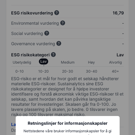
ESG risikovurdering
16,79
Environmental vurdering
-
Social vurdering
-
Governance vurdering
-
ESG risikokategori
Lav
Lav
Ubetydelig
Medium
Høy
Alvorlig
0-10
10-20
20-30
30-40
40+
ESG-risiko er et mål for hvor godt et selskap håndterer
materielle ESG-risikoer. Sustainalytics sine ESG
risikokategorier er designet for å hjelpe investorer
identifisere og forstå økonomisk viktige ESG-risikoer til et
selskap, samt hvordan det kan påvirke langsiktige
resultater for investeringer. Skalaen går fra 0-100. Jo
lavere plassering på skalen, jo bedre. 0 tilsvarer ingen
risiko og 100 tilsvarer maksimal risiko.
Retningslinjer for informasjonskapsler
Last ned metodikk for ESG-risiko
Data levert av
/
Nettstedene våre bruker informasjonskapsler for å gi