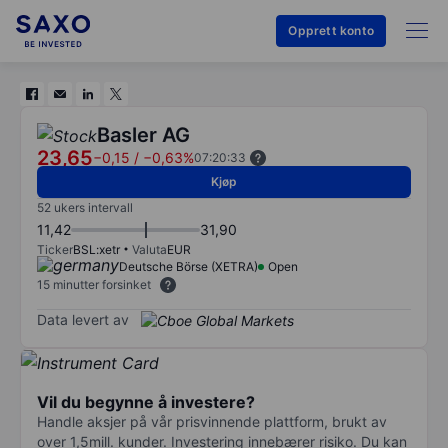
Opprett konto
Basler AG
23,65
−0,15
/
−0,63%
07:20:33
Kjøp
52 ukers intervall
11,42
31,90
Ticker
BSL:xetr
Valuta
EUR
Deutsche Börse (XETRA)
Open
15 minutter forsinket
Data levert av
Vil du begynne å investere?
Handle aksjer på vår prisvinnende plattform, brukt av
over 1,5mill. kunder. Investering innebærer risiko. Du kan