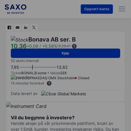
Opprett konto
Bonava AB ser. B
10,36
+0,06
/
+0,58%
15:29:41
Kjøp
52 ukers intervall
7,95
13,62
Ticker
BONAV_B:xome
Valuta
SEK
NASDAQ OMX Stockholm
Closed
15 minutter forsinket
Data levert av
Vil du begynne å investere?
Handle aksjer på vår prisvinnende plattform, brukt av
over 1,5mill. kunder. Investering innebærer risiko. Du kan