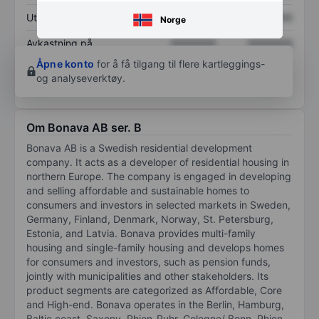
Utbytte per aksje
XXXXXXX
XXXXXXX
Norge
Avkastning på
XXXXXXX
XXXXXXX
egenkapital
Åpne konto
for å få tilgang til flere kartleggings-
og analyseverktøy.
Om Bonava AB ser. B
Bonava AB is a Swedish residential development
company. It acts as a developer of residential housing in
northern Europe. The company is engaged in developing
and selling affordable and sustainable homes to
consumers and investors in selected markets in Sweden,
Germany, Finland, Denmark, Norway, St. Petersburg,
Estonia, and Latvia. Bonava provides multi-family
housing and single-family housing and develops homes
for consumers and investors, such as pension funds,
jointly with municipalities and other stakeholders. Its
product segments are categorized as Affordable, Core
and High-end. Bonava operates in the Berlin, Hamburg,
Baltic coast, Saxony, Rhien-Ruhr, Cologne/ Bonn, Rhien-