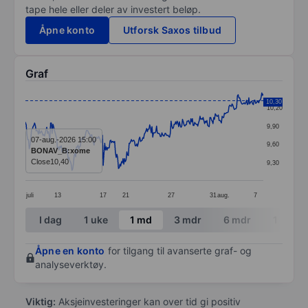
tape hele eller deler av investert beløp.
Åpne konto
Utforsk Saxos tilbud
Graf
Chart
10,30
10,20
Line chart with 313 data points.
9,90
The chart has 1 X axis displaying categories.
07-aug.-2026 15:00
9,60
BONAV_B:xome
The chart has 1 Y axis displaying values. Data ranges 
Close
10,40
9,30
juli
13
17
21
27
31
aug.
7
End of interactive chart.
I dag
1 uke
1 md
3 mdr
6 mdr
1 år
Åpne en konto
for tilgang til avanserte graf- og
analyseverktøy.
Viktig:
Aksjeinvesteringer kan over tid gi positiv