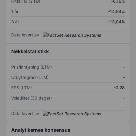
Hittil i år (YTD)
-6,16%
1 år
-14,94%
3 år
-13,04%
Data levert av
Nøkkelstatistikk
Pris/inntjening (LTM)
-
Utbyttegrad (LTM)
-
EPS (LTM)
-0,28
Volatilitet (30 dager)
-
Data levert av
Analytikernes konsensus