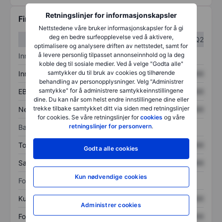
Retningslinjer for informasjonskapsler
Finansiell informasjon
Nettstedene våre bruker informasjonskapsler for å gi
deg en bedre surfeopplevelse ved å aktivere,
Q1
Q2
optimalisere og analysere driften av nettstedet, samt for
å levere personlig tilpasset annonseinnhold og la deg
Inntektsoversikt
koble deg til sosiale medier. Ved å velge "Godta alle"
samtykker du til bruk av cookies og tilhørende
Inntekter
XXXXXXX
XXXXXXX
behandling av personopplysninger. Velg "Administrer
samtykke" for å administrere samtykkeinnstillingene
EBITDA
XXXXXXX
XXXXXXX
dine. Du kan når som helst endre innstillingene dine eller
trekke tilbake samtykket ditt via siden med retningslinjer
Nettoinntekt
XXXXXXX
XXXXXXX
for cookies. Se våre retningslinjer for
cookies
og våre
retningslinjer for personvern
.
Balanse
Totale eiendeler
XXXXXXX
XXXXXXX
Godta alle cookies
Samlet gjeld
XXXXXXX
XXXXXXX
Kun nødvendige cookies
Forholdstall
Kurs/salg
XXXXXXX
XXXXXXX
Administrer cookies
Fortjeneste per aksje
XXXXXXX
XXXXXXX