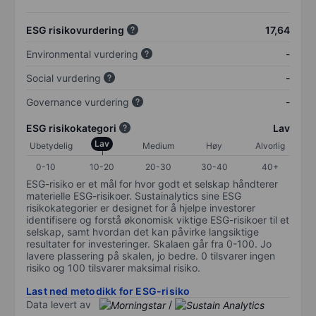
ESG risikovurdering
17,64
Environmental vurdering
-
Social vurdering
-
Governance vurdering
-
ESG risikokategori
Lav
Lav
Ubetydelig
Medium
Høy
Alvorlig
0-10
10-20
20-30
30-40
40+
ESG-risiko er et mål for hvor godt et selskap håndterer
materielle ESG-risikoer. Sustainalytics sine ESG
risikokategorier er designet for å hjelpe investorer
identifisere og forstå økonomisk viktige ESG-risikoer til et
selskap, samt hvordan det kan påvirke langsiktige
resultater for investeringer. Skalaen går fra 0-100. Jo
lavere plassering på skalen, jo bedre. 0 tilsvarer ingen
risiko og 100 tilsvarer maksimal risiko.
Last ned metodikk for ESG-risiko
Data levert av
/