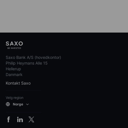
Saxo Bank A/S (hovedkontor)
Philip Heymans Alle 15
Hellerup
Danmark
Kontakt Saxo
Velg region
Norge