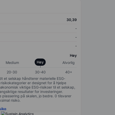
30,39
-
-
-
Høy
Høy
Medium
Alvorlig
20-30
30-40
40+
odt et selskap håndterer materielle ESG-
 risikokategorier er designet for å hjelpe
 økonomisk viktige ESG-risikoer til et selskap,
gsiktige resultater for investeringer.
 plassering på skalen, jo bedre. 0 tilsvarer
simal risiko.
siko