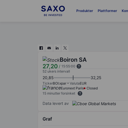
Produkter
Plattformer
Kon
Boiron SA
27,20
/
15:55:00
52 ukers intervall
20,85
32,25
Ticker
BOI:xpar
Valuta
EUR
Euronext Paris
Closed
15 minutter forsinket
Data levert av
Graf
Chart