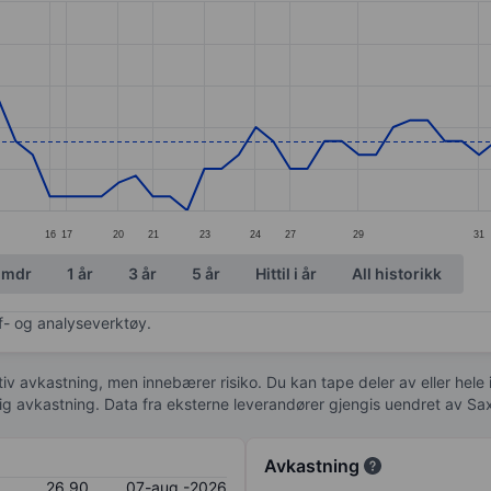
ories.
s. Data ranges from 26.7 to 27.95.
16
17
20
21
23
24
27
29
31
 mdr
1 år
3 år
5 år
Hittil i år
All historikk
af- og analyseverktøy.
tiv avkastning, men innebærer risiko. Du kan tape deler av eller hele
idig avkastning. Data fra eksterne leverandører gjengis uendret av Sa
Avkastning
26,90
07-aug.-2026