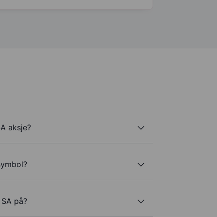
SA aksje?
rsymbol?
n SA på?