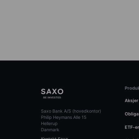
Produk
Aksjer
Saxo Bank A/S (hovedkontor)
Obliga
Philip Heymans Alle 15
Hellerup
ETF-e
Danmark
Kontakt Saxo