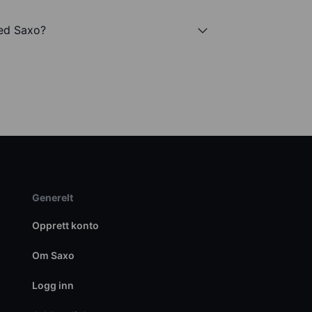
med Saxo?
Generelt
Opprett konto
Om Saxo
Logg inn