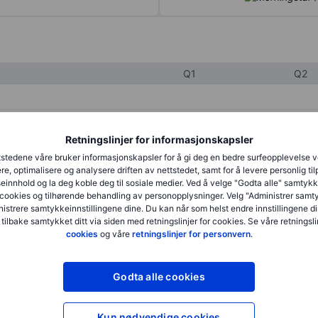
Q1
Q2
XXXXXXX
XXXXXXX
Retningslinjer for informasjonskapsler
XXXXXXX
XXXXXXX
stedene våre bruker informasjonskapsler for å gi deg en bedre surfeopplevelse 
re, optimalisere og analysere driften av nettstedet, samt for å levere personlig ti
XXXXXXX
XXXXXXX
innhold og la deg koble deg til sosiale medier. Ved å velge "Godta alle" samtykke
cookies og tilhørende behandling av personopplysninger. Velg "Administrer samt
istrere samtykkeinnstillingene dine. Du kan når som helst endre innstillingene di
 tilbake samtykket ditt via siden med retningslinjer for cookies. Se våre retningslin
XXXXXXX
XXXXXXX
cookies
og våre
retningslinjer for personvern
.
XXXXXXX
XXXXXXX
Godta alle cookies
XXXXXXX
XXXXXXX
Kun nødvendige cookies