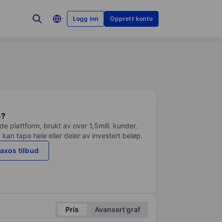
Logg inn
Opprett konto
e?
e plattform, brukt av over 1,5mill. kunder.
 kan tape hele eller deler av investert beløp.
axos tilbud
Pris
Avansert graf