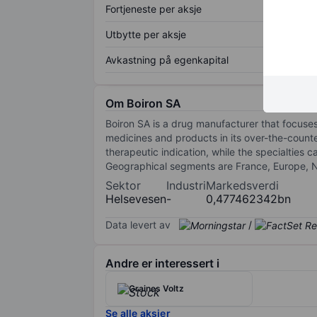
Fortjeneste per aksje
Utbytte per aksje
Avkastning på egenkapital
Om Boiron SA
Boiron SA is a drug manufacturer that focus
medicines and products in its over-the-counte
therapeutic indication, while the specialties c
Geographical segments are France, Europe, No
Sektor
Industri
Markedsverdi
Helsevesen
-
0,477462342bn
Data levert av
/
Andre er interessert i
Graines Voltz
Se alle aksjer