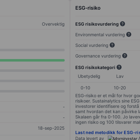
ESG-risiko
Overvektig
ESG risikovurdering
Environmental vurdering
Social vurdering
Governance vurdering
ESG risikokategori
Ubetydelig
Lav
0-10
10-20
ESG-risiko er et mål for hvor g
risikoer. Sustainalytics sine ESG
investorer identifisere og forstå
-
samt hvordan det kan påvirke lan
Skalaen går fra 0-100. Jo lavere
-
ingen risiko og 100 tilsvarer mak
18-sep-2025
Last ned metodikk for ESG-ri
Data levert av
/