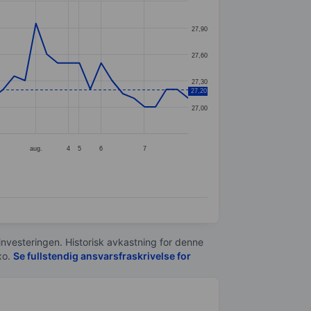
27,90
27,60
27,30
27,20
27,00
aug.
4
5
6
7
 investeringen. Historisk avkastning for denne
xo.
Se fullstendig ansvarsfraskrivelse for