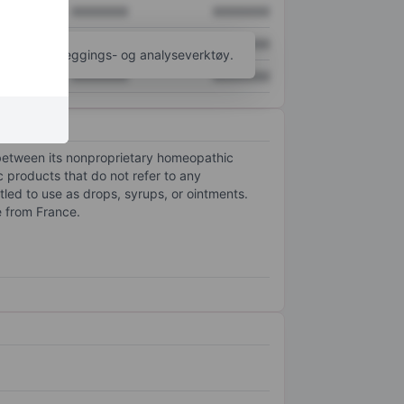
XXXXXXX
XXXXXXX
XXXXXXX
XXXXXXX
til flere kartleggings- og analyseverktøy.
XXXXXXX
XXXXXXX
 between its nonproprietary homeopathic
c products that do not refer to any
ttled to use as drops, syrups, or ointments.
e from France.