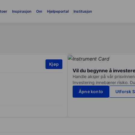
toer
Inspirasjon
Om
Hjelpeportal
Institusjon
Kjøp
Vil du begynne å invester
Handle aksjer på vår prisvinnend
Investering innebærer risiko. Du
Åpne konto
Utforsk S