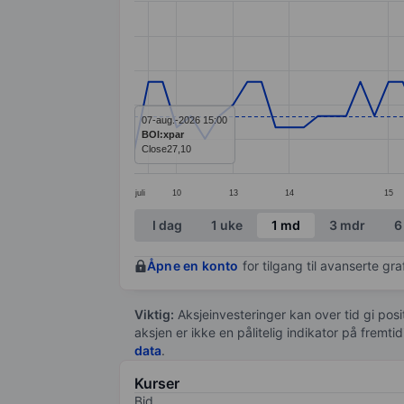
Line chart with 66 data points.
The chart has 1 X axis displaying categ
The chart has 1 Y axis displaying value
07-aug.-2026 15:00
BOI:xpar
Close
27,10
juli
10
13
14
15
End of interactive chart.
I dag
1 uke
1 md
3 mdr
6
Åpne en konto
for tilgang til avanserte gr
Viktig:
Aksjeinvesteringer kan over tid gi posi
aksjen er ikke en pålitelig indikator på fremt
data
.
Kurser
Bid