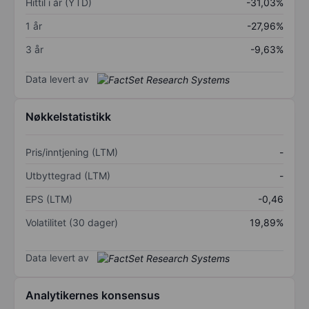
Hittil i år (YTD)
-31,03%
1 år
-27,96%
3 år
-9,63%
Data levert av
Nøkkelstatistikk
Pris/inntjening (LTM)
-
Utbyttegrad (LTM)
-
EPS (LTM)
-0,46
Volatilitet (30 dager)
19,89%
Data levert av
Analytikernes konsensus