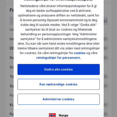
Nettstedene våre bruker informasjonskapsler for å gi
Finansiell informasjon
deg en bedre surfeopplevelse ved å aktivere,
optimalisere og analysere driften av nettstedet, samt for
å levere personlig tilpasset annonseinnhold og la deg
Q1
Q2
koble deg til sosiale medier. Ved å velge "Godta alle"
Inntektsoversikt
samtykker du til bruk av cookies og tilhørende
behandling av personopplysninger. Velg "Administrer
Inntekter
XXXXXXX
XXXXXXX
samtykke" for å administrere samtykkeinnstillingene
dine. Du kan når som helst endre innstillingene dine eller
EBITDA
XXXXXXX
XXXXXXX
trekke tilbake samtykket ditt via siden med retningslinjer
for cookies. Se våre retningslinjer for
cookies
og våre
Nettoinntekt
XXXXXXX
XXXXXXX
retningslinjer for personvern
.
Balanse
Godta alle cookies
Totale eiendeler
XXXXXXX
XXXXXXX
Kun nødvendige cookies
Samlet gjeld
XXXXXXX
XXXXXXX
Forholdstall
Administrer cookies
Kurs/salg
XXXXXXX
XXXXXXX
Fortjeneste per aksje
XXXXXXX
XXXXXXX
Norge