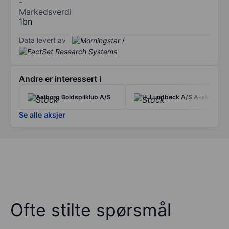
-
Markedsverdi
1bn
Data levert av
/
Andre er interessert i
Aalborg Boldspilklub A/S
H. Lundbeck A/S A-aktie
Se alle aksjer
Ofte stilte spørsmål