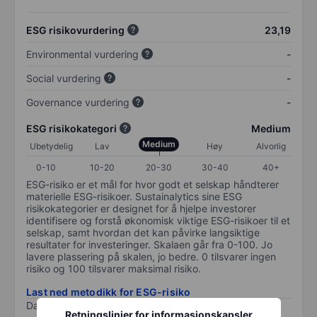
ESG risikovurdering
23,19
Environmental vurdering
-
Social vurdering
-
Governance vurdering
-
ESG risikokategori
Medium
Medium
Ubetydelig
Lav
Høy
Alvorlig
0-10
10-20
20-30
30-40
40+
ESG-risiko er et mål for hvor godt et selskap håndterer
materielle ESG-risikoer. Sustainalytics sine ESG
risikokategorier er designet for å hjelpe investorer
identifisere og forstå økonomisk viktige ESG-risikoer til et
selskap, samt hvordan det kan påvirke langsiktige
resultater for investeringer. Skalaen går fra 0-100. Jo
lavere plassering på skalen, jo bedre. 0 tilsvarer ingen
risiko og 100 tilsvarer maksimal risiko.
Last ned metodikk for ESG-risiko
Data levert av
/
Retningslinjer for informasjonskapsler