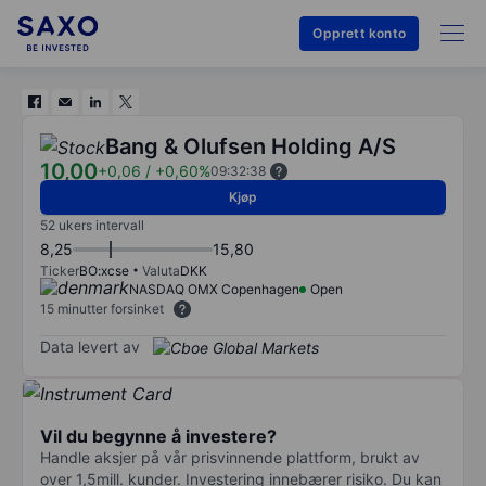
Opprett konto
Bang & Olufsen Holding A/S
10,00
+0,06
/
+0,60%
09:32:38
Kjøp
52 ukers intervall
8,25
15,80
Ticker
BO:xcse
Valuta
DKK
NASDAQ OMX Copenhagen
Open
15 minutter forsinket
Data levert av
Vil du begynne å investere?
Handle aksjer på vår prisvinnende plattform, brukt av
over 1,5mill. kunder. Investering innebærer risiko. Du kan