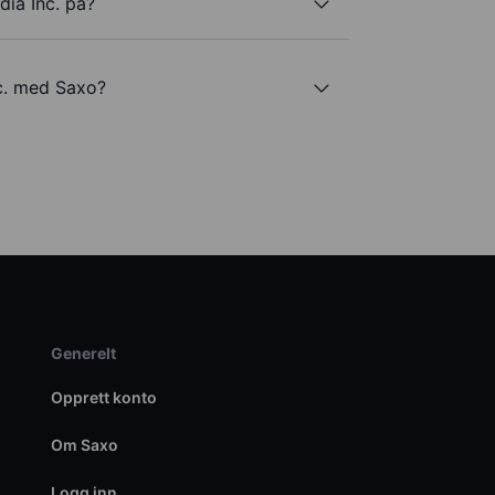
dia Inc. på?
nc. med Saxo?
Generelt
Opprett konto
Om Saxo
Logg inn