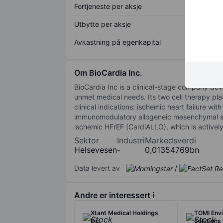
Fortjeneste per aksje
Utbytte per aksje
Avkastning på egenkapital
Om BioCardia Inc.
BioCardia Inc is a clinical-stage company dev
unmet medical needs. Its two cell therapy pl
clinical indications: ischemic heart failure wi
immunomodulatory allogeneic mesenchymal stem 
ischemic HFrEF (CardiALLO), which is actively
Sektor
Industri
Markedsverdi
Helsevesen
-
0,01354769bn
Data levert av
/
Andre er interessert i
Xtant Medical Holdings
TOMI Env
Inc.
Solutions 