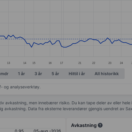
ories.
s. Data ranges from 0.77 to 1.22.
13
14
15
16
17
21
22
23
24
 mdr
1 år
3 år
5 år
Hittil i år
All historikk
af- og analyseverktøy.
tiv avkastning, men innebærer risiko. Du kan tape deler av eller hele
idig avkastning. Data fra eksterne leverandører gjengis uendret av Sa
Avkastning
0,95
05-aug.-2026