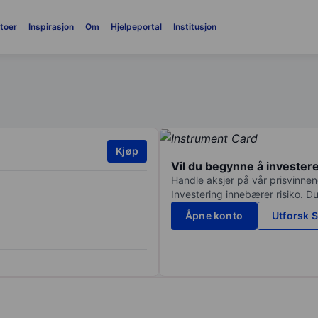
toer
Inspirasjon
Om
Hjelpeportal
Institusjon
Kjøp
Vil du begynne å invester
Handle aksjer på vår prisvinnend
Investering innebærer risiko. Du
Åpne konto
Utforsk S