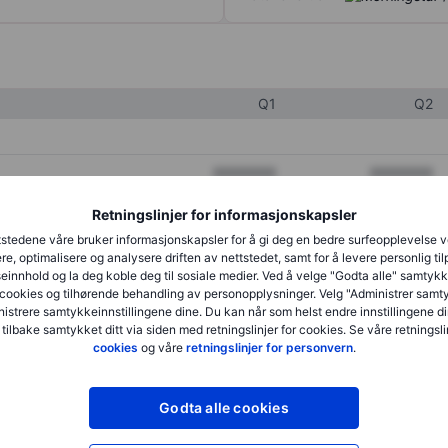
Q1
Q2
XXXXXXX
XXXXXXX
XXXXXXX
XXXXXXX
Retningslinjer for informasjonskapsler
stedene våre bruker informasjonskapsler for å gi deg en bedre surfeopplevelse 
XXXXXXX
XXXXXXX
re, optimalisere og analysere driften av nettstedet, samt for å levere personlig ti
innhold og la deg koble deg til sosiale medier. Ved å velge "Godta alle" samtykke
cookies og tilhørende behandling av personopplysninger. Velg "Administrer samt
istrere samtykkeinnstillingene dine. Du kan når som helst endre innstillingene di
XXXXXXX
XXXXXXX
 tilbake samtykket ditt via siden med retningslinjer for cookies. Se våre retningslin
cookies
og våre
retningslinjer for personvern
.
XXXXXXX
XXXXXXX
Godta alle cookies
XXXXXXX
XXXXXXX