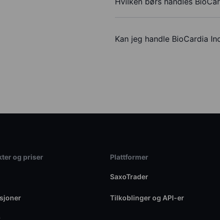
Hvilken børs handles BioCar
Kan jeg handle BioCardia I
ter og priser
Plattformer
SaxoTrader
sjoner
Tilkoblinger og API-er
r