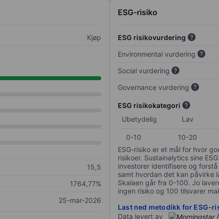
ESG-risiko
Kjøp
ESG risikovurdering
Environmental vurdering
Social vurdering
Governance vurdering
ESG risikokategori
Ubetydelig
Lav
0-10
10-20
ESG-risiko er et mål for hvor g
risikoer. Sustainalytics sine ESG
investorer identifisere og forstå
15,5
samt hvordan det kan påvirke lan
Skalaen går fra 0-100. Jo lavere
1764,77%
ingen risiko og 100 tilsvarer mak
25-mar-2026
Last ned metodikk for ESG-ri
Data levert av
/