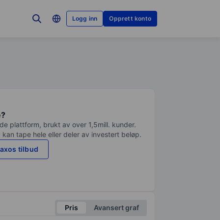
Logg inn
Opprett konto
e?
e plattform, brukt av over 1,5mill. kunder.
 kan tape hele eller deler av investert beløp.
axos tilbud
Pris
Avansert graf