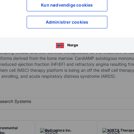
XXXXXXX
XXXXXXX
Kun nødvendige cookies
XXXXXXX
XXXXXXX
Åpne konto
for å få tilgang 
Administrer cookies
XXXXXXX
XXXXXXX
Norge
eloping cellular and cell-derived therapeutics for the treatment of 
atforms derived from the bone marrow. CardiAMP autologous mononucl
th reduced ejection fraction (HFrEF) and refractory angina resulting f
cell (MSC) therapy platform is being an off the shelf cell therapy fo
 enrolling, and acute respiratory distress syndrome (ARDS).
ironmental
Biofrontera Inc.
XORTX Therapeu
Inc.