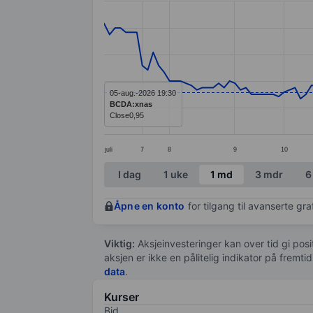
Line chart with 132 data points.
The chart has 1 X axis displaying categ
The chart has 1 Y axis displaying value
05-aug.-2026 19:30
BCDA:xnas
Close
0,95
juli
7
8
9
10
End of interactive chart.
I dag
1 uke
1 md
3 mdr
6
Åpne en konto
for tilgang til avanserte gr
Viktig:
Aksjeinvesteringer kan over tid gi posi
aksjen er ikke en pålitelig indikator på fremt
data
.
Kurser
Bid