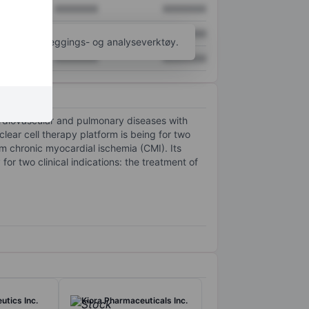
XXXXXXX
XXXXXXX
XXXXXXX
XXXXXXX
til flere kartleggings- og analyseverktøy.
XXXXXXX
XXXXXXX
cardiovascular and pulmonary diseases with
ear cell therapy platform is being for two
rom chronic myocardial ischemia (CMI). Its
r two clinical indications: the treatment of
tics Inc.
Kiora Pharmaceuticals Inc.