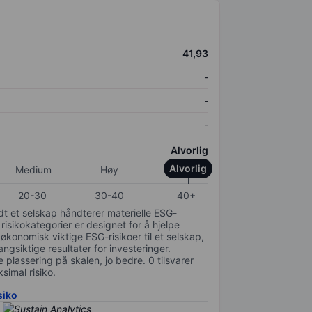
41,93
-
-
-
Alvorlig
Alvorlig
Medium
Høy
20-30
30-40
40+
odt et selskap håndterer materielle ESG-
 risikokategorier er designet for å hjelpe
 økonomisk viktige ESG-risikoer til et selskap,
gsiktige resultater for investeringer.
 plassering på skalen, jo bedre. 0 tilsvarer
simal risiko.
siko