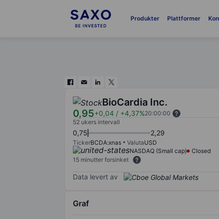
Produkter
Plattformer
Kon
BioCardia Inc.
0,95
+0,04
/
+4,37%
20:00:00
52 ukers intervall
0,75
2,29
Ticker
BCDA:xnas
Valuta
USD
NASDAQ (Small cap)
Closed
15 minutter forsinket
Data levert av
Graf
Chart