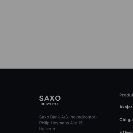
Produk
Aksjer
Saxo Bank A/S (hovedkontor)
Obliga
Philip Heymans Alle 15
Hellerup
ETF-e