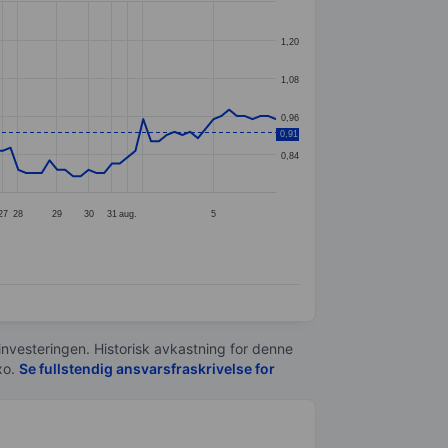
1,20
1,08
0,96
0,91
0,84
27
28
29
30
31
aug.
5
 investeringen. Historisk avkastning for denne
xo.
Se fullstendig ansvarsfraskrivelse for