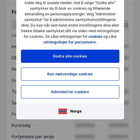
koble deg til sosiale medier. Ved å velge "Godta alle"
samtykker du til bruk av cookies og tilhørende
Finansiell informasjon
behandling av personopplysninger. Velg "Administrer
samtykke" for å administrere samtykkeinnstillingene
Q1
Q2
dine. Du kan når som helst endre innstillingene dine eller
trekke tilbake samtykket ditt via siden med retningslinjer
Inntektsoversikt
for cookies. Se våre retningslinjer for
cookies
og våre
retningslinjer for personvern
.
Inntekter
XXXXXXX
XXXXXXX
Godta alle cookies
EBITDA
XXXXXXX
XXXXXXX
Nettoinntekt
XXXXXXX
XXXXXXX
Kun nødvendige cookies
Balanse
Totale eiendeler
XXXXXXX
XXXXXXX
Administrer cookies
Samlet gjeld
XXXXXXX
XXXXXXX
Norge
Forholdstall
Kurs/salg
XXXXXXX
XXXXXXX
Fortjeneste per aksje
XXXXXXX
XXXXXXX