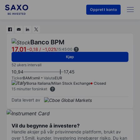
Opprett konto
Banco BPM
17,01
−0,18
/
−1,02%
15:45:00
Kjøp
52 ukers intervall
10,94
17,45
Ticker
BAMI:xmil
Valuta
EUR
Borsa Italiana/Milan Stock Exchange
Closed
15 minutter forsinket
Data levert av
Vil du begynne å investere?
Handle aksjer på vår prisvinnende plattform, brukt av
over 1,5mill. kunder. Investering innebærer risiko. Du kan