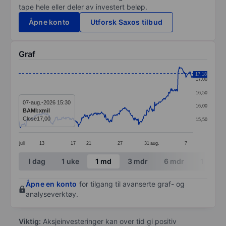
tape hele eller deler av investert beløp.
Åpne konto
Utforsk Saxos tilbud
Graf
Chart
17,18
17,00
Line chart with 404 data points.
16,50
The chart has 1 X axis displaying categories.
07-aug.-2026 15:30
16,00
BAMI:xmil
The chart has 1 Y axis displaying values. Data ranges f
Close
17,00
15,50
juli
13
17
21
27
31
aug.
7
End of interactive chart.
I dag
1 uke
1 md
3 mdr
6 mdr
1 år
Åpne en konto
for tilgang til avanserte graf- og
analyseverktøy.
Viktig:
Aksjeinvesteringer kan over tid gi positiv