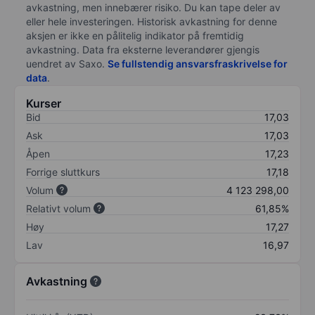
avkastning, men innebærer risiko. Du kan tape deler av
eller hele investeringen. Historisk avkastning for denne
aksjen er ikke en pålitelig indikator på fremtidig
avkastning. Data fra eksterne leverandører gjengis
uendret av Saxo.
Se fullstendig ansvarsfraskrivelse for
data
.
Kurser
Bid
17,03
Ask
17,03
Åpen
17,23
Forrige sluttkurs
17,18
Volum
4 123 298,00
Relativt volum
61,85%
Høy
17,27
Lav
16,97
Avkastning