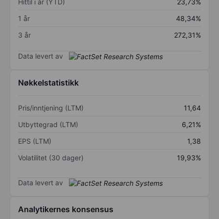
Hittil i år (YTD)
23,73%
1 år
48,34%
3 år
272,31%
Data levert av
Nøkkelstatistikk
Pris/inntjening (LTM)
11,64
Utbyttegrad (LTM)
6,21%
EPS (LTM)
1,38
Volatilitet (30 dager)
19,93%
Data levert av
Analytikernes konsensus