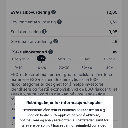
ESG risikovurdering
12,65
Environmental vurdering
0,69
Social vurdering
9,05
Governance vurdering
2,9
ESG risikokategori
Lav
Lav
Ubetydelig
Medium
Høy
Alvorlig
0-10
10-20
20-30
30-40
40+
ESG-risiko er et mål for hvor godt et selskap håndterer
materielle ESG-risikoer. Sustainalytics sine ESG
risikokategorier er designet for å hjelpe investorer
identifisere og forstå økonomisk viktige ESG-risikoer til et
selskap, samt hvordan det kan påvirke langsiktige
resultater for investeringer. Skalaen går fra 0-100. Jo
Retningslinjer for informasjonskapsler
lavere plassering på skalen, jo bedre. 0 tilsvarer ingen
risiko og 100 tilsvarer maksimal risiko.
Nettstedene våre bruker informasjonskapsler for å gi
deg en bedre surfeopplevelse ved å aktivere,
Last ned metodikk for ESG-risiko
optimalisere og analysere driften av nettstedet, samt for
Data levert av
/
å levere personlig tilpasset annonseinnhold og la deg