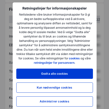
Retningslinjer for informasjonskapsler
Finansiell informasjon
Nettstedene våre bruker informasjonskapsler for å gi
deg en bedre surfeopplevelse ved å aktivere,
Q1
Q2
optimalisere og analysere driften av nettstedet, samt for
Inntektsoversikt
å levere personlig tilpasset annonseinnhold og la deg
koble deg til sosiale medier. Ved å velge "Godta alle"
Inntekter
XXXXXXX
XXXXXXX
samtykker du til bruk av cookies og tilhørende
behandling av personopplysninger. Velg "Administrer
EBITDA
XXXXXXX
XXXXXXX
samtykke" for å administrere samtykkeinnstillingene
dine. Du kan når som helst endre innstillingene dine eller
Nettoinntekt
XXXXXXX
XXXXXXX
trekke tilbake samtykket ditt via siden med retningslinjer
for cookies. Se våre retningslinjer for
cookies
og våre
Balanse
retningslinjer for personvern
.
Totale eiendeler
XXXXXXX
XXXXXXX
Godta alle cookies
Samlet gjeld
XXXXXXX
XXXXXXX
Kun nødvendige cookies
Forholdstall
Kurs/salg
XXXXXXX
XXXXXXX
Administrer cookies
Fortjeneste per aksje
XXXXXXX
XXXXXXX