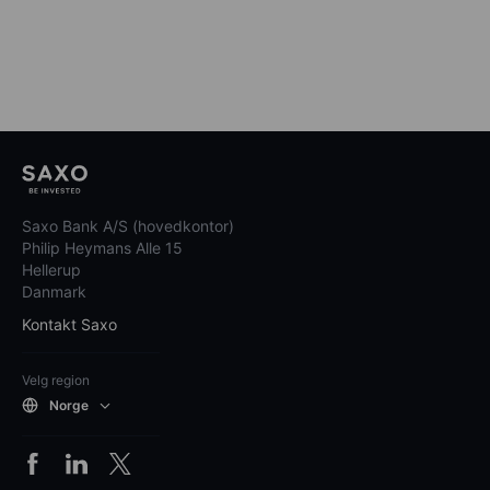
Saxo Bank A/S (hovedkontor)
Philip Heymans Alle 15
Hellerup
Danmark
Kontakt Saxo
Velg region
Norge