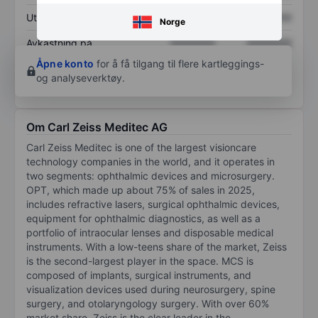
Utbytte per aksje
XXXXXXX
XXXXXXX
Norge
Avkastning på
XXXXXXX
XXXXXXX
egenkapital
Åpne konto
for å få tilgang til flere kartleggings-
og analyseverktøy.
Om Carl Zeiss Meditec AG
Carl Zeiss Meditec is one of the largest visioncare
technology companies in the world, and it operates in
two segments: ophthalmic devices and microsurgery.
OPT, which made up about 75% of sales in 2025,
includes refractive lasers, surgical ophthalmic devices,
equipment for ophthalmic diagnostics, as well as a
portfolio of intraocular lenses and disposable medical
instruments. With a low-teens share of the market, Zeiss
is the second-largest player in the space. MCS is
composed of implants, surgical instruments, and
visualization devices used during neurosurgery, spine
surgery, and otolaryngology surgery. With over 60%
market share, Zeiss is the clear leader in the