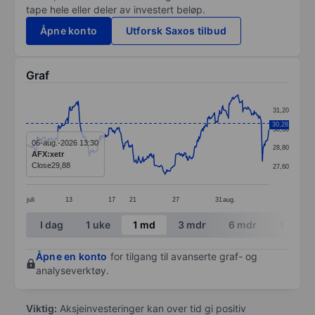
tape hele eller deler av investert beløp.
Åpne konto
Utforsk Saxos tilbud
Graf
Chart
31,20
Line chart with 388 data points.
30,28
30,00
The chart has 1 X axis displaying categories.
06-aug.-2026 13:30
28,80
AFX:xetr
The chart has 1 Y axis displaying values. Data ranges 
Close
29,88
27,60
juli
13
17
21
27
31
aug.
End of interactive chart.
I dag
1 uke
1 md
3 mdr
6 mdr
1 år
Åpne en konto
for tilgang til avanserte graf- og
analyseverktøy.
Viktig:
Aksjeinvesteringer kan over tid gi positiv