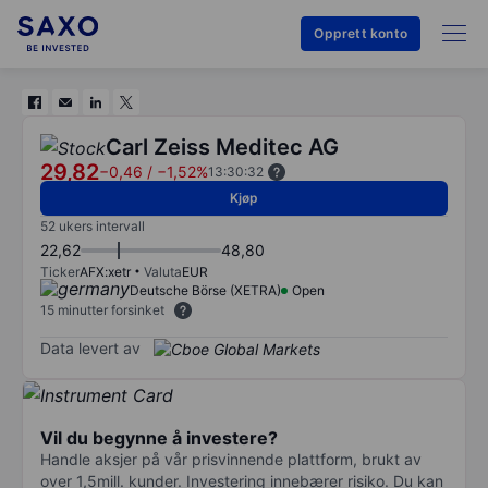
Opprett konto
Carl Zeiss Meditec AG
29,82
−0,46
/
−1,52%
13:30:32
Kjøp
52 ukers intervall
22,62
48,80
Ticker
AFX:xetr
Valuta
EUR
Deutsche Börse (XETRA)
Open
15 minutter forsinket
Data levert av
Vil du begynne å investere?
Handle aksjer på vår prisvinnende plattform, brukt av
over 1,5mill. kunder. Investering innebærer risiko. Du kan