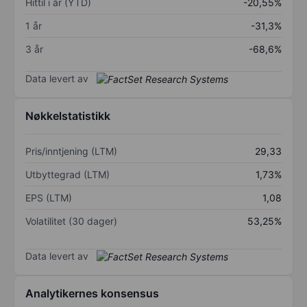
Hittil i år (YTD)
-20,55%
1 år
-31,3%
3 år
-68,6%
Data levert av
Nøkkelstatistikk
Pris/inntjening (LTM)
29,33
Utbyttegrad (LTM)
1,73%
EPS (LTM)
1,08
Volatilitet (30 dager)
53,25%
Data levert av
Analytikernes konsensus