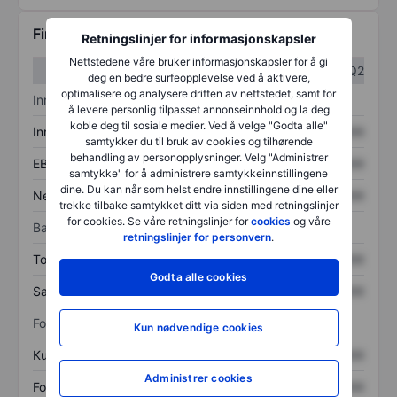
Finansiell informasjon
Retningslinjer for informasjonskapsler
Nettstedene våre bruker informasjonskapsler for å gi
Q1
Q2
deg en bedre surfeopplevelse ved å aktivere,
optimalisere og analysere driften av nettstedet, samt for
Inntektsoversikt
å levere personlig tilpasset annonseinnhold og la deg
koble deg til sosiale medier. Ved å velge "Godta alle"
Inntekter
XXXXXXX
XXXXXXX
samtykker du til bruk av cookies og tilhørende
behandling av personopplysninger. Velg "Administrer
EBITDA
XXXXXXX
XXXXXXX
samtykke" for å administrere samtykkeinnstillingene
dine. Du kan når som helst endre innstillingene dine eller
Nettoinntekt
XXXXXXX
XXXXXXX
trekke tilbake samtykket ditt via siden med retningslinjer
for cookies. Se våre retningslinjer for
cookies
og våre
Balanse
retningslinjer for personvern
.
Totale eiendeler
XXXXXXX
XXXXXXX
Godta alle cookies
Samlet gjeld
XXXXXXX
XXXXXXX
Forholdstall
Kun nødvendige cookies
Kurs/salg
XXXXXXX
XXXXXXX
Administrer cookies
Fortjeneste per aksje
XXXXXXX
XXXXXXX