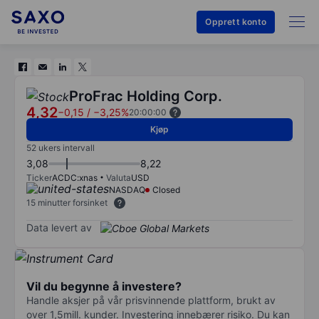
Opprett konto
ProFrac Holding Corp.
4,32
−0,15
/
−3,25%
20:00:00
Kjøp
52 ukers intervall
3,08
8,22
Ticker
ACDC:xnas
Valuta
USD
NASDAQ
Closed
15 minutter forsinket
Data levert av
Vil du begynne å investere?
Handle aksjer på vår prisvinnende plattform, brukt av
over 1,5mill. kunder. Investering innebærer risiko. Du kan