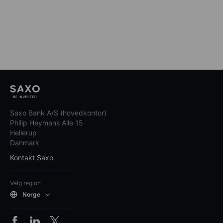
Saxo Bank A/S (hovedkontor)
Philip Heymans Alle 15
Hellerup
Danmark
Kontakt Saxo
Velg region
Norge