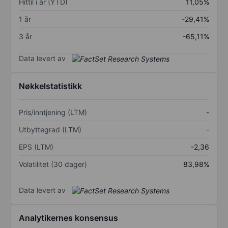
Hittil i år (YTD)
11,05%
1 år
-29,41%
3 år
-65,11%
Data levert av
Nøkkelstatistikk
Pris/inntjening (LTM)
-
Utbyttegrad (LTM)
-
EPS (LTM)
-2,36
Volatilitet (30 dager)
83,98%
Data levert av
Analytikernes konsensus