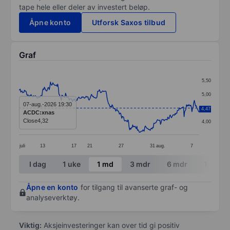
tape hele eller deler av investert beløp.
Åpne konto
Utforsk Saxos tilbud
Graf
Chart
5,50
Line chart with 299 data points.
5,00
The chart has 1 X axis displaying categories.
07-aug.-2026 19:30
4,50
4,47
ACDC:xnas
The chart has 1 Y axis displaying values. Data ranges 
Close
4,32
4,00
juli
13
17
21
27
31
aug.
7
End of interactive chart.
I dag
1 uke
1 md
3 mdr
6 mdr
1 år
Åpne en konto
for tilgang til avanserte graf- og
analyseverktøy.
Viktig:
Aksjeinvesteringer kan over tid gi positiv