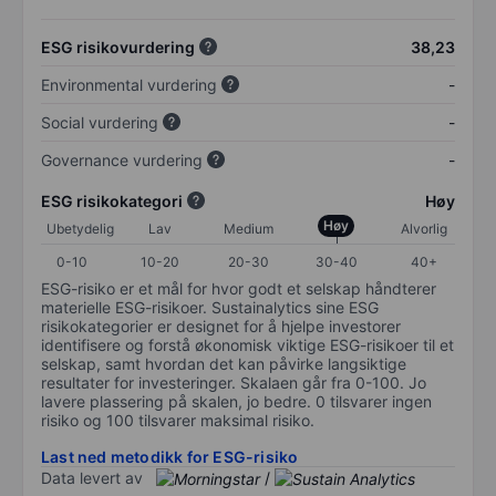
ESG risikovurdering
38,23
Environmental vurdering
-
Social vurdering
-
Governance vurdering
-
ESG risikokategori
Høy
Høy
Ubetydelig
Lav
Medium
Alvorlig
0-10
10-20
20-30
30-40
40+
ESG-risiko er et mål for hvor godt et selskap håndterer
materielle ESG-risikoer. Sustainalytics sine ESG
risikokategorier er designet for å hjelpe investorer
identifisere og forstå økonomisk viktige ESG-risikoer til et
selskap, samt hvordan det kan påvirke langsiktige
resultater for investeringer. Skalaen går fra 0-100. Jo
lavere plassering på skalen, jo bedre. 0 tilsvarer ingen
risiko og 100 tilsvarer maksimal risiko.
Last ned metodikk for ESG-risiko
Data levert av
/