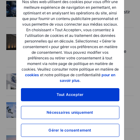
Nos sites web utilisent des cookies pour vous offrir une
Actions
2026-08-06 12:00:00
meilleure expérience de navigation en permettant, en
L’IA entre dans une nouvelle phase : investir
optimisant et en analysant les opérations du site, ainsi
au-delà des goulots d’étranglement
que pour fournir un contenu publicitaire personnalisé et
vous permettre de vous connecter aux médias sociaux.
En choisissant « Tout Accepter», vous consentez à
l'utilisation de cookies et au traitement des données
Actions
2026-08-06 11:00:00
personnelles qui en découle. Sélectionnez « Gérer le
Rheinmetall : le boom de la défense en
consentement » pour gérer vos préférences en matière
Europe est là, mais tous les contrats ne se
de consentement. Vous pouvez modifier vos
concrétiseront pas
préférences ou retirer votre consentement à tout
moment via notre page de politique en matière de
cookies. Veuillez consulter notre politique en matière de
cookies
et notre politique de confidentialité
pour en
Actions
2026-08-06 08:00:00
savoir plus
.
Idée de trading - Safran
Tout Accepter
Actions
2026-08-06 07:00:00
Nécessaires uniquement
Novo Nordisk relève ses ambitions, mais
perd du terrain face à ses rivaux
Gérer le consentement
Macro
2026-08-06 06:02:00