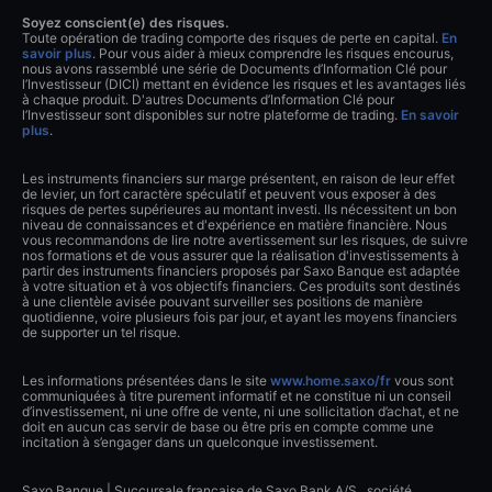
Soyez conscient(e) des risques.
Toute opération de trading comporte des risques de perte en capital.
En
savoir plus
. Pour vous aider à mieux comprendre les risques encourus,
nous avons rassemblé une série de Documents d’Information Clé pour
l’Investisseur (DICI) mettant en évidence les risques et les avantages liés
à chaque produit. D'autres Documents d’Information Clé pour
l’Investisseur sont disponibles sur notre plateforme de trading.
En savoir
plus
.
Les instruments financiers sur marge présentent, en raison de leur effet
de levier, un fort caractère spéculatif et peuvent vous exposer à des
risques de pertes supérieures au montant investi. Ils nécessitent un bon
niveau de connaissances et d'expérience en matière financière. Nous
vous recommandons de lire notre avertissement sur les risques, de suivre
nos formations et de vous assurer que la réalisation d'investissements à
partir des instruments financiers proposés par Saxo Banque est adaptée
à votre situation et à vos objectifs financiers. Ces produits sont destinés
à une clientèle avisée pouvant surveiller ses positions de manière
quotidienne, voire plusieurs fois par jour, et ayant les moyens financiers
de supporter un tel risque.
Les informations présentées dans le site
www.home.saxo/fr
vous sont
communiquées à titre purement informatif et ne constitue ni un conseil
d’investissement, ni une offre de vente, ni une sollicitation d’achat, et ne
doit en aucun cas servir de base ou être pris en compte comme une
incitation à s’engager dans un quelconque investissement.
Saxo Banque | Succursale française de Saxo Bank A/S., société