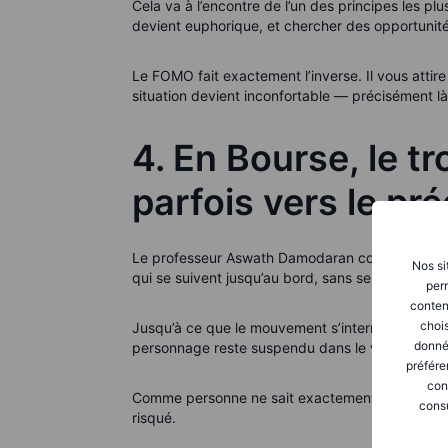
Cela va à l’encontre de l’un des principes les pl
devient euphorique, et chercher des opportunité
Le FOMO fait exactement l’inverse. Il vous attir
situation devient inconfortable — précisément là
4. En Bourse, le t
parfois vers le pré
Le professeur Aswath Damodaran compare parfoi
Nos si
qui se suivent jusqu’au bord, sans se demander s’
perm
conten
chois
Jusqu’à ce que le mouvement s’interrompe, sou
donné
personnage reste suspendu dans le vide, réalise
préfére
con
Comme personne ne sait exactement où se situe 
consu
risqué.