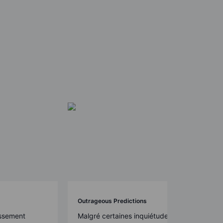
Outrageous Predictions
assement
Malgré certaines inquiétudes, les