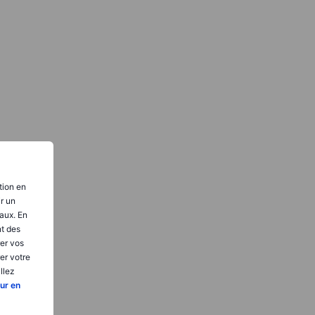
tion en
ir un
aux. En
nt des
er vos
er votre
llez
ur en