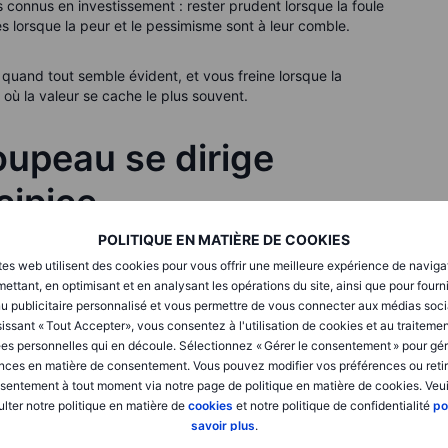
us connus en investissement : rester prudent lorsque la foule
s lorsque la peur et le pessimisme sont à leur comble.
e quand tout semble évident, et vous freine lorsque la
 où la valeur se cache le plus souvent.
roupeau se dirige
cipice
POLITIQUE EN MATIÈRE DE COOKIES
s les marchés à un troupeau de lemmings : des individus
tes web utilisent des cookies pour vous offrir une meilleure expérience de naviga
il existe un retour possible.
ettant, en optimisant et en analysant les opérations du site, ainsi que pour fourn
u publicitaire personnalisé et vous permettre de vous connecter aux médias soci
issant « Tout Accepter», vous consentez à l'utilisation de cookies et au traiteme
vent brutalement. Comme dans les dessins animés où un
es personnelles qui en découle. Sélectionnez « Gérer le consentement » pour gér
 ce qui se passe… puis chute trop tard.
nces en matière de consentement. Vous pouvez modifier vos préférences ou retir
sentement à tout moment via notre page de politique en matière de cookies. Veui
ce point de bascule, le comportement grégaire reste
lter notre politique en matière de
cookies
et notre politique de confidentialité
po
savoir plus
.