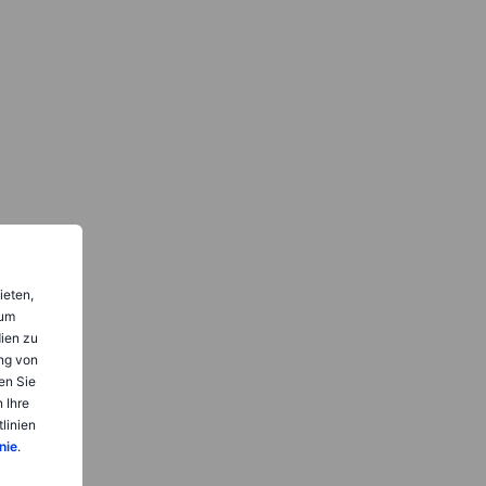
ieten,
 um
dien zu
ng von
en Sie
 Ihre
linien
nie
.