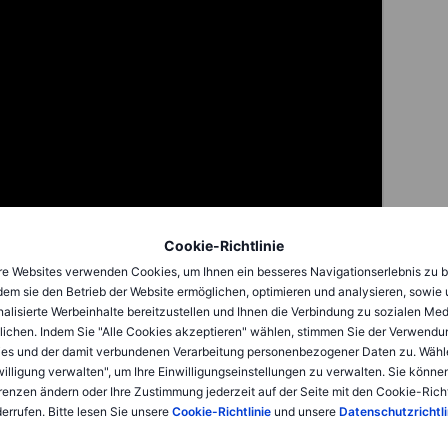
Cookie-Richtlinie
e Websites verwenden Cookies, um Ihnen ein besseres Navigationserlebnis zu b
dem sie den Betrieb der Website ermöglichen, optimieren und analysieren, sowie
ng diversification. They offer exposure to a
alisierte Werbeinhalte bereitzustellen und Ihnen die Verbindung zu sozialen Me
 flexible, and easy to manage. By
lichen. Indem Sie "Alle Cookies akzeptieren" wählen, stimmen Sie der Verwendu
 you can build a resilient portfolio that
es und der damit verbundenen Verarbeitung personenbezogener Daten zu. Wähl
willigung verwalten", um Ihre Einwilligungseinstellungen zu verwalten. Sie können
renzen ändern oder Ihre Zustimmung jederzeit auf der Seite mit den Cookie-Richt
errufen. Bitte lesen Sie unsere
Cookie-Richtlinie
und unsere
Datenschutzrichtli