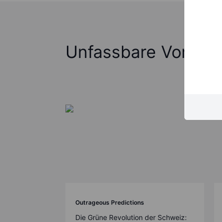
Unfassbare Vorher
Outrageous Predictions
Die Grüne Revolution der Schweiz: