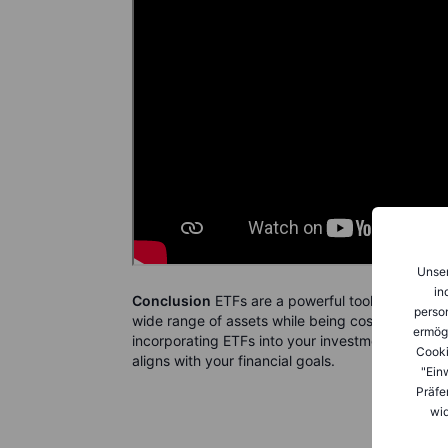
Unser
in
Conclusion
ETFs are a powerful tool for achievi
person
wide range of assets while being cost-effective,
ermög
incorporating ETFs into your investment strategy,
Cooki
aligns with your financial goals.
"Ein
Präfe
wid