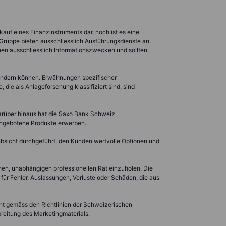
kauf eines Finanzinstruments dar, noch ist es eine
 Gruppe bieten ausschliesslich Ausführungsdienste an,
nen ausschliesslich Informationszwecken und sollten
 ändern können. Erwähnungen spezifischer
die als Anlageforschung klassifiziert sind, sind
Darüber hinaus hat die Saxo Bank Schweiz
angebotene Produkte erwerben.
 Absicht durchgeführt, den Kunden wertvolle Optionen und
ehen, unabhängigen professionellen Rat einzuholen. Die
für Fehler, Auslassungen, Verluste oder Schäden, die aus
icht gemäss den Richtlinien der Schweizerischen
breitung des Marketingmaterials.