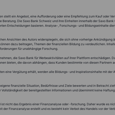
nen stellt ein Angebot, eine Aufforderung oder eine Empfehlung zum Kauf oder Ver
che Beratung. Die Saxo Bank Schweiz und ihre Einheiten innerhalb der Saxo Bank
uerten Entscheidungen basieren. Analyse-, Forschungs- und Bildungseinhalte die
chen Ansichten des Autors widerspiegeln, die sich ohne vorherige Ankündigung
nnen dazu beitragen, Themen der finanziellen Bildung zu verdeutlichen. Inhalte, 
Anforderungen für unabhängige Forschung.
nehmen, die Saxo Bank für Werbeaktivitäten auf ihrer Plattform entschädigen. 
ionen bieten, die davon abhängen, dass Kunden bestimmte von diesen Partnern 
 eine Vergütung erhält, werden alle Bildungs- und Inspirationsinhalte mit der
 eigene finanzielle Situation, Bedürfnisse und Ziele bewerten und in Betracht zi
 Vollständigkeit der bereitgestellten Informationen und übernimmt keine Haftung 
nd ist nicht das Ergebnis einer Finanzanalyse oder -forschung. Daher wurde es n
t der Finanzanalyse erstellt und es besteht kein Verbot des Handels vor der Ver