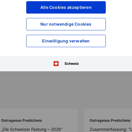
Alle Cookies akzeptieren
Nur notwendige Cookies
sagen 2026
Einwilligung verwalten
Schweiz
Outrageous Predictions
Outrageous Predictions
„Die Schweizer Festung – 2026“
Zusammenfassung: "