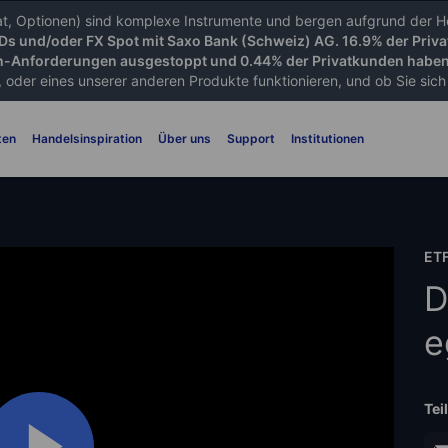
iat, Optionen) sind komplexe Instrumente und bergen aufgrund der He
FDs und/oder FX Spot mit Saxo Bank (Schweiz) AG. 16.9% der Priva
-Anforderungen ausgestoppt und 0.44% der Privatkunden haben 
 oder eines unserer anderen Produkte funktionieren, und ob Sie sich d
ten
Handelsinspiration
Über uns
Support
Institutionen
ET
D
e
Tei