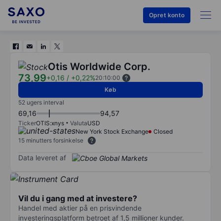
Opret konto
Otis Worldwide Corp.
73,99
+0,16
/
+0,22%
20:10:00
Køb
52 ugers interval
69,16
94,57
Ticker
OTIS:xnys
Valuta
USD
New York Stock Exchange
Closed
15 minutters forsinkelse
Data leveret af
Vil du i gang med at investere?
Handel med aktier på en prisvindende
investeringsplatform betroet af 1,5 millioner kunder.