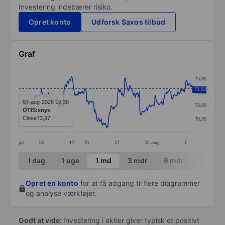
Investering indebærer risiko.
Opret konto
Udforsk Saxos tilbud
Graf
Chart
75,00
Line chart with 299 data points.
73,83
73,50
The chart has 1 X axis displaying categories.
07-aug-2026 19:30
72,00
OTIS:xnys
The chart has 1 Y axis displaying values. Data ranges 
Close
73,97
70,50
jul
13
17
21
27
31
aug
7
End of interactive chart.
I dag
1 uge
1 md
3 mdr
6 mdr
1 år
Opret en konto
for at få adgang til flere diagrammer
og analyse værktøjer.
Godt at vide:
Investering i aktier giver typisk et positivt