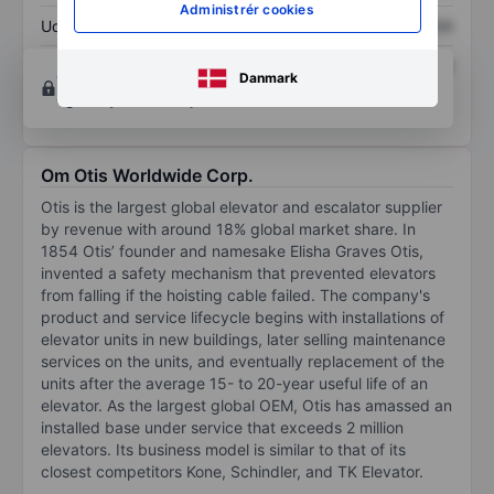
Administrér cookies
Udbytte pr. aktie
XXXXXXX
XXXXXXX
Afkast af egenkapital
XXXXXXX
XXXXXXX
Opret konto
for at få adgang til flere diagrammer
Danmark
og analyse værktøjer.
Om Otis Worldwide Corp.
Otis is the largest global elevator and escalator supplier
by revenue with around 18% global market share. In
1854 Otis’ founder and namesake Elisha Graves Otis,
invented a safety mechanism that prevented elevators
from falling if the hoisting cable failed. The company's
product and service lifecycle begins with installations of
elevator units in new buildings, later selling maintenance
services on the units, and eventually replacement of the
units after the average 15- to 20-year useful life of an
elevator. As the largest global OEM, Otis has amassed an
installed base under service that exceeds 2 million
elevators. Its business model is similar to that of its
closest competitors Kone, Schindler, and TK Elevator.