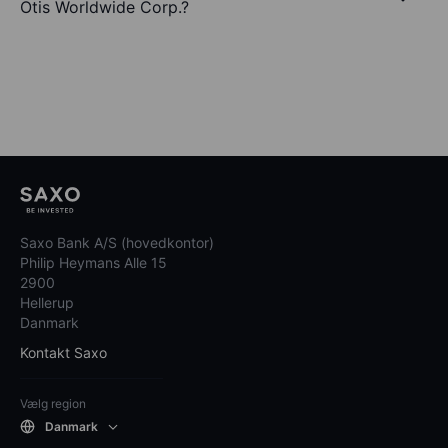
Otis Worldwide Corp.?
Saxo Bank A/S (hovedkontor)
Philip Heymans Alle 15
2900
Hellerup
Danmark
Kontakt Saxo
Vælg region
Danmark