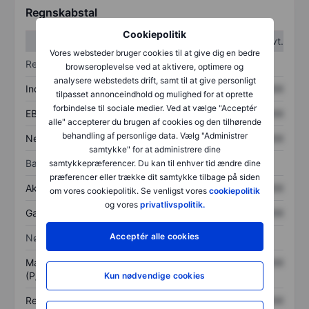
Regnskabstal
Cookiepolitik
1. kvt.
2. kvt.
Vores websteder bruger cookies til at give dig en bedre
Resultatopgørelse
browseroplevelse ved at aktivere, optimere og
analysere webstedets drift, samt til at give personligt
Indtægter
XXXXXXX
XXXXXXX
tilpasset annonceindhold og mulighed for at oprette
forbindelse til sociale medier. Ved at vælge "Acceptér
EBITDA
XXXXXXX
XXXXXXX
alle" accepterer du brugen af cookies og den tilhørende
behandling af personlige data. Vælg "Administrer
Nettoresultat
XXXXXXX
XXXXXXX
samtykke" for at administrere dine
Balance
samtykkepræferencer. Du kan til enhver tid ændre dine
præferencer eller trække dit samtykke tilbage på siden
Aktiver i alt
XXXXXXX
XXXXXXX
om vores cookiepolitik. Se venligst vores
cookiepolitik
og vores
privatlivspolitik.
Gæld
XXXXXXX
XXXXXXX
Acceptér alle cookies
Nøgletal
Markedsværdi/omsætning
XXXXXXX
XXXXXXX
(P/S)
Kun nødvendige cookies
Resultat pr. aktie (EPS)
XXXXXXX
XXXXXXX