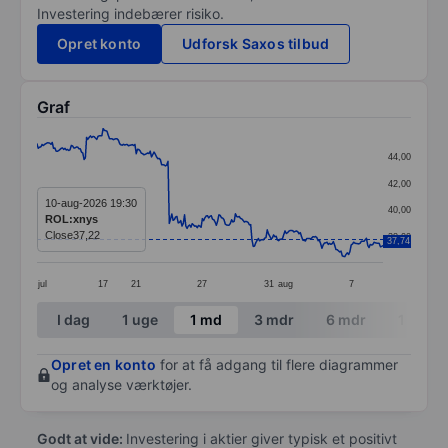
Investering indebærer risiko.
Opret konto
Udforsk Saxos tilbud
Graf
Chart
44,00
Line chart with 273 data points.
42,00
The chart has 1 X axis displaying categories.
10-aug-2026 19:30
40,00
ROL:xnys
The chart has 1 Y axis displaying values. Data ranges 
Close
37,22
38,00
37,74
jul
17
21
27
31
aug
7
End of interactive chart.
I dag
1 uge
1 md
3 mdr
6 mdr
1 år
Opret en konto
for at få adgang til flere diagrammer
og analyse værktøjer.
Godt at vide:
Investering i aktier giver typisk et positivt