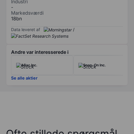
Industri
-
Markedsværdi
18bn
Data leveret af
/
Andre var interesserede i
Aflac Inc.
Snap-On Inc.
Se alle aktier
Ofte stillede spørgsmål