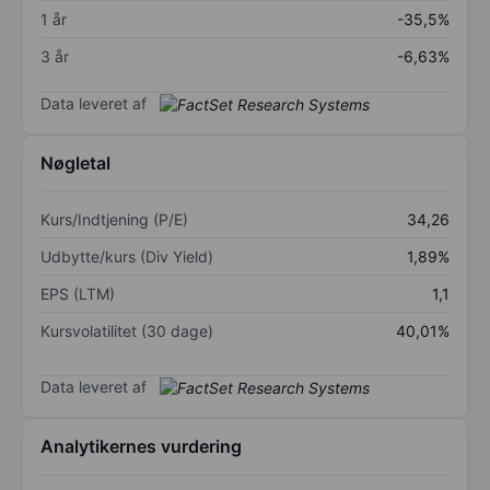
1 år
-35,5%
3 år
-6,63%
Data leveret af
Nøgletal
Kurs/Indtjening (P/E)
34,26
Udbytte/kurs (Div Yield)
1,89%
EPS (LTM)
1,1
Kursvolatilitet (30 dage)
40,01%
Data leveret af
Analytikernes vurdering