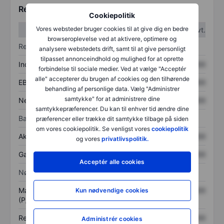
Regnskabstal
Cookiepolitik
Vores websteder bruger cookies til at give dig en bedre
1. kvt.
2. kvt.
browseroplevelse ved at aktivere, optimere og
Resultatopgørelse
analysere webstedets drift, samt til at give personligt
tilpasset annonceindhold og mulighed for at oprette
Indtægter
XXXXXXX
XXXXXXX
forbindelse til sociale medier. Ved at vælge "Acceptér
alle" accepterer du brugen af cookies og den tilhørende
EBITDA
XXXXXXX
XXXXXXX
behandling af personlige data. Vælg "Administrer
samtykke" for at administrere dine
Nettoresultat
XXXXXXX
XXXXXXX
samtykkepræferencer. Du kan til enhver tid ændre dine
Balance
præferencer eller trække dit samtykke tilbage på siden
om vores cookiepolitik. Se venligst vores
cookiepolitik
Aktiver i alt
XXXXXXX
XXXXXXX
og vores
privatlivspolitik.
Gæld
XXXXXXX
XXXXXXX
Acceptér alle cookies
Nøgletal
Markedsværdi/omsætning
XXXXXXX
XXXXXXX
Kun nødvendige cookies
(P/S)
Resultat pr. aktie (EPS)
XXXXXXX
XXXXXXX
Administrér cookies