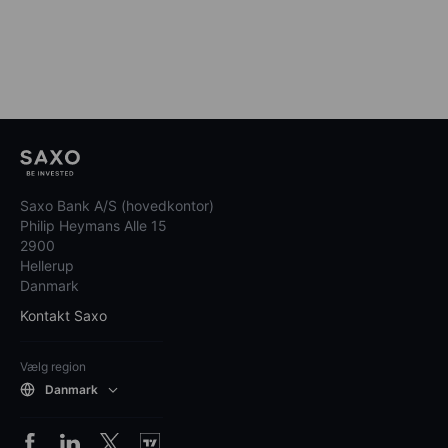
Saxo Bank A/S (hovedkontor)
Philip Heymans Alle 15
2900
Hellerup
Danmark
Kontakt Saxo
Vælg region
Danmark