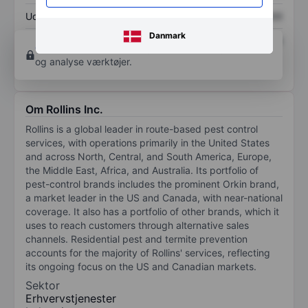
Udbytte pr. aktie
XXXXXXX
XXXXXXX
Danmark
Afkast af egenkapital
XXXXXXX
XXXXXXX
Opret konto
for at få adgang til flere diagrammer
og analyse værktøjer.
Om Rollins Inc.
Rollins is a global leader in route-based pest control
services, with operations primarily in the United States
and across North, Central, and South America, Europe,
the Middle East, Africa, and Australia. Its portfolio of
pest-control brands includes the prominent Orkin brand,
a market leader in the US and Canada, with near-national
coverage. It also has a portfolio of other brands, which it
uses to reach customers through alternative sales
channels. Residential pest and termite prevention
accounts for the majority of Rollins' services, reflecting
its ongoing focus on the US and Canadian markets.
Sektor
Erhvervstjenester