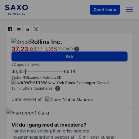
Opret konto
Rollins Inc.
37,23
-0,51
/
-1,35%
20:10:00
Køb
52 ugers interval
36,35
66,14
Ticker
ROL:xnys
Valuta
USD
New York Stock Exchange
Closed
15 minutters forsinkelse
Data leveret af
Vil du i gang med at investere?
Handel med aktier på en prisvindende
investeringsplatform betroet af 1,5 millioner kunder.