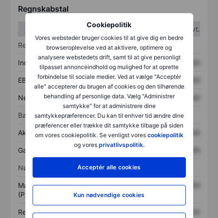
Regnskabstal
Cookiepolitik
1. kvt.
2. kvt.
Vores websteder bruger cookies til at give dig en bedre
Resultatopgørelse
browseroplevelse ved at aktivere, optimere og
analysere webstedets drift, samt til at give personligt
Indtægter
XXXXXXX
XXXXXXX
tilpasset annonceindhold og mulighed for at oprette
forbindelse til sociale medier. Ved at vælge "Acceptér
EBITDA
XXXXXXX
XXXXXXX
alle" accepterer du brugen af cookies og den tilhørende
behandling af personlige data. Vælg "Administrer
Nettoresultat
XXXXXXX
XXXXXXX
samtykke" for at administrere dine
Balance
samtykkepræferencer. Du kan til enhver tid ændre dine
præferencer eller trække dit samtykke tilbage på siden
Aktiver i alt
XXXXXXX
XXXXXXX
om vores cookiepolitik. Se venligst vores
cookiepolitik
og vores
privatlivspolitik.
Gæld
XXXXXXX
XXXXXXX
Nøgletal
Acceptér alle cookies
Markedsværdi/omsætning
XXXXXXX
XXXXXXX
(P/S)
Kun nødvendige cookies
Resultat pr. aktie (EPS)
XXXXXXX
XXXXXXX