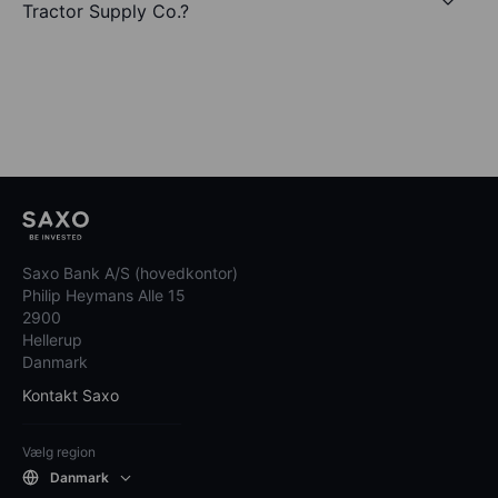
Tractor Supply Co.?
Saxo Bank A/S (hovedkontor)
Philip Heymans Alle 15
2900
Hellerup
Danmark
Kontakt Saxo
Vælg region
Danmark