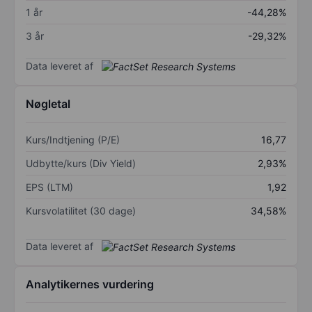
1 år
-44,28%
3 år
-29,32%
Data leveret af
Nøgletal
Kurs/Indtjening (P/E)
16,77
Udbytte/kurs (Div Yield)
2,93%
EPS (LTM)
1,92
Kursvolatilitet (30 dage)
34,58%
Data leveret af
Analytikernes vurdering