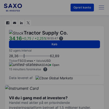
Opret konto
Tractor Supply Co.
34,16
+0,75
/
+2,25%
18:55:47
Køb
52 ugers interval
28,36
62,89
Ticker
TSCO:xnas
Valuta
USD
NASDAQ
Open
15 minutters forsinkelse
Data leveret af
Vil du i gang med at investere?
Handel med aktier på en prisvindende
investeringsplatform betroet af 1,5 millioner kunder.