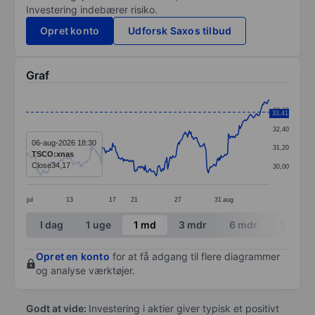
Investering indebærer risiko.
Opret konto
Udforsk Saxos tilbud
Graf
Chart
33,60
33,41
Line chart with 293 data points.
32,40
The chart has 1 X axis displaying categories.
06-aug-2026 18:30
31,20
TSCO:xnas
The chart has 1 Y axis displaying values. Data ranges 
Close
34,17
30,00
jul
13
17
21
27
31
aug
End of interactive chart.
I dag
1 uge
1 md
3 mdr
6 mdr
1 år
Opret en konto
for at få adgang til flere diagrammer
og analyse værktøjer.
Godt at vide:
Investering i aktier giver typisk et positivt