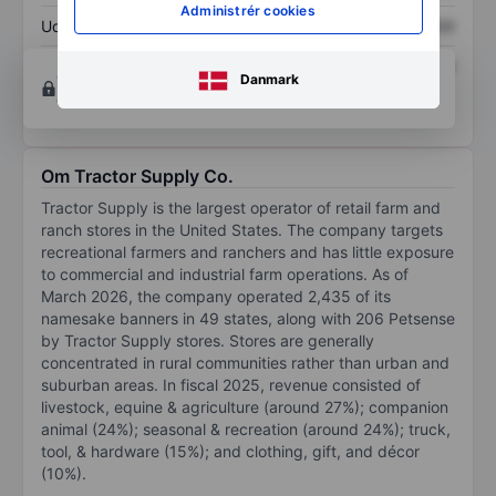
Administrér cookies
Udbytte pr. aktie
XXXXXXX
XXXXXXX
Afkast af egenkapital
XXXXXXX
XXXXXXX
Opret konto
for at få adgang til flere diagrammer
Danmark
og analyse værktøjer.
Om Tractor Supply Co.
Tractor Supply is the largest operator of retail farm and
ranch stores in the United States. The company targets
recreational farmers and ranchers and has little exposure
to commercial and industrial farm operations. As of
March 2026, the company operated 2,435 of its
namesake banners in 49 states, along with 206 Petsense
by Tractor Supply stores. Stores are generally
concentrated in rural communities rather than urban and
suburban areas. In fiscal 2025, revenue consisted of
livestock, equine & agriculture (around 27%); companion
animal (24%); seasonal & recreation (around 24%); truck,
tool, & hardware (15%); and clothing, gift, and décor
(10%).