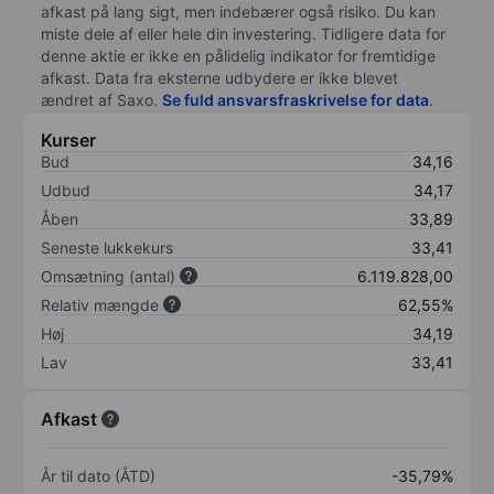
afkast på lang sigt, men indebærer også risiko. Du kan
miste dele af eller hele din investering. Tidligere data for
denne aktie er ikke en pålidelig indikator for fremtidige
afkast. Data fra eksterne udbydere er ikke blevet
ændret af
Saxo
.
Se fuld ansvarsfraskrivelse for data
.
Kurser
Bud
34,16
Udbud
34,17
Åben
33,89
Seneste lukkekurs
33,41
Omsætning (antal)
6.119.828,00
Relativ mængde
62,55%
Høj
34,19
Lav
33,41
Afkast
År til dato (ÅTD)
-35,79%