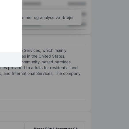
XXXXXXX
XXXXXXX
XXXXXXX
XXXXXXX
l flere diagrammer og analyse værktøjer.
XXXXXXX
XXXXXXX
: U.S. Secure Services, which mainly
 its services in the United States,
rograms for community-based parolees,
ces provided to adults for residential and
; and International Services. The company
Banco BBVA Argentina SA