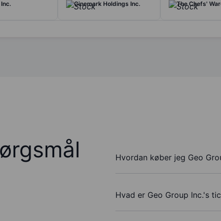
Inc.
Cinemark Holdings Inc.
The Chefs' War
pørgsmål
Hvordan køber jeg Geo Grou
Hvad er Geo Group Inc.'s ti