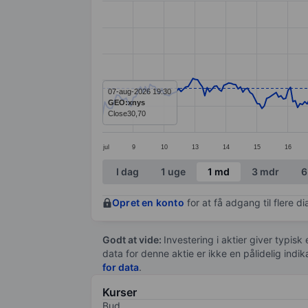
Line chart with 295 data points.
The chart has 1 X axis displaying categ
The chart has 1 Y axis displaying value
07-aug-2026 19:30
GEO:xnys
Close
30,70
jul
9
10
13
14
15
16
End of interactive chart.
I dag
1 uge
1 md
3 mdr
6
Opret en konto
for at få adgang til flere 
Godt at vide:
Investering i aktier giver typisk
data for denne aktie er ikke en pålidelig indi
for data
.
Kurser
Bud