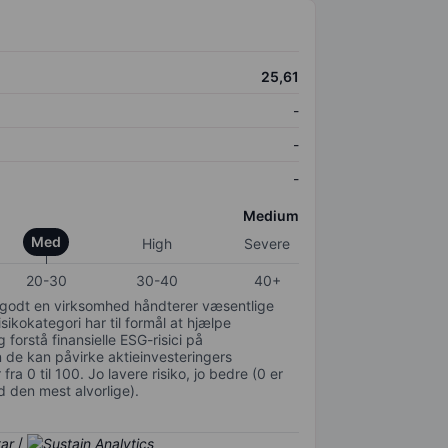
25,61
-
-
-
Medium
Med
High
Severe
20-30
30-40
40+
or godt en virksomhed håndterer væsentlige
isikokategori har til formål at hjælpe
 forstå finansielle ESG-risici på
de kan påvirke aktieinvesteringers
ra 0 til 100. Jo lavere risiko, jo bedre (0 er
d den mest alvorlige).
/