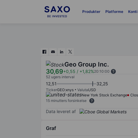
Produkter
Platforme
Konti
Geo Group Inc.
30,69
+0,55
/
+1,82%
20:10:00
52 ugers interval
12,51
32,25
Ticker
GEO:xnys
Valuta
USD
New York Stock Exchange
Clo
15 minutters forsinkelse
Data leveret af
Graf
Chart