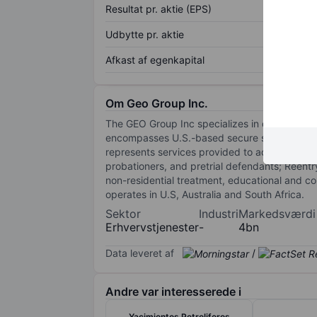
Resultat pr. aktie (EPS)
Udbytte pr. aktie
Afkast af egenkapital
Om Geo Group Inc.
The GEO Group Inc specializes in detention fa
encompasses U.S.-based secure services busin
represents services provided to adults for 
probationers, and pretrial defendants; Reentry
non-residential treatment, educational and 
operates in U.S, Australia and South Africa.
Sektor
Industri
Markedsværdi
Erhvervstjenester
-
4bn
Data leveret af
/
Andre var interesserede i
Yacimientos Petroliferos