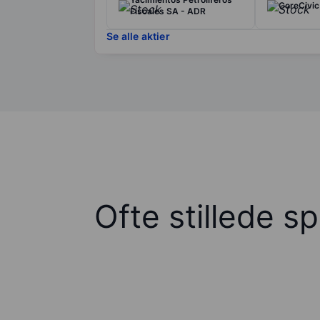
CoreCivic 
Fiscales SA - ADR
Se alle aktier
Ofte stillede s