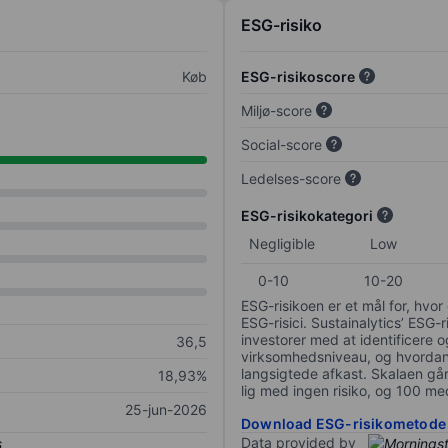
ESG-risiko
Køb
ESG-risikoscore
Miljø-score
Social-score
Ledelses-score
ESG-risikokategori
Negligible
Low
0-10
10-20
ESG-risikoen er et mål for, hv
ESG-risici. Sustainalytics’ ESG-r
investorer med at identificere og
36,5
virksomhedsniveau, og hvordan 
langsigtede afkast. Skalaen går f
18,93%
lig med ingen risiko, og 100 me
25-jun-2026
Download ESG-risikometode
Data provided by