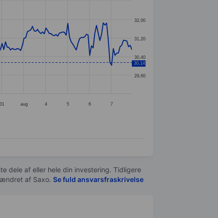
32,00
31,20
30,40
30,14
29,60
31
aug
4
5
6
7
e dele af eller hele din investering. Tidligere
t ændret af
Saxo
.
Se fuld ansvarsfraskrivelse