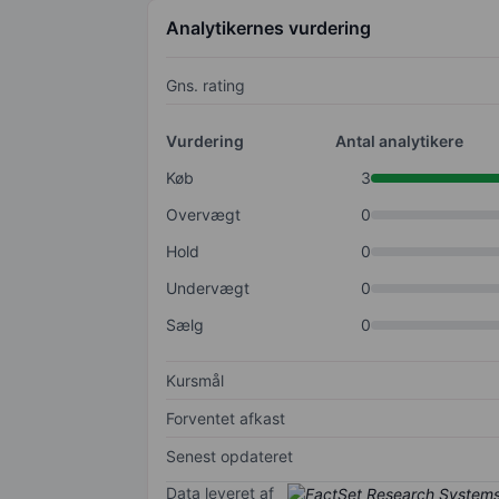
Analytikernes vurdering
Gns. rating
Vurdering
Antal analytikere
Køb
3
Overvægt
0
Hold
0
Undervægt
0
Sælg
0
Kursmål
Forventet afkast
Senest opdateret
Data leveret af