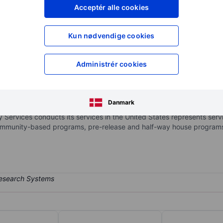
XXXXXXX
XXXXXXX
Acceptér alle cookies
XXXXXXX
XXXXXXX
Opret konto
for at få adgang ti
Kun nødvendige cookies
XXXXXXX
XXXXXXX
Administrér cookies
cilities and community reentry centers. It operates in four segments
ess; Electronic Monitoring and Supervision Services, which conducts
Danmark
monitoring services and evidence-based supervision and treatment p
 Services conducts its services in the United States represents servi
community-based programs, pre-release and half-way house programs