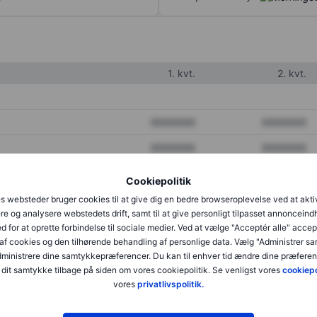
1. kvt.
2. kvt.
XXXXXXX
XXXXXXX
XXXXXXX
XXXXXXX
XXXXXXX
XXXXXXX
Cookiepolitik
s websteder bruger cookies til at give dig en bedre browseroplevelse ved at akti
re og analysere webstedets drift, samt til at give personligt tilpasset annonceind
XXXXXXX
XXXXXXX
d for at oprette forbindelse til sociale medier. Ved at vælge "Acceptér alle" accep
af cookies og den tilhørende behandling af personlige data. Vælg "Administrer s
XXXXXXX
XXXXXXX
administrere dine samtykkepræferencer. Du kan til enhver tid ændre dine præferenc
dit samtykke tilbage på siden om vores cookiepolitik. Se venligst vores
cookiepo
vores
privatlivspolitik.
XXXXXXX
XXXXXXX