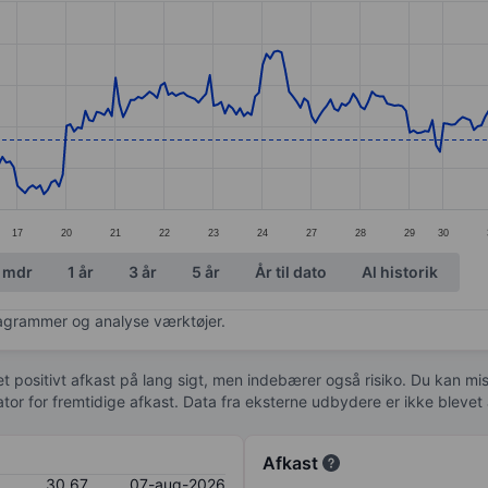
ories.
s. Data ranges from 29.09 to 31.86.
17
20
21
22
23
24
27
28
29
30
 mdr
1 år
3 år
5 år
År til dato
Al historik
diagrammer og analyse værktøjer.
 et positivt afkast på lang sigt, men indebærer også risiko. Du kan mist
kator for fremtidige afkast. Data fra eksterne udbydere er ikke bleve
Afkast
30,67
07-aug-2026