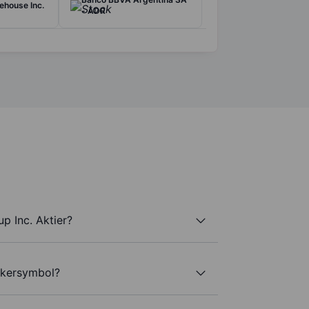
ehouse Inc.
- ADR
p Inc. Aktier?
ckersymbol?