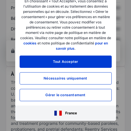
En choisissant « Tout Accepter», vous consentez à
l'utilisation de cookies et au traitement des données
Prix / ventes
XXXXXXX
XXXXXXX
personnelles qui en découle. Sélectionnez « Gérer le
consentement » pour gérer vos préférences en matière
Bénéfice par action
XXXXXXX
XXXXXXX
de consentement. Vous pouvez modifier vos
préférences ou retirer votre consentement à tout
Dividende par action
XXXXXXX
XXXXXXX
moment via notre page de politique en matière de
cookies. Veuillez consulter notre politique en matière de
Rendement des
XXXXXXX
XXXXXXX
cookies
et notre politique de confidentialité
pour en
capitaux propres
Ouvrir un compte
pour accéder à d’autres outils
savoir plus
.
techniques et d’analyses.
Tout Accepter
À propos Geo Group Inc.
Nécessaires uniquement
The GEO Group Inc specializes in detention facilities and
community reentry centers. It operates in four segments:
U.S. Secure Services, which mainly encompasses U.S.-
Gérer le consentement
based secure services business; Electronic Monitoring
and Supervision Services, which conducts its services in
the United States, represents services provided to adults
France
for monitoring services and evidence-based supervision
and treatment programs for community-based parolees,
probationers, and pretrial defendants; Reentry Services