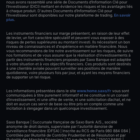
nous avons rassemblé une série de Documents d’Information Clé pour
l’Investisseur (DICI) mettant en évidence les risques et les avantages liés
à chaque produit. D'autres Documents d’Information Clé pour
l’Investisseur sont disponibles sur notre plateforme de trading.
En savoir
plus
.
Les instruments financiers sur marge présentent, en raison de leur effet
de levier, un fort caractère spéculatif et peuvent vous exposer à des
risques de pertes supérieures au montant investi. Ils nécessitent un bon
niveau de connaissances et d'expérience en matière financière. Nous
vous recommandons de lire notre avertissement sur les risques, de suivre
nos formations et de vous assurer que la réalisation d'investissements à
partir des instruments financiers proposés par Saxo Banque est adaptée
à votre situation et à vos objectifs financiers. Ces produits sont destinés
à une clientèle avisée pouvant surveiller ses positions de manière
quotidienne, voire plusieurs fois par jour, et ayant les moyens financiers
de supporter un tel risque.
Les informations présentées dans le site
www.home.saxo/fr
vous sont
communiquées à titre purement informatif et ne constitue ni un conseil
d’investissement, ni une offre de vente, ni une sollicitation d’achat, et ne
doit en aucun cas servir de base ou être pris en compte comme une
incitation à s’engager dans un quelconque investissement.
Saxo Banque | Succursale française de Saxo Bank A/S., société
anonyme de droit danois, supervisée par l'autorité danoise de
surveillance financière (DFSA) | Inscrite au RCS de Paris 980 884 084 |
Contrôlée par l’Autorité de Contrôle Prudentiel et de Résolution et par
l’Autorité des Marchés Financiers | 10 rue de la Paix | 75002 PARIS |