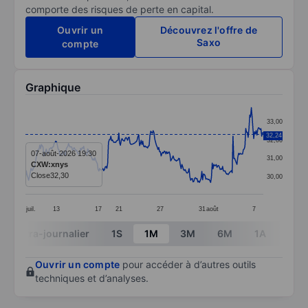
comporte des risques de perte en capital.
Ouvrir un
Découvrez l'offre de
Saxo
compte
Graphique
Chart
33,00
Line chart with 299 data points.
32,24
32,00
The chart has 1 X axis displaying categories.
07-août-2026 19:30
31,00
CXW:xnys
The chart has 1 Y axis displaying values. Data ranges
Close
32,30
30,00
juil.
13
17
21
27
31
août
7
End of interactive chart.
Intra-journalier
1S
1M
3M
6M
1A
3A
Ouvrir un compte
pour accéder à d’autres outils
techniques et d’analyses.