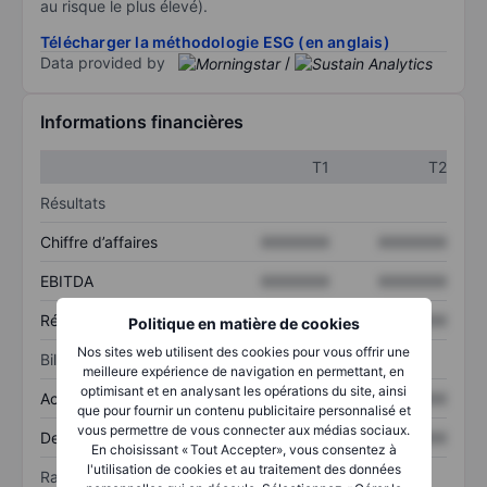
au risque le plus élevé).
Télécharger la méthodologie ESG (en anglais)
Data provided by
/
Informations financières
T1
T2
Résultats
Chiffre d’affaires
XXXXXXX
XXXXXXX
EBITDA
XXXXXXX
XXXXXXX
Résultat net
XXXXXXX
XXXXXXX
Politique en matière de cookies
Nos sites web utilisent des cookies pour vous offrir une
Bilan
meilleure expérience de navigation en permettant, en
optimisant et en analysant les opérations du site, ainsi
Actif total
XXXXXXX
XXXXXXX
que pour fournir un contenu publicitaire personnalisé et
vous permettre de vous connecter aux médias sociaux.
Dette totale
XXXXXXX
XXXXXXX
En choisissant « Tout Accepter», vous consentez à
l'utilisation de cookies et au traitement des données
Ratios