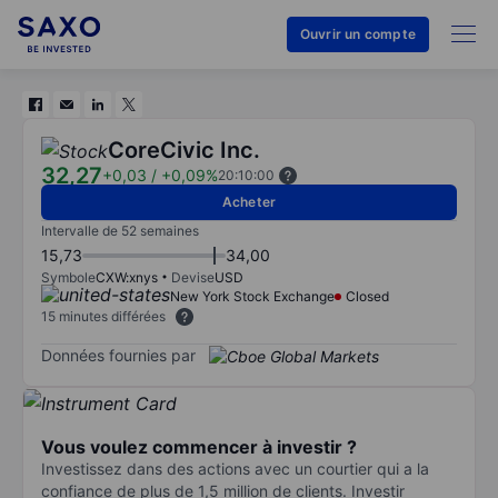
Ouvrir un compte
CoreCivic Inc.
32,27
+0,03
/
+0,09%
20:10:00
Acheter
Intervalle de 52 semaines
15,73
34,00
Symbole
CXW:xnys
Devise
USD
New York Stock Exchange
Closed
15 minutes différées
Données fournies par
Vous voulez commencer à investir ?
Investissez dans des actions avec un courtier qui a la
confiance de plus de 1,5 million de clients. Investir