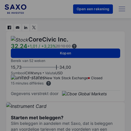
Open een rekening
CoreCivic Inc.
32,24
+1,01
/
+3,23%
20:10:00
Kopen
Bereik van 52 weken
15,73
34,00
Symbool
CXW:xnys
Valuta
USD
New York Stock Exchange
Closed
15 minutes différées
Gegevens verstrekt door
Starten met beleggen?
Slim beleggen in aandelen met Saxo, dat is beleggen
aan voordelige tarieven met de voordelen van een