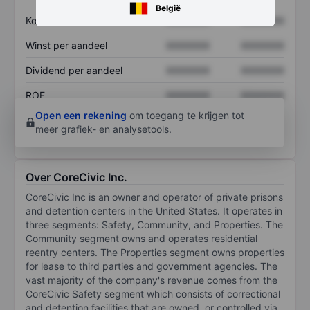
België
Koers/omzetratio
XXXXXXX
XXXXXXX
Winst per aandeel
XXXXXXX
XXXXXXX
Dividend per aandeel
XXXXXXX
XXXXXXX
ROE
XXXXXXX
XXXXXXX
Open een rekening
om toegang te krijgen tot
meer grafiek- en analysetools.
Over CoreCivic Inc.
CoreCivic Inc is an owner and operator of private prisons
and detention centers in the United States. It operates in
three segments: Safety, Community, and Properties. The
Community segment owns and operates residential
reentry centers. The Properties segment owns properties
for lease to third parties and government agencies. The
vast majority of the company's revenue comes from the
CoreCivic Safety segment which consists of correctional
and detention facilities that are owned, or controlled via