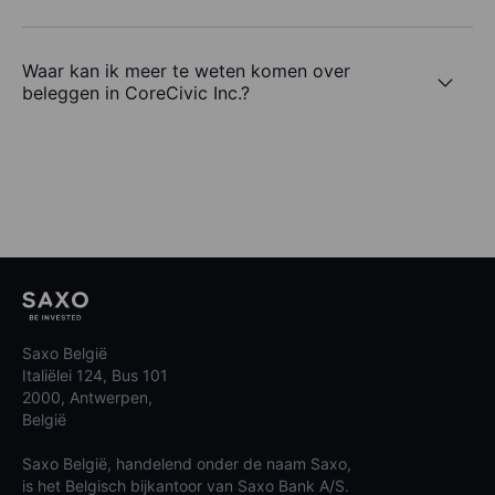
Waar kan ik meer te weten komen over
beleggen in CoreCivic Inc.?
Saxo België
Italiëlei 124, Bus 101
2000, Antwerpen,
België
Saxo België, handelend onder de naam Saxo,
is het Belgisch bijkantoor van Saxo Bank A/S.