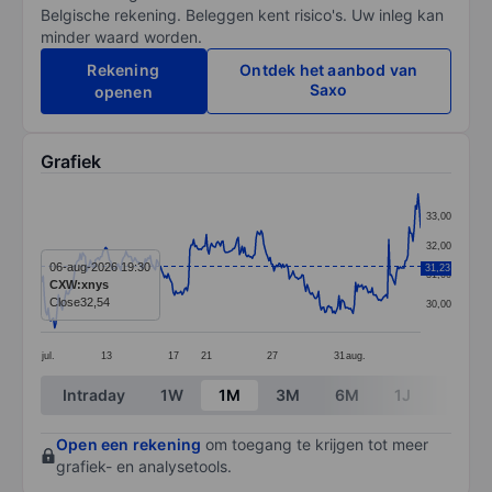
Belgische rekening. Beleggen kent risico's. Uw inleg kan
minder waard worden.
Rekening
Ontdek het aanbod van
Saxo
openen
Grafiek
Chart
33,00
Line chart with 299 data points.
32,00
The chart has 1 X axis displaying categories.
06-aug-2026 19:30
31,23
31,00
CXW:xnys
The chart has 1 Y axis displaying values. Data ranges 
Close
32,54
30,00
jul.
13
17
21
27
31
aug.
End of interactive chart.
Intraday
1W
1M
3M
6M
1J
3J
Open een rekening
om toegang te krijgen tot meer
grafiek- en analysetools.