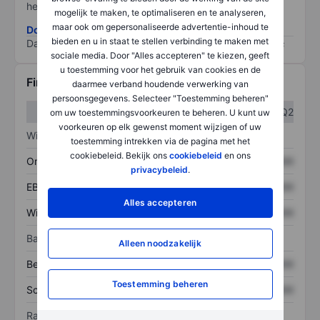
het grootste risico).
mogelijk te maken, te optimaliseren en te analyseren,
maar ook om gepersonaliseerde advertentie-inhoud te
Download de ESG-risicomethodologie
bieden en u in staat te stellen verbinding te maken met
Data provided by
/
sociale media. Door "Alles accepteren" te kiezen, geeft
u toestemming voor het gebruik van cookies en de
Financiële gegevens
daarmee verband houdende verwerking van
persoonsgegevens. Selecteer "Toestemming beheren"
Q1
Q2
om uw toestemmingsvoorkeuren te beheren. U kunt uw
voorkeuren op elk gewenst moment wijzigen of uw
Winst/verlies
toestemming intrekken via de pagina met het
cookiebeleid. Bekijk ons
cookiebeleid
en ons
Omzet
XXXXXXX
XXXXXXX
privacybeleid
.
EBITDA
XXXXXXX
XXXXXXX
Alles accepteren
Winst
XXXXXXX
XXXXXXX
Balans
Alleen noodzakelijk
Bezittingen
XXXXXXX
XXXXXXX
Toestemming beheren
Schulden
XXXXXXX
XXXXXXX
Ratio's