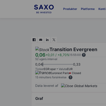
Produkter
Platforme
Konti
Transition Evergreen
0,06
+0,01
/
+8,70%
15:55:00
52 ugers interval
0,04
0,33
Ticker
EGR:xpar
Valuta
EUR
Euronext Paris
Closed
15 minutters forsinkelse
Data leveret af
Graf
Chart