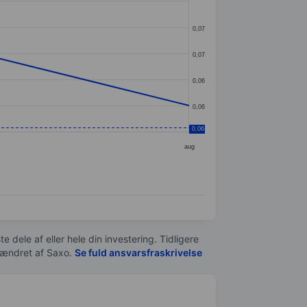
0,07
0,07
0,06
0,06
0,06
aug
e dele af eller hele din investering. Tidligere
t ændret af
Saxo
.
Se fuld ansvarsfraskrivelse