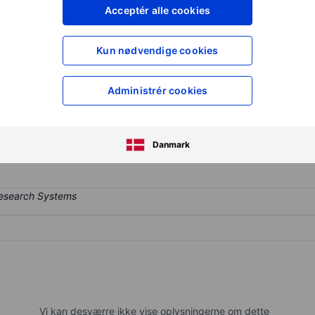
XXXXXXX
XXXXXXX
Acceptér alle cookies
XXXXXXX
XXXXXXX
Opret konto
for at få adgang ti
Kun nødvendige cookies
XXXXXXX
XXXXXXX
Administrér cookies
ng company. The company holds stakes in French and European compan
 in biogas, decentralized renewable energy, sustainable forest mana
Danmark
Vi kan desværre ikke vise oplysningerne om dette