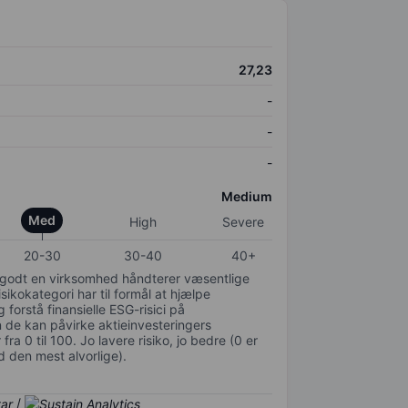
27,23
-
-
-
Medium
Med
High
Severe
20-30
30-40
40+
or godt en virksomhed håndterer væsentlige
isikokategori har til formål at hjælpe
 forstå finansielle ESG-risici på
de kan påvirke aktieinvesteringers
ra 0 til 100. Jo lavere risiko, jo bedre (0 er
d den mest alvorlige).
/