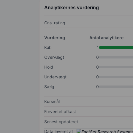
Analytikernes vurdering
Gns. rating
Vurdering
Antal analytikere
Køb
1
Overvægt
0
Hold
0
Undervægt
0
Sælg
0
Kursmål
Forventet afkast
Senest opdateret
Data leveret af