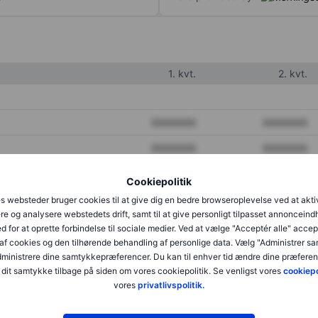
1. kvt.
2. kvt.
XXXXXXX
XXXXXXX
XXXXXXX
XXXXXXX
XXXXXXX
XXXXXXX
Cookiepolitik
s websteder bruger cookies til at give dig en bedre browseroplevelse ved at akti
re og analysere webstedets drift, samt til at give personligt tilpasset annonceind
XXXXXXX
XXXXXXX
d for at oprette forbindelse til sociale medier. Ved at vælge "Acceptér alle" accep
af cookies og den tilhørende behandling af personlige data. Vælg "Administrer s
XXXXXXX
XXXXXXX
administrere dine samtykkepræferencer. Du kan til enhver tid ændre dine præferenc
dit samtykke tilbage på siden om vores cookiepolitik. Se venligst vores
cookiepo
vores
privatlivspolitik.
XXXXXXX
XXXXXXX