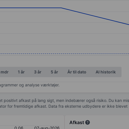
ories.
s. Data ranges from 0.06 to 0.07.
 mdr
1 år
3 år
5 år
År til dato
Al historik
diagrammer og analyse værktøjer.
 et positivt afkast på lang sigt, men indebærer også risiko. Du kan mist
kator for fremtidige afkast. Data fra eksterne udbydere er ikke bleve
Afkast
0,06
07-aug-2026