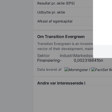
Resultat pr. aktie (EPS)
Udbytte pr. aktie
Afkast af egenkapital
Om Transition Evergreen
Transition Evergreen is an investment holdi
vector of their development, mainly invested
Sektor
Industri
Markedsværdi
Finansiering
-
0,002318641bn
Data leveret af
/
Andre var interesserede i