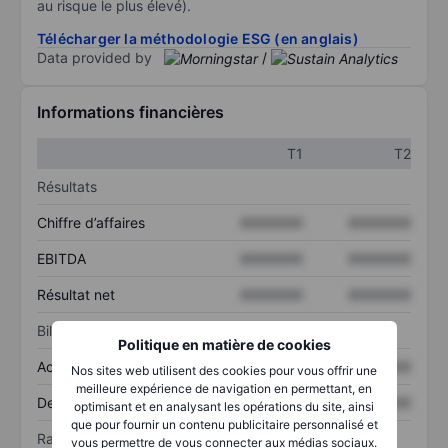
au risque le plus élevé).
Télécharger la méthodologie ESG (en anglais)
Data provided by
/
Informations financières
T1
T2
Résultats
Chiffre d’affaires
XXXXXXX
XXXXXXX
EBITDA
XXXXXXX
XXXXXXX
Résultat net
XXXXXXX
XXXXXXX
Bilan
Politique en matière de cookies
Actif total
XXXXXXX
XXXXXXX
Nos sites web utilisent des cookies pour vous offrir une
meilleure expérience de navigation en permettant, en
Dette totale
XXXXXXX
XXXXXXX
optimisant et en analysant les opérations du site, ainsi
que pour fournir un contenu publicitaire personnalisé et
Ratios
vous permettre de vous connecter aux médias sociaux.