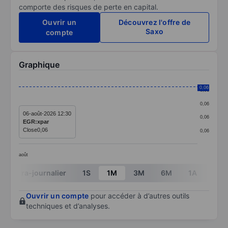
comporte des risques de perte en capital.
Ouvrir un
Découvrez l'offre de
Saxo
compte
Graphique
Chart
0,06
0,06
Line chart with 1 data point.
0,06
The chart has 1 X axis displaying categories.
06-août-2026 12:30
0,06
EGR:xpar
The chart has 1 Y axis displaying values. Data ranges 
Close
0,06
0,06
août
End of interactive chart.
Intra-journalier
1S
1M
3M
6M
1A
3A
Ouvrir un compte
pour accéder à d’autres outils
techniques et d’analyses.