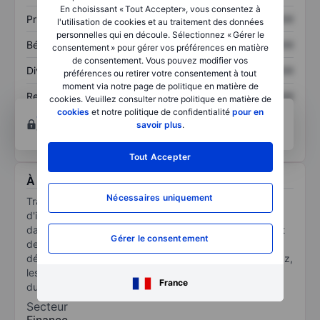
En choisissant « Tout Accepter», vous consentez à
Prix / ventes
XXXXXXX
XXXXXXX
l'utilisation de cookies et au traitement des données
personnelles qui en découle. Sélectionnez « Gérer le
Bénéfice par action
XXXXXXX
XXXXXXX
consentement » pour gérer vos préférences en matière
de consentement. Vous pouvez modifier vos
Dividende par action
XXXXXXX
XXXXXXX
préférences ou retirer votre consentement à tout
moment via notre page de politique en matière de
Rendement des
XXXXXXX
XXXXXXX
cookies. Veuillez consulter notre politique en matière de
capitaux propres
cookies
et notre politique de confidentialité
pour en
Ouvrir un compte
pour accéder à d’autres outils
savoir plus
.
techniques et d’analyses.
Tout Accepter
À propos Transition Evergreen
Nécessaires uniquement
Transition Evergreen est une société holding
d'investissement. La société détient des participations
dans des entreprises françaises et européennes faisant
Gérer le consentement
de la transition écologique le vecteur de leur
développement, principalement investies dans le biogaz,
les énergies renouvelables décentralisées, la gestion
France
durable des forêts et la mobilité hydrogène.
Secteur
Finance